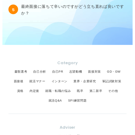
最終面接に落ちて辛いのですがどう立ち直れば良いです
5
か？
Category
書類選考
自己分析
自己PR
志望動機
面接対策
GD・GW
面接後
就活マナー
インターン
業界・企業研究
筆記試験対策
資格
内定後
就職・転職の悩み
既卒
第二新卒
その他
就活Q&A
SPI練習問題
Adviser