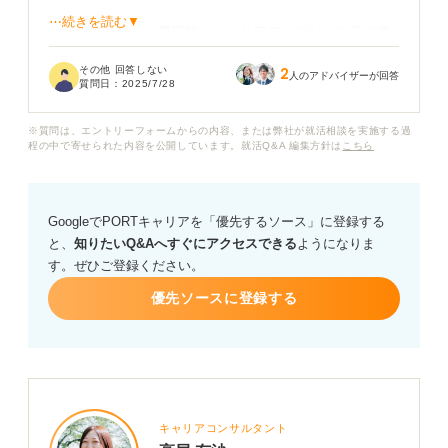
⋯続きを読む▼
仕事の将来性や、専門性、キャリアアップなどの面で見
た場合の皆さんのおすすめを教えていただきたいです。
その他 回答しない
2
人のアドバイザーが回答
質問日：
2025/7/28
ちなみに勝手なイメージですが、クリエイティブな仕事
は専門の資格やスキルがないと難しい仕事も多そうなイ
※質問は、エントリーフォームからの内容、または弊社が就活相談を実施する過
メージがあります。私は普通の文系大学に通っていて、
程の中で寄せられた内容を公開しています。就活Q&A 編集方針は
こちら
これといった専門スキルがないので未経験でも目指せる
仕事もあるのか気になります。
GoogleでPORTキャリアを「優先するソース」に登録する
皆さんのおすすめの仕事例と、私のような人がクリエイ
と、
知りたいQ&Aへすぐにアクセスできる
ようになりま
ティブな仕事に就くためにすべきことなどについてもア
す。ぜひご登録ください。
ドバイスしていただけると嬉しいです。
優先ソースに登録する
キャリアコンサルタント