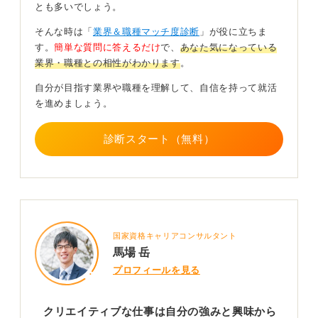
とも多いでしょう。
ましょう。
そんな時は「
業界＆職種マッチ度診断
」が役に立ちま
どんな仕事なのかをできるだけ具体的にイメージし
す。
簡単な質問に答えるだけ
で、
あなた気になっている
ておこう！
業界・職種との相性がわかります
。
自分が目指す業界や職種を理解して、自信を持って就活
これらの職種は、実際の業務を体験して具体的な仕事の
を進めましょう。
イメージをつかむことが不可欠です。
そのため、インターンシップにはできる限り参加するこ
診断スタート（無料）
とを強くお勧めします。実践的な経験は、何よりのアピ
ールポイントになるでしょう。
0
国家資格キャリアコンサルタント
馬場 岳
プロフィールを見る
クリエイティブな仕事は自分の強みと興味から