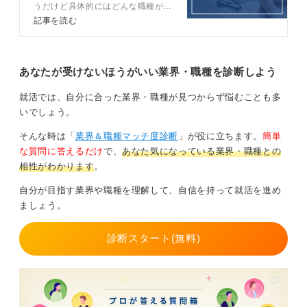
うだけど具体的にはどんな職種があ
するのも一歩です。
るの？」と疑問を持つ学生は少なく
記事を読む
ありません。記事では20職種のク
また、企画力や発想力、言葉で伝える力などもクリエイ
リエイティブな仕事を紹介しつつ、
ティブの大事な素質となります。アルバイトや課外活動
どうすればそれらの仕事に就けるの
でも発揮できる場面があるでしょう。
かをキャリアコンサルタントととも
あなたが受けないほうがいい業界・職種を診断しよう
に解説します。
大切なのは、自分なりに何かを形にした経験を少しずつ
就活では、自分に合った業界・職種が見つからず悩むことも多
増やしていくことです。まずは興味のある仕事を調べ
いでしょう。
て、気軽に触れてみてくださいね。
そんな時は「
業界＆職種マッチ度診断
」が役に立ちます。
簡単
自分の中の好きや得意が、未来につながっていきます
な質問に答えるだけ
で、
あなた気になっている業界・職種との
よ。
相性がわかります
。
自分が目指す業界や職種を理解して、自信を持って就活を進め
0
ましょう。
診断スタート(無料)