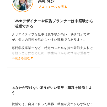
高尾 有沙
プロフィールを見る
Webデザイナーや広告プランナーは未経験から
活躍できる！
クリエイティブな仕事は競争率が高い「狭き門」です
が、個人の特性を活かしやすい職種でもあります。
専門学校卒業生など、特定のスキルを持つ即戦力人材と
も競うことになるため、学生時代からの準備が重要で
⋯続きを読む▼
す。
専門資格の取得もさることながら、「小さな作品」をポ
ートフォリオとしてまとめ、自分なりの「仮説検証」を
おこなった経験を語れることが、早期内定の鍵となりま
す。
あなたが受けないほうがいい業界・職種を診断しよ
たとえば、Webデザイナー志望なら
Figma
やHTML/CSS
う
を学習し、広告プランナー志望なら大学時代の企画書を
作品として整理し、UXリサーチャー志望ならゼミでユー
就活では、自分に合った業界・職種が見つからず悩むこ
ザー調査を実践するなど、具体的な行動を起こしておき