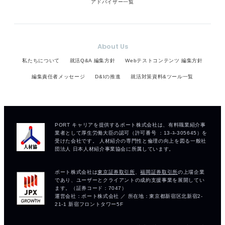
アドバイザー一覧
About Us
私たちについて
就活Q&A 編集方針
Webテストコンテンツ 編集方針
編集責任者メッセージ
D&Iの推進
就活対策資料&ツール一覧