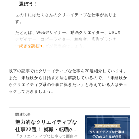
選ぼう！
世の中にはたくさんのクリエイティブな仕事がありま
す。
たとえば、Webデザイナー、動画クリエイター、UI/UX
デザイナー、コピーライター、編集者、広告プランナ
⋯続きを読む▼
ー、商品企画などが代表的でしょう。
将来性やキャリアアップを考えるなら、デジタル領域の
クリエイティブ職は特に注目です。
以下の記事ではクリエイティブな仕事を20選紹介しています。
また、未経験から目指す方法も解説しているので、「未経験か
未経験の場合は手を動かしてスキルを身に付けてい
らクリエイティブ系の仕事に就きたい」と考えている人はチェ
こう！ 学びが大切
ックしておきましょう。
たとえばUI/UXデザインや動画編集などは、IT・広告・
教育など幅広い業界でニーズがあり、未経験からスキル
を身に付けて活躍している人もたくさんいます。
関連記事
魅力的なクリエイティブな
文系でスキルがないという人でも、今から始められるこ
仕事22選！ 就職・転職の
とはたくさんあるでしょう。無料のデザインツールで作
「クリエイティブな仕事って面白そ
選考対策も解説
品をつくってみたり、ポートフォリオをまとめてみたり