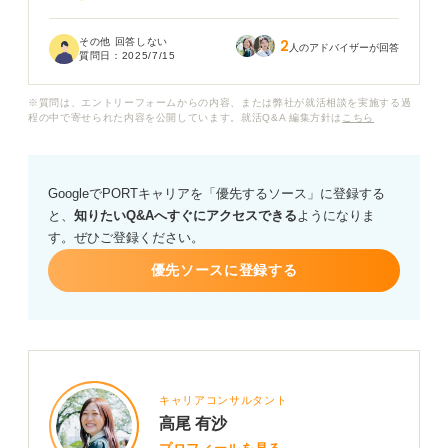
大学時代のグループ活動などで、陰口や不満ばかり言う
その他 回答しない
2
人がいて、周囲の雰囲気が悪くなるのを何度も見てきま
人のアドバイザーが回答
質問日：
2025/7/15
した。自分はそうならないよう心がけていたので、そう
した人に苦手意識があります。
※質問は、エントリーフォームからの内容、または弊社が就活相談を実施する過
程の中で寄せられた内容を公開しています。就活Q&A 編集方針は
こちら
自分の価値観や考え方を伝えつつ、ネガティブな印象を
与えない答え方があれば知りたいです。
GoogleでPORTキャリアを「優先するソース」に登録する
と、
知りたいQ&Aへすぐにアクセスできる
ようになりま
す。ぜひご登録ください。
優先ソースに登録する
キャリアコンサルタント
高尾 有沙