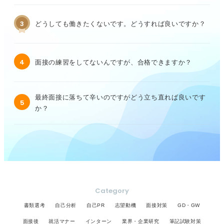
3
どうしても働きたくないです。どうすれば良いですか？
4
面接の練習をしてないんですが、合格できますか？
最終面接に落ちて辛いのですがどう立ち直れば良いです
5
か？
Category
書類選考
自己分析
自己PR
志望動機
面接対策
GD・GW
面接後
就活マナー
インターン
業界・企業研究
筆記試験対策