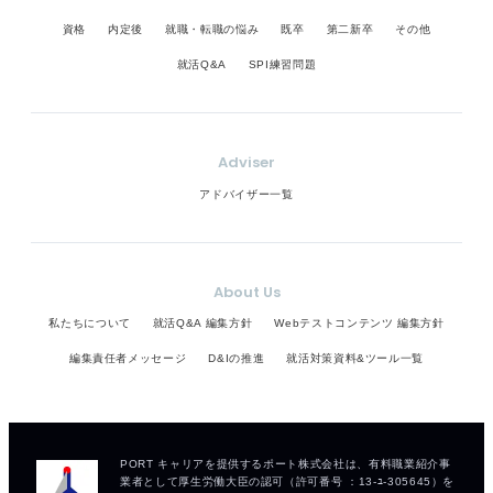
資格
内定後
就職・転職の悩み
既卒
第二新卒
その他
就活Q&A
SPI練習問題
Adviser
アドバイザー一覧
About Us
私たちについて
就活Q&A 編集方針
Webテストコンテンツ 編集方針
編集責任者メッセージ
D&Iの推進
就活対策資料&ツール一覧