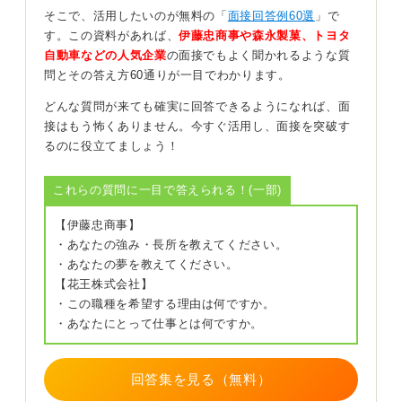
を考慮しつつ伝えよう
そこで、活用したいのが無料の「
面接回答例60選
」で
す。この資料があれば、
伊藤忠商事や森永製菓、トヨタ
自動車などの人気企業
の面接でもよく聞かれるような質
苦手で終えず、自分の対処行動と再現性をセットで示す
問とその答え方60通りが一目でわかります。
と、ネガティブ感が薄まります。ですから、自分が苦手
な人がその会社のカルチャーに合致しない人物像であれ
どんな質問が来ても確実に回答できるようになれば、面
ば、問題ありません。
接はもう怖くありません。今すぐ活用し、面接を突破す
るのに役立てましょう！
悪口を言う人が苦手だと答えるのは、多くの会社で歓迎
されるでしょう。
これらの質問に一目で答えられる！(一部)
ただ、チームワークを重視する企業で、あまりにも思想
的なニュアンスが強いことを言ってしまうと、「う
【伊藤忠商事】
ん？」と思われることもあるので、相手の会社のカルチ
・あなたの強み・長所を教えてください。
ャーを若干考慮して回答すると良いですね。
・あなたの夢を教えてください。
【花王株式会社】
0
・この職種を希望する理由は何ですか。
・あなたにとって仕事とは何ですか。
回答集を見る（無料）