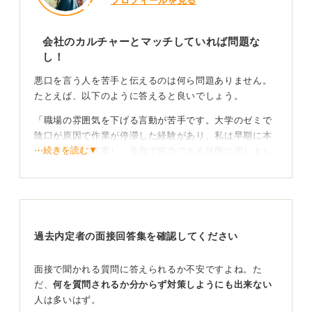
プロフィールを見る
会社のカルチャーとマッチしていれば問題な
し！
悪口を言う人を苦手と伝えるのは何ら問題ありません。
たとえば、以下のように答えると良いでしょう。
「職場の雰囲気を下げる言動が苦手です。大学のゼミで
陰口が原因で作業が停滞した経験があり、私は早期に本
⋯続きを読む▼
人へ建設的に提案し、全員で協力できる状態に戻しまし
た。この経験から課題を本人に直接伝え、解決策を一緒
に考えるスタンスを大切にしています」。
面接で苦手な人について聞かれる質問は、企業が応募者
のカルチャーフィットを見ている意図があります。
過去内定者の面接回答集を確認してください
会社によっては、多少性格が悪くてもロジカルに物事を
進められる人が評価されることもあれば、協調性を重ん
面接で聞かれる質問に答えられるか不安ですよね。た
じ、悪口を言わない人が評価されることもあります。
だ、
何を質問されるか分からず対策しようにも出来ない
人は多いはず。
対処と再現性でネガティブ感は薄まる！ カルチャー