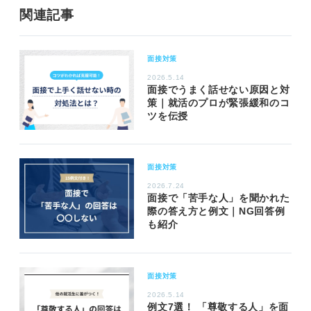
関連記事
面接対策
2026.5.14
面接でうまく話せない原因と対
策｜就活のプロが緊張緩和のコ
ツを伝授
面接対策
2026.7.24
面接で「苦手な人」を聞かれた
際の答え方と例文｜NG回答例
も紹介
面接対策
2026.5.14
例文7選！ 「尊敬する人」を面