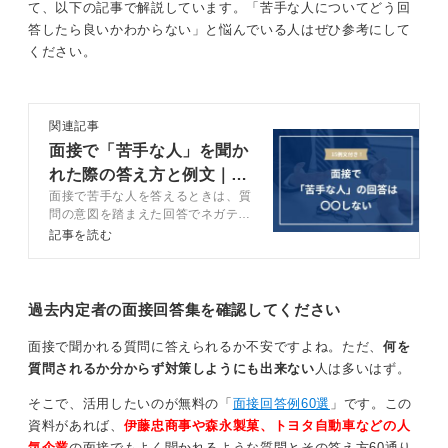
て、以下の記事で解説しています。「苦手な人についてどう回
良いでしょう。
答したら良いかわからない」と悩んでいる人はぜひ参考にして
ください。
言葉選びと対応策で入社後をイメージしてもらおう
悪口という言葉を「影口をたたく人」など、より穏やか
関連記事
な表現に言い換えることも有効です。
面接で「苦手な人」を聞か
企業は、社会に出た際に直面するであろう人間関係のト
れた際の答え方と例文｜
ラブルに、自身がどう対応するのかを知りたいと考えて
面接で苦手な人を答えるときは、質
NG回答例も紹介
います。
問の意図を踏まえた回答でネガティ
ブな意見にならないように注意しま
記事を読む
単に避けるのではなく、コミュニケーションを通じて解
しょう。この記事では面接で苦手な
決しようとする姿勢や、自身がそうならないよう心掛け
人を答える際の5ステップや好印象
を残すコツをOK礼文とNG例文を交
ることをアピールすることが大切です。
えてキャリアコンサルタントが解説
過去内定者の面接回答集を確認してください
します。
0
面接で聞かれる質問に答えられるか不安ですよね。ただ、
何を
質問されるか分からず対策しようにも出来ない
人は多いはず。
そこで、活用したいのが無料の「
面接回答例60選
」です。この
資料があれば、
伊藤忠商事や森永製菓、トヨタ自動車などの人
気企業
の面接でもよく聞かれるような質問とその答え方60通り