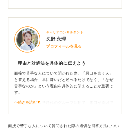
キャリアコンサルタント
久野 永理
プロフィールを見る
理由と対処法を具体的に伝えよう
面接で苦手な人について聞かれた際、「悪口を言う人」
と答える場合、単に嫌いだと述べるだけでなく、「なぜ
苦手なのか」という理由を具体的に伝えることが重要で
す。
⋯続きを読む▼
たとえば、「大学時代のグループ活動で、悪口が原因で
場の雰囲気が悪くなり、チームの生産性が下がった経験
から、そのような状況は避けたいと考えています」とい
ったエピソードを交え、自身がどのように対処してきた
面接で苦手な人について質問された際の適切な回答方法につい
か、また今後どのように対応していくかまで言及すると