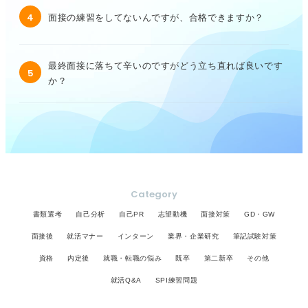
4
面接の練習をしてないんですが、合格できますか？
最終面接に落ちて辛いのですがどう立ち直れば良いです
5
か？
Category
書類選考
自己分析
自己PR
志望動機
面接対策
GD・GW
面接後
就活マナー
インターン
業界・企業研究
筆記試験対策
資格
内定後
就職・転職の悩み
既卒
第二新卒
その他
就活Q&A
SPI練習問題