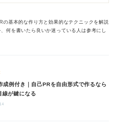
盛り込むのは良いですが、せっかくスライド
Rの基本的な作り方と効果的なテクニックを解説
ではもったいないです。
か、何を書いたら良いか迷っている人は参考にし
章の内容に合った写真を挿入したり、イラス
するなど、視覚的な工夫を凝らすことをおす
内で、色やフォント、写真などを効果的に使
R
りや縛りはない場合が多いです。重要なの
の作成例付き｜自己PRを自由形式で作るなら
ジが明確であることだと言えます。
目線が鍵になる
アルバイトの写真が多かったり、サークルの
14
トが使われていたりすると、メッセージがぼ
り伝わるような見やすい配置と大きさを心掛