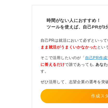
フや図を使って実績をわかりやすく
時間がない人におすすめ！
ツールを使えば、自己PRが3
スライドに情報を詰め込みす
意識しよう
自己PRは就活において必ずといっ
まま就活がうまくいかなかった
とい
そこで活用したいのが「
自己PR作成
構成としては、あまり情報を詰め込
に答えるだけ
で誰であっても,
あなた
う心がけましょう。
す。
たとえば、「①氏名、大学、学部な
ぜひ活用して、志望企業の選考を突
えた、私の強み」「③学生時代に最
たいこと・貢献したいこと」といっ
作成ス
まずは名前・大学名・専攻・趣味・
みや自己PR、ガクチカを視覚的に