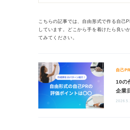
くなります。
ESに書くような内容を要素として
こちらの記事では、自由形式で作る自己P
にするのであれば、文章の羅列だけ
しています。どこから手を着けたら良い
てみてください。
ゼミやサークルの活動写真など、文
トを入れたり、文字の色を変えたり
すめします。企業からの指定の範囲
ってみてください。
自己P
写真の枚数に関しても、明確な決ま
10
は、各スライドで伝えたいメッセー
企業
たとえば、ゼミの話をしているのに
2026.5.
内容なのにまったく関係ないイラス
やけてしまいます。
写真の枚数というよりは、内容がよ