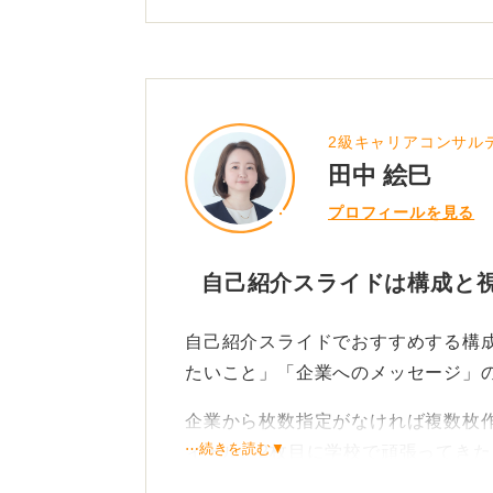
ょう。
スライドならではの工夫として、写
意識すると評価される傾向にありま
2級キャリアコンサル
また、「何枚のスライドにまとめる
田中 絵巳
のか」「提出の拡張子指定はあるか
プロフィールを見る
しましょう。企業からの指定がなけれ
安します。
自己紹介スライドは構成と
話す時間とのバランスを考えて調整
自己紹介スライドでおすすめする構
ただ、最も重要なのは、あなたが「
たいこと」「企業へのメッセージ」
明確にし、熱意をもって語ることで
溢れるスライドを作成してください
企業から枚数指定がなければ複数枚
⋯続きを読む▼
ィール、2枚目に学校で頑張ってきた
最後に企業へのメッセージ、という
0