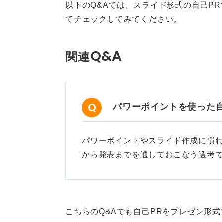
以下のQ&Aでは、スライド形式の自己P
けましょう。
てチェックしてみてください。
Q&A
関連
テンプレート活用もOK！ オ
作成するうちに、テンプレートを使
パワーポイントを使った
もちろん、一から自分で作成できる
想的です。
パワーポイントやスライド作成に慣
しかし、
Canva
などのテンプレート
から発表までを通しておこなう選考で
りやすく、結果としてより良いもの
問題ありません。
多くの学生が文字のフォントや色、
こちらのQ&Aでも自己PRをプレゼン形
す。Canvaのテンプレートをベー