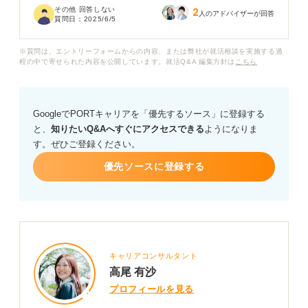
その他 回答しない
2
人のアドバイザーが回答
質問日：
2025/6/5
自信がないまま就活を続けても良い結果は得られないの
ではないかと考えると、どうすればこの状況から抜け出
※質問は、エントリーフォームからの内容、または弊社が就活相談を実施する過
せるのかわかりません。
程の中で寄せられた内容を公開しています。就活Q&A 編集方針は
こちら
自信を取り戻して前向きに就活に取り組むためには、ど
のような考え方をし、何をするべきなのか具体的なアド
GoogleでPORTキャリアを「優先するソース」に登録する
バイスをお願いいたします。
と、
知りたいQ&Aへすぐにアクセスできる
ようになりま
す。ぜひご登録ください。
優先ソースに登録する
キャリアコンサルタント
高尾 有沙
プロフィールを見る