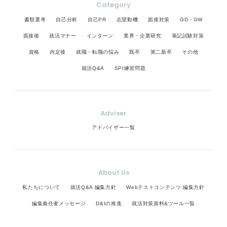
Category
書類選考
自己分析
自己PR
志望動機
面接対策
GD・GW
面接後
就活マナー
インターン
業界・企業研究
筆記試験対策
資格
内定後
就職・転職の悩み
既卒
第二新卒
その他
就活Q&A
SPI練習問題
Adviser
アドバイザー一覧
About Us
私たちについて
就活Q&A 編集方針
Webテストコンテンツ 編集方針
編集責任者メッセージ
D&Iの推進
就活対策資料&ツール一覧