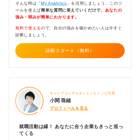
そんな時は「
My Analytics
」を活用しましょう。このツ
ールを使えば
簡単な質問に答えていくだけで、
あなたの
自信を取り戻すためには、小さな目標を設定してクリア
強み・弱みが簡単にわかります。
し、成功体験を積み重ねることが有効です。たとえば、
「今日は企業研究を3社おこなう」「キャリアセンターに
無料で使える
ので、自分の強みを確かめたい人は今すぐ
相談に行く」といった具体的な行動目標を立ててみまし
診断しましょう。
ょう。
また、就職活動から少し離れて、趣味に没頭したり、友
診断スタート（無料）
人と気兼ねなく話したりする時間を作ることも気分転換
になり、前向きな気持ちを取り戻すきっかけになりま
す。
周りと比べる必要はありません。自分のペースで、一歩
ずつ進んでいくことが大切です。必ず道は開けます。
キャリアコンサルタント／ヒトノビ代表
小関 珠緒
0
プロフィールを見る
就職活動は縁！ あなたに合う企業もきっと巡っ
てくる