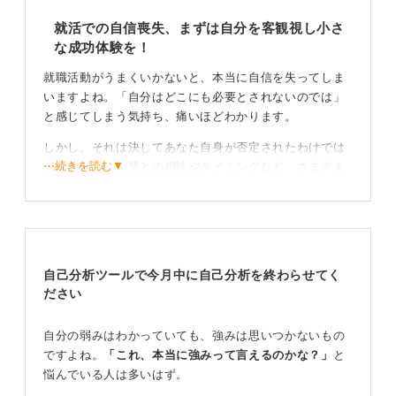
就活での自信喪失、まずは自分を客観視し小さ
な成功体験を！
就職活動がうまくいかないと、本当に自信を失ってしま
いますよね。「自分はどこにも必要とされないのでは」
と感じてしまう気持ち、痛いほどわかります。
しかし、それは決してあなた自身が否定されたわけでは
⋯続きを読む▼
ありません。企業との相性やタイミングなど、さまざま
な要因が絡み合っているものです。
まずは、これまでの活動を客観的に振り返ってみましょ
う。エントリーシート（ES）の内容、面接での受け答
え、企業選びの軸など、改善できる点が見つかるかもし
自己分析ツールで今月中に自己分析を終わらせてく
れません。
ださい
一人で抱え込まず、信頼できる人に相談してみることも
大切です。
自分の弱みはわかっていても、強みは思いつかないもの
ですよね。
「これ、本当に強みって言えるのかな？」
と
目標を再設定し、自分なりのペースで進んでいこ
悩んでいる人は多いはず。
う！