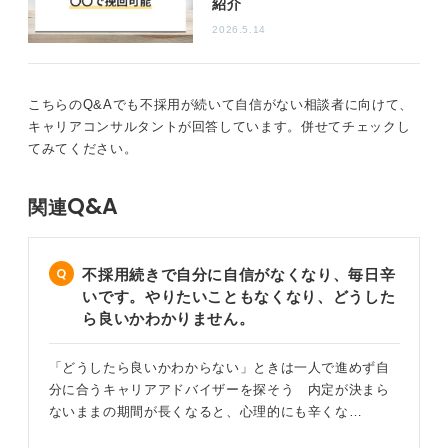
紹介
自分が自覚している自分の像と、周りからどう見えてい
2026.5.14
るかは違うこともあります。あなたらしさを評価してく
れる企業は必ずありますから、諦めずに探し続けてくだ
さい。
こちらのQ&Aでも不採用が続いて自信がない相談者に向けて、
キャリアコンサルタントが回答しています。併せてチェックし
就活は縁が作用する場でもあるため、何かができるから
てみてください。
採用されるというよりも、企業との相性が大切なので
す。
Q&A
関連
0
不採用続きで自分に自信がなくなり、毎日辛
いです。やりたいこともなくなり、どうした
ら良いかわかりません。
「どうしたら良いかわからない」ときは一人で進めず自
分に合うキャリアアドバイザーを探そう 内定が決まら
ないままの期間が長くなると、心理的にも辛くな…