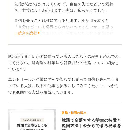
就活がなかなかうまくいかず、自信を失ったという気持
ち、非常によくわかります。実は、私もそうでした。
自信を失うことは誰にでもあります。不採用が続くと
「自分はどこにも必要とされないのではないか」と思っ
⋯続きを読む▼
てしまうかもしれませんが、必ずあなたに合う企業は存
在します。それを見つけるための活動だと考えてくださ
い。
たった一つ、あなたを必要としてくれる企業が見つかれ
就活がうまくいかずに焦っている人はこちらの記事も読んでみ
ば良いのです。めげずに続けていけば、必ずあなたに合
てください。選考別の対策法や就職以外の進路について紹介し
う企業、あなたを待っていてくれる企業に出会えるでし
ています。
ょう。
エントリーした企業にすべて落ちてしまって自信を失ってしま
っている人は、以下の記事も参考にしてみてください。今から
自信のなさも魅力になることも！ 「らしさ」を評価
でも挽回する方法を解説しています。
をしてくれる企業を探そう
自信がないことが悪いわけではありません。自信満々な
就職・転職の悩み
人よりも、謙虚で真面目な人を好む会社もあります。自
就活で全落ちする学生の特徴と
信がなさそうにみえても、芯が強く信頼できると思われ
挽回方法｜今からできる秘策を
ることもあります。