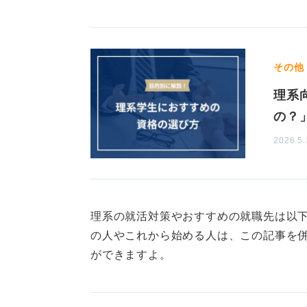
文系職種への就職ではTOEI
また、理系の学生が文系の職種に就
その他
や知識をアピールすることは大切で
理系
す。
の？
文系の職種では、コミュニケーショ
2026.5.
め、TOEICのスコアを持っている
ピールする材料として活用すること
結論として、TOEICを受検するか
の特性によって異なります。しかし、
理系の就活対策やおすすめの就職先は以
の企業から評価を受ける可能性は高
の人やこれから始める人は、この記事を
ができますよ。
効率的な就活を進めるためには、自
解し、それを補完する形でTOEIC