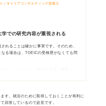
ト／キャリアコンサルティング技能士
も大学での研究内容が重視される
視されることは確かに事実です。そのため、
なる場合は、TOEICの受検歴がなくても問
なコミュニケーション能力も非常に重要とさ
系企業を志望する場合、英語のコミュニケー
です。
る程度の英語能力を証明する手段として、有利
います。就活のために取得しておくことが有利に
えて回答しているので必見です。