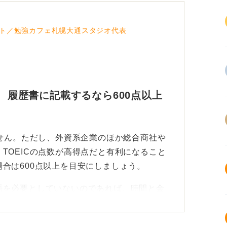
ト／勉強カフェ札幌大通スタジオ代表
！ 履歴書に記載するなら600点以上
ません。ただし、外資系企業のほか総合商社や
TOEICの点数が高得点だと有利になること
合は600点以上を目安にしましょう。
語を必要としていないのであれば、時間と金
得策といえません。「なんとなく就活に有利そ
は、労力がかかりすぎます。