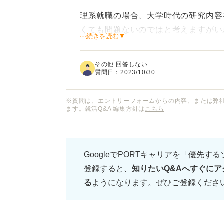
理系就職の場合、大学時代の研究内容を
くても問題ないのではと考えますがい
⋯続きを読む▼
理系が文系就職する場合も、研究で身
その他 回答しない
で、わざわざTOEICを取る必要はな
質問日：
2023/10/30
なるべく効率的に就活を進めたいと考え
※質問は、エントリーフォームからの内容、または弊
ます。就活Q&A 編集方針は
こちら
受けるか判断したいです。
GoogleでPORTキャリアを「優先す
登録すると、
知りたいQ&Aへすぐにア
る
ようになります。ぜひご登録くださ