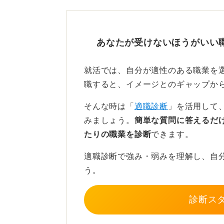
まず手を着けるのは英語ではなく、
や弱みを把握し、興味・関心を企業
あなたが受けないほうがいい
TOEICよりも就活の軸を定
就活では、自分が適性のある職業を
質問を読むと、質問者さんが目指す
職すると、イメージとのギャップか
受けられます。方向性を定める過程
そんな時は「
適職診断
」を活用して
強を始めれば十分です。
みましょう。
簡単な質問に答えるだ
TOEICの受検を検討するためにも
たりの職業を診断
できます。
進みたい方向性を明確にしましょう
適職診断で強み・弱みを理解し、自
もっとも非効率なのは、自分の軸が
う。
はっきりとした志望動機をアピール
してしまうでしょう。その状況から
診断ス