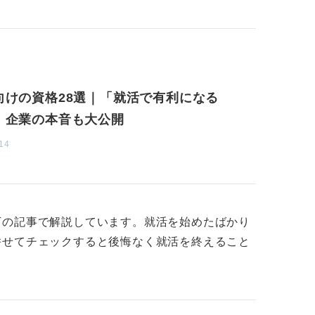
Cが強みを補完してくれることもある
職を希望する場合、研究で身に付けたスキル
すが、それだけでは不十分なこともありま
向けの資格28選｜「就活で有利になる
」企業の本音も大公開
ン能力や協調性が求められることが多いた
14
ことで、そのような能力を持っていることをア
ができるのです。
どうかは、あなたの就活の方針や志望する企業
TOEICのスコアを持っていることで、多く
下の記事で解説しています。就活を始めたばかり
いです。
併せてチェックすると後悔なく就活を終えること
身の強みやアピールポイントをしっかりと理
の受検を検討することをおすすめします。