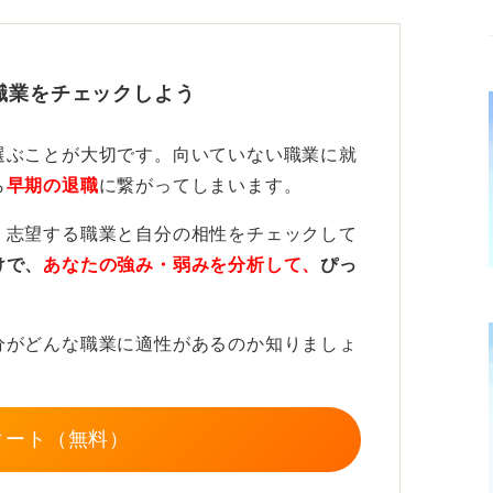
自己分析や業界・企業研究です。自分の強み
に伝えられるようにしておきましょう。
職業をチェックしよう
めることに注力することが重要
選ぶことが大切です。向いていない職業に就
キャリアの方向性が定まっていないように見
ら
早期の退職
に繋がってしまいます。
で、英語が必要だとわかったら、その時に勉
、志望する職業と自分の相性をチェックして
けで、
あなたの強み・弱みを分析して、
ぴっ
、早めに自己分析と業界・企業研究を始めて、
。それが効率的な就活につながります。
分がどんな職業に適性があるのか知りましょ
定まらないまま就活をすることです。面接で
できず、内定を得られないまま何カ月も経過
自分を深掘りすることは非効率ですよ。
タート（無料）