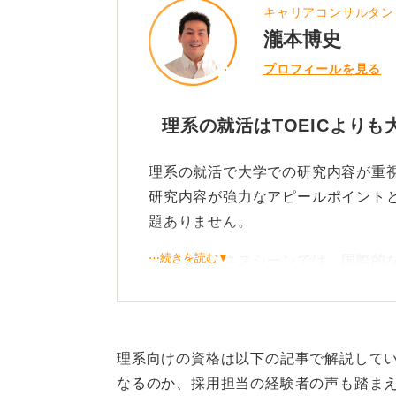
キャリアコンサルタン
瀧本博史
プロフィールを見る
理系の就活はTOEICより
理系の就活で大学での研究内容が重
研究内容が強力なアピールポイントと
題ありません。
⋯続きを読む▼
一方、ビジネスシーンでは、国際的
れています。特に、大手企業や外資
ション能力は必須となることが多い
この点から、TOEICのスコアはあ
理系向けの資格は以下の記事で解説して
に働くとも考えられます。
なるのか、採用担当の経験者の声も踏ま