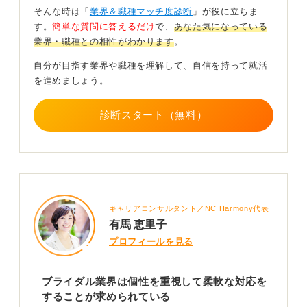
AIが苦手な分野で活躍！ あなたならではの価値を生
そんな時は「
業界＆職種マッチ度診断
」が役に立ちま
み出していこう
す。
簡単な質問に答えるだけ
で、
あなた気になっている
業界・職種との相性がわかります
。
そして、AI技術の活用も進んでおり、結婚式準備のスト
レスを軽減するためのプランニング補助などに利用され
自分が目指す業界や職種を理解して、自信を持って就活
ています。
を進めましょう。
しかし、AIは過去のデータを元にした提案は得意です
診断スタート（無料）
が、独創的なアイデアを生み出したり、カップルの細や
かな感情を汲み取ったりすることはできません。
結論として、ブライダル業界の市場は小さくなるかもし
れませんが、人が人を想う気持ちに応えるという仕事の
本質がなくなることはないでしょう。
キャリアコンサルタント／NC Harmony代表
これからのウェディングプランナーには、変化を恐れず
有馬 恵里子
に新しいトレンドを取り入れつつ、AIには真似のできな
プロフィールを見る
い、一人ひとりに深く寄り添う人間ならではの価値を提
供していく力が求められます。
ブライダル業界は個性を重視して柔軟な対応を
0
することが求められている