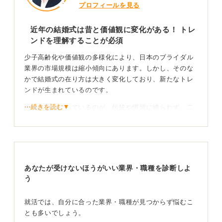
プロフィールを見る
近年の結婚式は昔と価値観に変化がある！ トレ
ンドを理解することが必須
少子高齢化や価値観の多様化により、日本のブライダル
業界の市場規模は縮小傾向にあります。しかし、そのな
かで結婚式の在り方は大きく変化しており、新たなトレ
ンドが生まれているのです。
⋯続きを読む▼
近年主流となっているのが、伝統や慣習に縛られず、二
人らしさを表現する「パーソナライズ婚」です。また、
新郎新婦が主役として注目を浴びることを避け、ゲスト
との交流を重視してスピーチやケーキカットなどの演出
を省く「脱主役婚」といったスタイルも支持を集めてい
ます。
あなたが受けないほうがいい業界・職種を診断しよ
う
これは、結婚式を「見せる」イベントから、大切な人た
ちと「過ごす」時間へととらえる価値観の変化の表れと
言えるでしょう。
就活では、自分に合った業界・職種が見つからず悩むこ
とも多いでしょう。