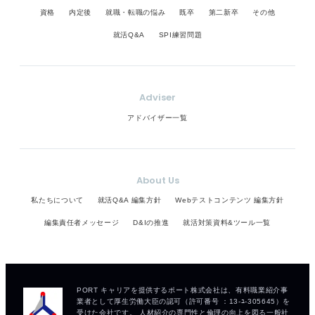
資格
内定後
就職・転職の悩み
既卒
第二新卒
その他
就活Q&A
SPI練習問題
Adviser
アドバイザー一覧
About Us
私たちについて
就活Q&A 編集方針
Webテストコンテンツ 編集方針
編集責任者メッセージ
D&Iの推進
就活対策資料&ツール一覧