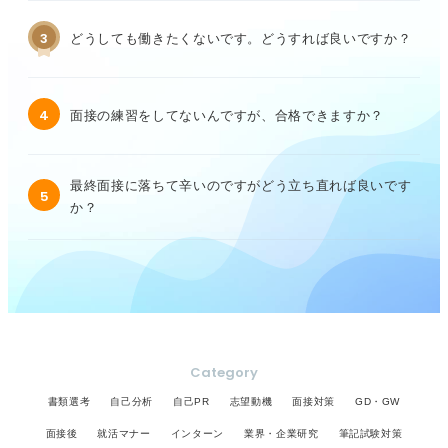
3
どうしても働きたくないです。どうすれば良いですか？
4
面接の練習をしてないんですが、合格できますか？
最終面接に落ちて辛いのですがどう立ち直れば良いです
5
か？
Category
書類選考
自己分析
自己PR
志望動機
面接対策
GD・GW
面接後
就活マナー
インターン
業界・企業研究
筆記試験対策