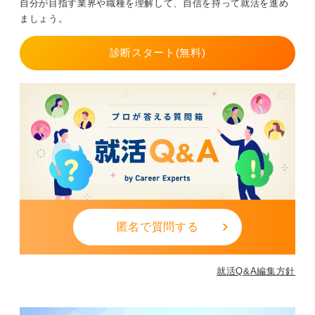
自分が目指す業界や職種を理解して、自信を持って就活を進め
親族や会社の上司中心ではなく、気心知れた仲間を中心
ましょう。
に招待することも多くなってきました。
診断スタート(無料)
AIを活用した結婚式としては、演出にAIを活用したり、
さらにはAIがプランを提案したりスピーチを作成したり
するものがあります。今までは動画作成等をプロに頼む
ことも多かったですが、今はAIで簡単に作成できるよう
になり、コストを抑える意味でも活用することがあるよ
うです。
結婚式を挙げないカップルも増えているなか、個人に合
わせていかに柔軟にカスタマイズできるかどうかが他社
との差別化になってくるのではないかと思います。
0
匿名で質問する
就活Q&A編集方針