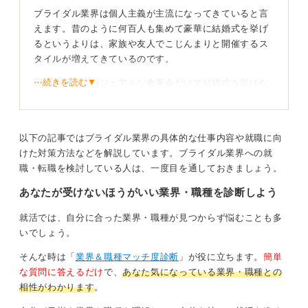
ブライダル業界は個人主義が主流になってきていると言
えます。昔のように何百人も集めて豪華に結婚式を挙げ
るというよりは、家族や友人でこじんまりと開催するス
タイルが増えてきているのです。
⋯続きを読む▼
写真を撮ってカジュアルな食事会だけで結婚式を挙げな
いという選択もあり、より多種多様な形になってきてい
ると言えるでしょう。
そのため、顧客一人ひとりのニーズにいかに柔軟にこた
以下の記事ではブライダル業界の具体的な仕事内容や就職に向
えられるかが大事になってきます。
けた対策方法などを解説しています。ブライダル業界への就
職・転職を検討している人は、一度目を通しておきましょう。
AIの活用やゲスト参加型など多種多様！ さまざまな
あなたが受けないほうがいい業界・職種を診断しよう
カスタマイズが必須となる
就活では、自分に合った業界・職種が見つからず悩むことも多
パーソナライズ婚はまさに個性重視の結婚式で、基本的
いでしょう。
な型にはまらずに演出、衣装、料理すべてオーダーメイ
そんな時は「
業界＆職種マッチ度診断
」が役に立ちます。
簡単
ドで進めるものです。
な質問に答えるだけ
で、
あなた気になっている業界・職種との
また、脱主役婚は新郎新婦を主役とするのではなくゲス
相性がわかります
。
トも参加型で一緒に楽しむスタイルのものを指します。