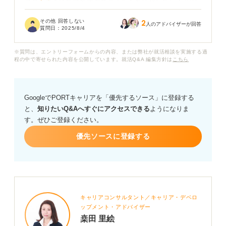
コロナ禍を経て結婚式のスタイルも多様化していると聞
きますが、具体的にどのような変化があるのか教えてい
その他 回答しない
2
ただきたいです。「パーソナライズ婚」や「脱主役
人のアドバイザーが回答
質問日：
2025/8/4
婚」、「AI（人工知能）を活用した結婚式」などのキー
ワードも耳にするのですが、これらは具体的にどんな内
※質問は、エントリーフォームからの内容、または弊社が就活相談を実施する過
容なのでしょうか？
程の中で寄せられた内容を公開しています。就活Q&A 編集方針は
こちら
また、ブライダル業界で働くうえで知っておくべき業界
の課題や、今後の将来性についても、専門家の方の視点
GoogleでPORTキャリアを「優先するソース」に登録する
からアドバイスをいただけると嬉しいです。
と、
知りたいQ&Aへすぐにアクセスできる
ようになりま
す。ぜひご登録ください。
優先ソースに登録する
キャリアコンサルタント／キャリア・デベロ
ップメント・アドバイザー
桒田 里絵