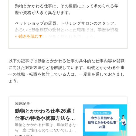
動物とかかわる仕事は、その種類によって求められる学
歴や資格が大きく異なります。
ペットショップの店員、トリミングサロンのスタッフ、
あるいは動物病院の受付といった職種では、学歴や資格
⋯続きを読む▼
が問われない求人が多く見られるでしょう。
トリマーとして働く場合には、民間の資格を保有してい
ると採用で有利になることがあります。
以下の記事では動物とかかわる仕事の具体的な仕事内容や就職
その一方で、動物園や水族館の飼育員といった専門職を
に向けた対策方法などを解説しています。動物とかかわる仕事
目指す場合は、大学の農学部や畜産関連の学科、あるい
への就職・転職を検討している人は、一度目を通しておきまし
は専門学校で専門知識を学んだ人が採用される傾向が強
ょう。
いです。
「好き」の先にある覚悟と動機が大切！
関連記事
動物とかかわる仕事26選！
この業界をめざすうえで大切なのは、「動物が好き」と
仕事の特徴や就職方法を解
いう気持ちを、もう一歩深掘りした理由付けをすること
動物とかかわる仕事は、動物好きな
説
です。
ら一度は憧れるのではないでしょう
か。動物とかかわる仕事はさまざま