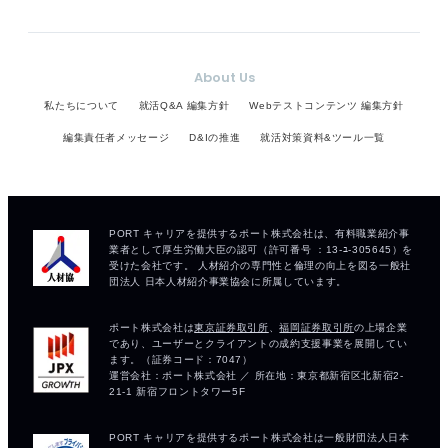
About Us
私たちについて
就活Q&A 編集方針
Webテストコンテンツ 編集方針
編集責任者メッセージ
D&Iの推進
就活対策資料&ツール一覧