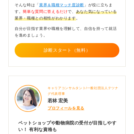
そんな時は「
業界＆職種マッチ度診断
」が役に立ちま
動物看護師、「動物の可愛らしさに触れていたい」なら
す。
簡単な質問に答えるだけ
で、
あなた気になっている
トリマーやペットショップの店員というように、動機に
業界・職種との相性がわかります
。
よって目指すべき道は大きく異なります。
自分が目指す業界や職種を理解して、自信を持って就活
自分が動物を好きになった理由や理想のかかわり方を明
を進めましょう。
確にすることで、具体的な職種が絞られ、大学の獣医学
部や専門学校といった必要な教育機関を調べる際にも役
立つでしょう。
診断スタート（無料）
まずは自身の気持ちを整理し、キャリアの方向性を定め
ることから始めてみてください。
0
キャリアコンサルタント/一般社団法人テツナ
グ代表理事
若林 宏美
プロフィールを見る
ペットショップや動物病院の受付が目指しやす
い！ 有利な資格も