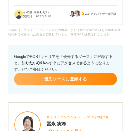
ん。そもそも今の仕事は内勤系なので、未経験から転職
できるのかも不安です。
その他 回答しない
2
人のアドバイザーが回答
質問日：
2025/7/18
動物とかかわる仕事にはどのようなものがありますか？
またそうした仕事に未経験から転職を目指す場合、どん
※質問は、エントリーフォームからの内容、または弊社が就活相談を実施する過
なスキルや資格、準備が必要になるのかについても教え
程の中で寄せられた内容を公開しています。就活Q&A 編集方針は
こちら
ていただきたいです。
GoogleでPORTキャリアを「優先するソース」に登録する
と、
知りたいQ&Aへすぐにアクセスできる
ようになりま
す。ぜひご登録ください。
優先ソースに登録する
キャリアコンサルタント／fc-styling代表
冨永 実希