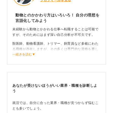
プロフィールを見る
動物とのかかわり方はいろいろ！ 自分の理想を
言語化してみよう
未経験から動物とかかわる仕事へ転職することは可能で
すが、そのためにはまず深い自己分析が不可欠です。
獣医師、動物看護師、トリマー、飼育員など多岐にわた
る職種が存在しますが、その多くは専門的な資格を要し
⋯続きを読む▼
ます。
これは、生き物の命を預かるうえで相応の知識が求めら
れるためであり、就職後に資格取得が必要になるケース
も少なくありません。
あなたが受けないほうがいい業界・職種を診断しよ
好きを深掘り！ 具体的な職種を絞り込もう
う
最も重要なのは、「なぜ、どのように動物とかかわりた
就活では、自分に合った業界・職種が見つからず悩むこ
いのか」を自身で深く掘り下げることです。
とも多いでしょう。
「動物の命を救いたい」という想いが強いなら獣医師や