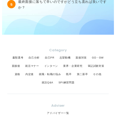
最終面接に落ちて辛いのですがどう立ち直れば良いです
5
か？
Category
書類選考
自己分析
自己PR
志望動機
面接対策
GD・GW
面接後
就活マナー
インターン
業界・企業研究
筆記試験対策
資格
内定後
就職・転職の悩み
既卒
第二新卒
その他
就活Q&A
SPI練習問題
Adviser
アドバイザー一覧