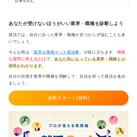
記事を読む
この業界は給与水準が決して高いとはいえず、また動物
あり、目指し方やキャリアも異なり
の死に直面することもあるため、「好き」という気持ち
ます。この記事では全26選をキャ
だけでは、現実とのギャップに直面して辞めてしまう人
リアコンサルタントとともに解説す
も少なくありません。
るので、ぜひ自分に合った仕事を見
あなたが受けないほうがいい業界・職種を診断しよう
つけてください。
なぜ自分がこの仕事に就きたいのか、どのように貢献で
就活では、自分に合った業界・職種が見つからず悩むことも多
きるのか、具体的なビジョンが重要です。
いでしょう。
そんな時は「
業界＆職種マッチ度診断
」が役に立ちます。
簡単
0
な質問に答えるだけ
で、
あなた気になっている業界・職種との
相性がわかります
。
自分が目指す業界や職種を理解して、自信を持って就活を進め
ましょう。
診断スタート(無料)