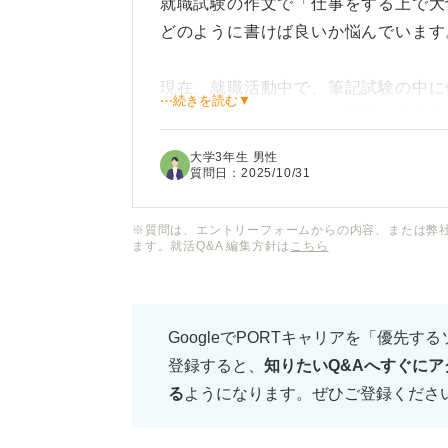
就職試験の作文で「仕事をする上で大
どのように書けば良いか悩んでいます
現在、就職活動中で、筆記試験の中に
⋯続きを読む▼
す。特にこのテーマは、自分の考えを
漠然としすぎていて、どのような視点
大学3年生 男性
されるのかがわかりません。
質問日：
2025/10/31
採用担当者の方に「この学生は仕事へ
※質問は、エントリーフォームからの内容、または弊
ます。就活Q&A 編集方針は
こちら
説得力のある作文を書くためのポイン
どがあれば教えていただきたいです。
GoogleでPORTキャリアを「優先す
登録すると、
知りたいQ&Aへすぐにア
る
ようになります。ぜひご登録くださ