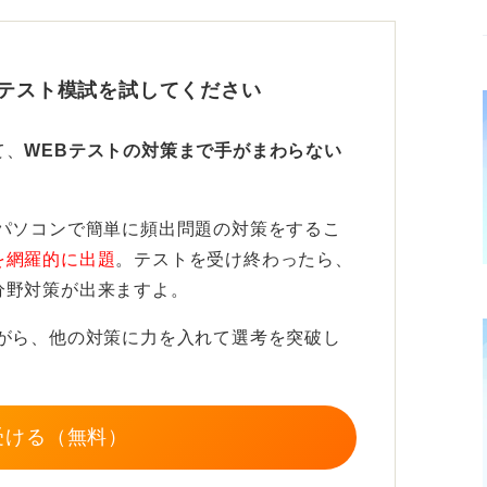
いを具体的にしよう
Bテスト模試を試してください
を成し遂げること」「新しい分野に挑戦でき
ロジェクトを進めること」など、やりがいを
て、
WEBテストの対策まで手がまわらない
がポイントです。
われたことだけをやりたい」といった受け身
パソコンで簡単に頻出問題の対策をするこ
えきれず、もったいない表現となる可能性が
を網羅的に出題
。テストを受け終わったら、
分野対策が出来ますよ。
ながら、他の対策に力を入れて選考を突破し
受ける（無料）