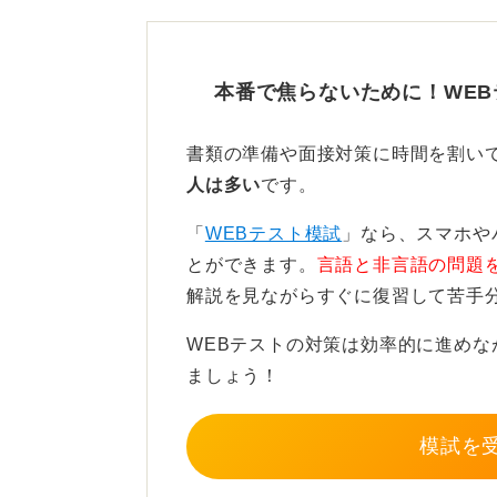
受け身はNG！ 自分のやりが
本番で焦らないために！WE
たとえば、「チームで協力して何か
ること」「大きな裁量権を持ってプ
書類の準備や面接対策に時間を割い
感じる状況を具体的に記述すること
人は多い
です。
逆に、「誰かに決めてほしい」「言
「
WEBテスト模試
」なら、スマホや
な姿勢は、ポテンシャルを十分に伝
とができます。
言語と非言語の問題
あります。
解説を見ながらすぐに復習して苦手
WEBテストの対策は効率的に進め
0
ましょう！
模試を