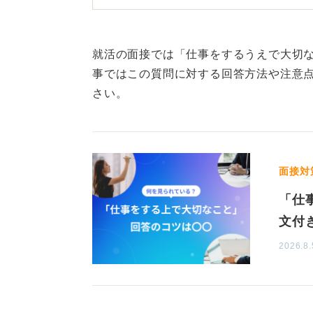
人生観と仕事を結ぶ！ ネガ
就活の面接では「仕事をするうえで大切
「私はこういう人間になりたいので
事ではこの質問に対する回答方法や注意
とを大切にしていかないといけない
さい。
観と仕事をつなげて考えてみてくだ
仕事は人生のなかで非常に大きなウ
面接対
仕事だけで考えると行き詰まること
んが、大きく見て自身がどのような
「仕
存在したいのかという視点から考え
文付
るでしょう。
2026.8.
避けるべき表現としては、ネガティ
書きです。
たとえば、「〇〇は苦手ですが」「