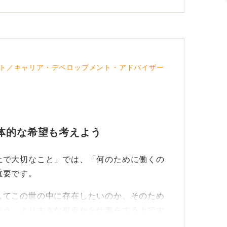
ト／キャリア・デベロップメント・アドバイザー
体的な希望も考えよう
上で大切なこと」では、「何のために働くの
重要です。
してこの世の中に存在したいのか、そのため
いう、より大きな視点から仕事をする上で大
。