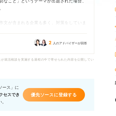
切なこと」というテーマが出題された場合、
。
作文が含まれる企業も多く、対策をしていま
アピールする良い機会だとは思うのですが、
で書けば良いのか、具体的に何を書けば評価
2
人のアドバイザーが回答
の意欲が高いな」と思ってもらえるような、
社が就活相談を実施する過程の中で寄せられた内容を公開してい
トや、盛り込むべき内容、避けるべき表現な
るソース」に
優先ソースに登録する
クセスでき
い。