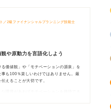
ト／2級ファイナンシャルプランニング技能士
値観や原動力を言語化しよう
ける価値観」や「モチベーションの源泉」を
事も100％楽しいわけではありません。厳
を伝えることが大切です。
んな環境があればモチベーションを維持でき
大変さがあっても頑張り抜けるのか、などを
さい。