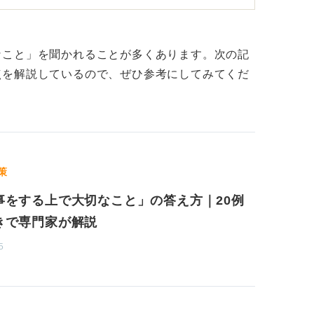
ティブ思考は避けよう
なこと」を聞かれることが多くあります。次の記
、それを実現するためには仕事でこういうこ
点を解説しているので、ぜひ参考にしてみてくだ
と思っています」というように、自身の人生
さい。
ェイトを占めます。
策
もあるので、大げさな話になるかもしれませ
生き方をしたいのか、どのような人間として
事をする上で大切なこと」の答え方｜20例
、それを仕事に落とし込むと良い作文が書け
きで専門家が解説
5
ブな言い訳や、自信のなさを示すような断り
こういう自信はありませんが」といった、一