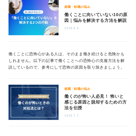
してみましょう。仕事がおもしろくない、残業が多い、
就職・転職の悩み
人間関係がうまくいかないなど思い当たる原因があり、
働くことに向いていない10の原
現職で改善できないならば転職サイトを見て興味のある
因｜悩みを解決する方法を解説
企業へ応募してみるのも良いでしょう。
2026.8.4
原因が思い当たらず休んでも憂鬱が改善されないとき
は、心療内科などを受診し相談をしてみてください。
働くことに恐怖心がある人は、そのまま働き続けると危険かも
0
しれません。以下の記事で働くことへの恐怖心の克服方法を解
説しているので、参考にして恐怖の原因を取り除きましょう。
就職・転職の悩み
働くのが怖い人必見！ 怖いと
感じる原因と脱却するための方
法を伝授
2026.7.7