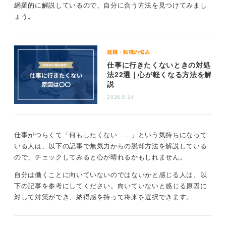
です。
網羅的に解説しているので、自分に合う方法を見つけてみまし
僚も悩んでいるかもしれません。周囲の表情や態度を気
ょう。
にし過ぎると疲れてしまうこともあります。
たとえば熱が39℃あってつらいときに「この熱の原因は
何だろう。昨日涼しい場所に1日中いたからかな。それと
出勤するのも憂鬱な状態でしたら、無理に原因や理由を
も睡眠不足が続いたからかな」と原因を1人で考え続けて
探ろうとせず、有給を使って友人と小旅行に行くこと
就職・転職の悩み
いても、熱は下がりません。
や、買い物に行って欲しいものを買うなど、仕事から離
仕事に行きたくないときの対処
れて気分転換をしてみるのも良いでしょう。
原因を考えることも大切ですが、早めに専門家に見ても
法22選｜心が軽くなる方法を解
らい、対処方法をアドバイスもらうことが大事です。
説
真面目な性格の人だと、休めば周囲に迷惑がかかると感
2026.5.14
じてしまうかもしれませんが、有給を取ったからといっ
0
て周囲に迷惑はかかりません。もし有給が取れない環境
で仕事をしているならば、そのことが憂鬱の原因かもし
れませんね。
仕事がつらくて「何もしたくない……」という気持ちになって
いる人は、以下の記事で無気力からの脱却方法を解説している
仕事をしたくないときに無理に仕事をしようとすれば、
ので、チェックしてみると心が晴れるかもしれません。
症状が悪化して出勤できなくなることもあります。
自分は働くことに向いていないのではないかと感じる人は、以
気分転換して落ち着いてから仕事をしたくない理由
下の記事を参考にしてください。向いていないと感じる原因に
を考えよう
対して対策ができ、納得感を持って将来を選択できます。
少しゆっくりしたら、なぜ出勤したくないのか自問自答