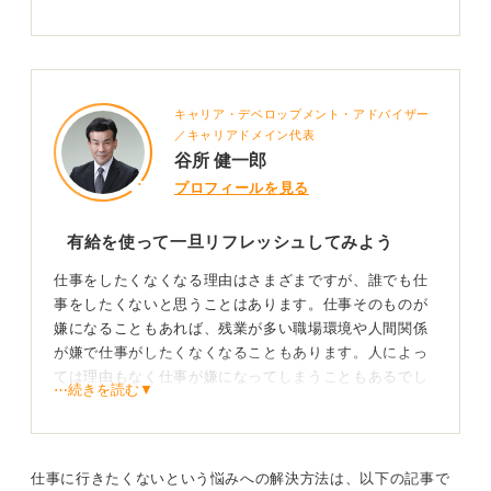
要するに、多かれ少なかれ日本人は「仕事が嫌だ」と思
っている人の割合が諸外国に比べて多いので、必要以上
に恥ずかしいと思うことはないと思います。
とはいえ仕事に対しての憂鬱な気持ちはそのままでは良
キャリア・デベロップメント・アドバイザー
くないので、何らか対策を講じたほうがいいでしょう。
／キャリアドメイン代表
谷所 健一郎
「出勤するのも憂鬱」「自分が恥ずかしい」「仕事を続
プロフィールを見る
けるのがつらい」「不安な気持ちがある」といった言葉
があるので、一度心療内科などで専門家からのアドバイ
スをもらうことを考えてみて良いかもしれません。
有給を使って一旦リフレッシュしてみよう
このような気持ちになる原因を究明したいとのことなの
仕事をしたくなくなる理由はさまざまですが、誰でも仕
で、それこそ専門家への相談が効果的なのではないかと
事をしたくないと思うことはあります。仕事そのものが
思います。
嫌になることもあれば、残業が多い職場環境や人間関係
が嫌で仕事がしたくなくなることもあります。人によっ
1人で抱え込まずに早めに専門家に見てもらうことが
ては理由もなく仕事が嫌になってしまうこともあるでし
⋯続きを読む▼
大事
ょう。
同僚が楽しそうに仕事をしているのを見て、仕事をした
このようなときにしてはいけない行動は、自分1人で考え
くないと思う自分が恥ずかしいと書かれていますが、恥
込んで、どんどんつらい気持ちを膨らませてしまうこと
仕事に行きたくないという悩みへの解決方法は、以下の記事で
ずかしいことなどありませんし、楽しそうにしている同