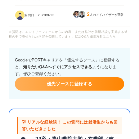
と思う自分はダメなのでしょうか......。
2
この状況で仕事を続けるのはつらいので、原因を究明し
人のアドバイザーが回答
質問日：
2023/9/13
てどうにか対処したいです。現状を変えるために、仕事
をしたくなくなる主な原因と、この状況を打開する方法
※質問は、エントリーフォームからの内容、または弊社が就活相談を実施する過
が知りたいです。
程の中で寄せられた内容を公開しています。就活Q&A 編集方針は
こちら
また、今の状況より悪化したらどうしようと、不安な気
持ちもあります。そのため、仕事をしたくない時にやっ
GoogleでPORTキャリアを「優先するソース」に登録する
てはいけない行動などがあれば、そちらも併せて教えて
と、
知りたいQ&Aへすぐにアクセスできる
ようになりま
いただきたいです。
す。ぜひご登録ください。
よろしくお願いします。
優先ソースに登録する
💡 リアルな経験談！ この質問には就活生からも回
答いただきました
24卒・青山学院大学・文学部（志