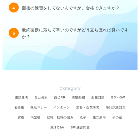
4
面接の練習をしてないんですが、合格できますか？
最終面接に落ちて辛いのですがどう立ち直れば良いです
5
か？
Category
書類選考
自己分析
自己PR
志望動機
面接対策
GD・GW
面接後
就活マナー
インターン
業界・企業研究
筆記試験対策
資格
内定後
就職・転職の悩み
既卒
第二新卒
その他
就活Q&A
SPI練習問題