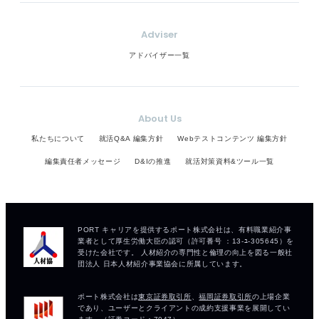
Adviser
アドバイザー一覧
About Us
私たちについて
就活Q&A 編集方針
Webテストコンテンツ 編集方針
編集責任者メッセージ
D&Iの推進
就活対策資料&ツール一覧