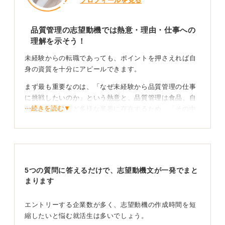
プロフィールを見る
品質管理の志望動機では熱意・理由・仕事への
理解を示そう！
未経験からの転職であっても、ポイントを押さえれば自
身の資質を十分にアピールできます。
まず最も重要なのは、「なぜ未経験から品質管理の仕事
に挑戦したいのか」という熱意と、品質管理は食品、自
⋯続きを読む▼
動車、医薬品など多様な業界に存在するため、「その中
でも、なぜこの業界の、この会社を選んだのか」という
点を明確にすることです。
次に、品質管理の仕事への深い理解を示すことが重要と
なります。
5つの質問に答えるだけで、志望動機文が一発でまと
この仕事は、単に完成品をチェックするだけでなく、生
まります
産工程全体の問題点を発見し、マニュアルを作成した
り、時には現場のスタッフに教育をおこなったり、問題
エントリーする企業数が多く、志望動機の作成時間を短
発生時には改善策を立案したりと、製品の質を根本から
縮したいと悩む就活生は多いでしょう。
支える重要な役割を担います。