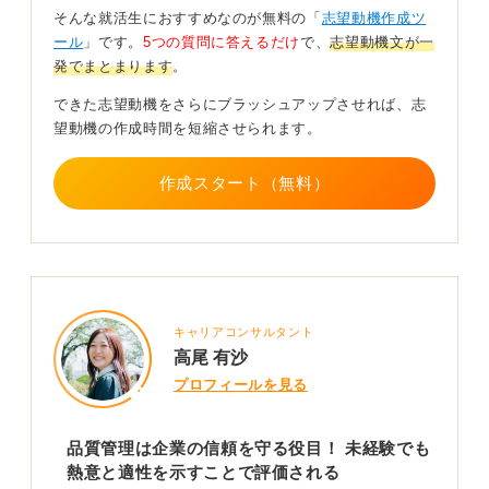
そんな就活生におすすめなのが無料の「
志望動機作成ツ
企業が求めている力をと合致した自分の強みをアピ
ール
」です。
5つの質問に答えるだけ
で、
志望動機文が一
ールすることが大切
発でまとまります
。
できた志望動機をさらにブラッシュアップさせれば、志
そこで、志望動機では、こうした品質管理の業務で求め
望動機の作成時間を短縮させられます。
られる能力、たとえば、細かい点に気づく注意力、デー
タを分析する力、問題点を粘り強く改善する姿勢、現場
作成スタート（無料）
と調整するためのコミュニケーション能力などと、自身
がこれまでの経験で培ってきた強みを具体的に結びつけ
て語る必要があるのです。
「私には〇〇という強みがあり、それは品質管理の△△
という業務でこのように活かせると考えています」とい
うロジックで伝えることで、単なる憧れではなく、即戦
キャリアコンサルタント
力として貢献できる可能性を採用担当者に感じてもらう
高尾 有沙
ことができます。
プロフィールを見る
業界や企業、あるいは募集されているポジションによっ
て未経験者の受け入れ状況は異なりますが、自身の強み
品質管理は企業の信頼を守る役目！ 未経験でも
と仕事内容をしっかりと結びつけて伝えることが、採用
熱意と適性を示すことで評価される
を勝ち取る鍵となるでしょう。