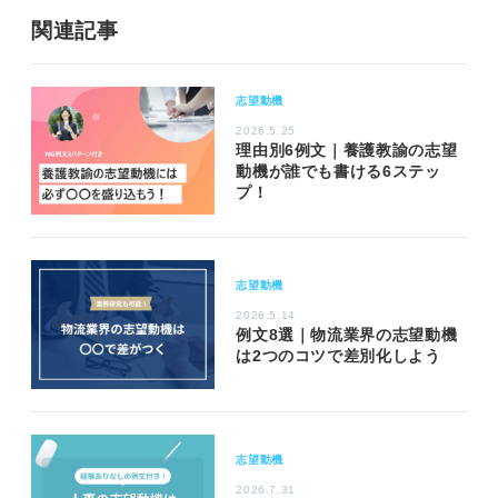
関連記事
志望動機
2026.5.25
理由別6例文｜養護教諭の志望
動機が誰でも書ける6ステッ
プ！
志望動機
2026.5.14
例文8選｜物流業界の志望動機
は2つのコツで差別化しよう
志望動機
2026.7.31