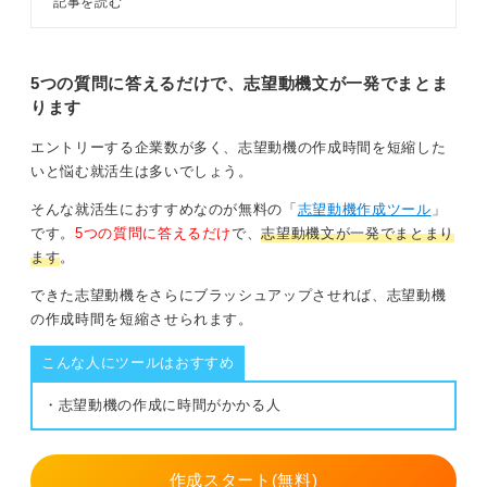
記事を読む
3つの構成を理解し、4ステップで
う。
面接の志望動機を考えましょう。回
答例文や伝え方のコツを踏まえてキ
0
ャリアコンサルタントが解説しま
5つの質問に答えるだけで、志望動機文が一発でまとま
す。
ります
エントリーする企業数が多く、志望動機の作成時間を短縮した
いと悩む就活生は多いでしょう。
そんな就活生におすすめなのが無料の「
志望動機作成ツール
」
です。
5つの質問に答えるだけ
で、
志望動機文が一発でまとまり
ます
。
できた志望動機をさらにブラッシュアップさせれば、志望動機
の作成時間を短縮させられます。
こんな人にツールはおすすめ
・志望動機の作成に時間がかかる人
作成スタート(無料)