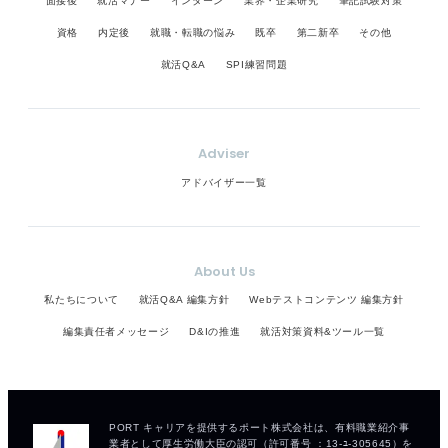
面接後
就活マナー
インターン
業界・企業研究
筆記試験対策
資格
内定後
就職・転職の悩み
既卒
第二新卒
その他
就活Q&A
SPI練習問題
Adviser
アドバイザー一覧
About Us
私たちについて
就活Q&A 編集方針
Webテストコンテンツ 編集方針
編集責任者メッセージ
D&Iの推進
就活対策資料&ツール一覧