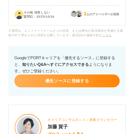
未経験からでも品質管理で求められる能力や資質がある
と思うのですが、具体的にどのような点を強調すれば良
その他 回答しない
2
いでしょうか？
人のアドバイザーが回答
質問日：
2025/10/24
品質管理職への強い志望動機や、新しい知識・スキルを
※質問は、エントリーフォームからの内容、または弊社が就活相談を実施する過
習得する意欲を効果的に伝えるにはどうすれば良いのか
程の中で寄せられた内容を公開しています。就活Q&A 編集方針は
こちら
教えていただきたいです。
また、未経験からでも採用担当者に「この人は即戦力に
GoogleでPORTキャリアを「優先するソース」に登録する
なる」あるいは「将来性がある」と思ってもらえるよう
と、
知りたいQ&Aへすぐにアクセスできる
ようになりま
な、具体的なアドバイスをお願いします。
す。ぜひご登録ください。
優先ソースに登録する
キャリアコンサルタント／産業カウンセラー
加藤 賀子