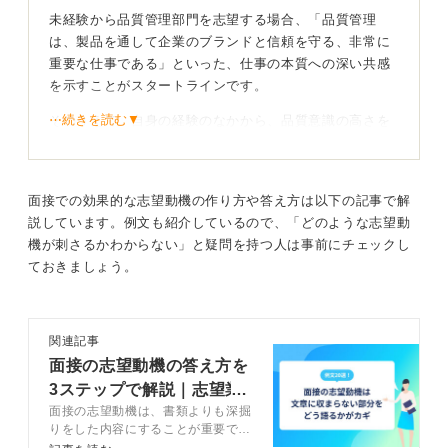
未経験から品質管理部門を志望する場合、「品質管理
0
は、製品を通して企業のブランドと信頼を守る、非常に
重要な仕事である」といった、仕事の本質への深い共感
を示すことがスタートラインです。
⋯続きを読む▼
そのうえで、自身の経験のなかから、品質意識の高さを
裏付けるエピソードを提示しましょう。たとえ異業種で
あっても、あなたのポータブルスキルは必ずあります。
面接での効果的な志望動機の作り方や答え方は以下の記事で解
プロセス改善力と学習意欲で貢献できる未来を描こ
説しています。例文も紹介しているので、「どのような志望動
う！
機が刺さるかわからない」と疑問を持つ人は事前にチェックし
ておきましょう。
たとえば、前職で業務マニュアルを刷新し、エラー率を
月20件から5件に削減した事実などを具体的なデータ付
きで説明すれば、再現可能なプロセス改善能力として伝
関連記事
わります。
面接の志望動機の答え方を
さらに、「入社後にISO規格やQC手法を1年以内に習得
3ステップで解説｜志望業
し、3年以内に工程能力指数を向上させたい」と具体的な
面接の志望動機は、書類よりも深掘
界別の例文20選
学習計画と数値目標を置くことで、あなたの高い学習意
りをした内容にすることが重要で
欲と現場への貢献意欲の両方をアピールできるでしょ
す。面接で志望動機を答えるための