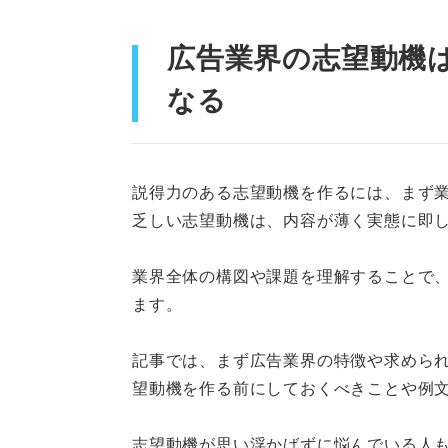
例文①総合広告代理店
広告業界の志望動機
例文②総合広告代理店
なる
例文③専門広告代理店（
例文④専門広告代理店（
説得力のある志望動機を作るには、まず
乏しい志望動機は、内容が薄く実態に即
例文⑤専門広告代理店（
例文⑥ハウスエージェン
業界全体の構図や課題を理解することで
ます。
例文⑦ハウスエージェン
記事では、まず広告業界の特徴や求めら
広告業界の志望動機を作る際の
望動機を作る前にしておくべきことや例
①広告への憧れや好きな
志望動機が思い浮かばずに悩んでいる人