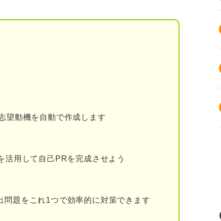
告業界の特徴
ル
容
る志望動機を自動で作成します
広告業界で求められるスキル
ルを活用して自己PRを完成させよう
出問題をこれ1つで効率的に対策できます
しておくべき4つのこと