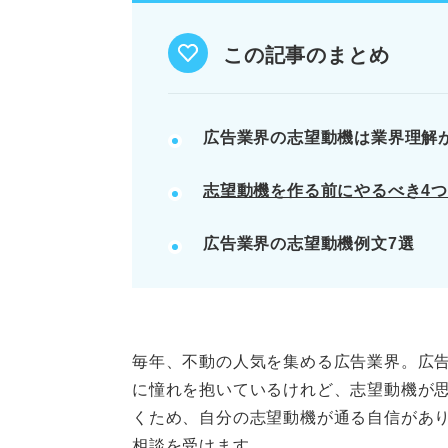
どの広告会社でも言える内容は差
新卒採用でクリエイティブ性のア
この記事のまとめ
POINT：企業への貢献意欲を示
広告業界の志望動機は業界理解
記事の該当箇所を見る
志望動機を作る前にやるべき4
広告業界の志望動機は念入りな
まずは押さえておきたい！ 広告
広告業界の志望動機例文7選
志望動機でアピールしよう！ 
広告業界の志望動機を作る前に
※AIの特性上、間違いが含まれている場合があ
毎年、不動の人気を集める広告業界。広
に憧れを抱いているけれど、志望動機が
くため、自分の志望動機が通る自信があ
相談を受けます。