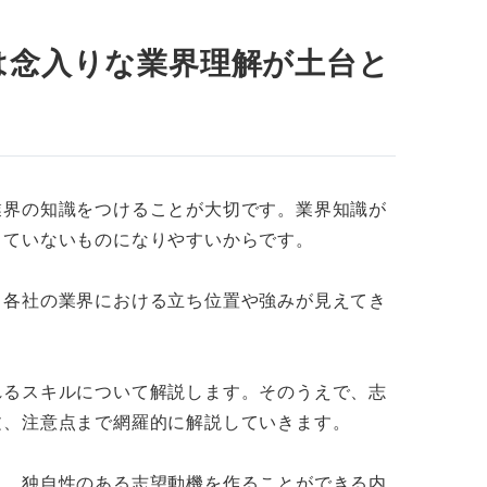
は念入りな業界理解が土台と
ネット広告向け）
中小企業向け）
業界の知識をつけることが大切です。業界知識が
していないものになりやすいからです。
飲食店向け）
シー
、各社の業界における立ち位置や強みが見えてき
シー
れるスキルについて解説します。そのうえで、志
注意点
文、注意点まで網羅的に解説していきます。
気持ちでは通用しない
も、独自性のある志望動機を作ることができる内