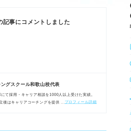
ィング職種を知る。
報収集力が評価される。
拡大など業界トレンドを把握しよう。
の記事にコメントしました
する。
げたいことを挙げる。
由、入社後の展望で構成する。
の価値観を掛け合わせ、その企業でなければな
チングスクール和歌山校代表
人事部にて採用・キャリア相談を1000人以上受けた実績。
プロフィール詳細
立後はキャリアコーチングを提供しキャリア相談に携
では通用しない。