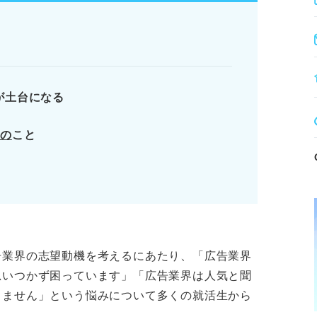
別化にならない。
ピールは非効果的。
し、受け身の姿勢は避ける。
が土台になる
つの
こと
業界理解が土台となる
業界の特徴
広告業界で求められるスキル
しておくべき4つのこと
ります。記事本文と併せてご確認ください。
告業界の志望動機を考えるにあたり、「広告業界
思いつかず困っています」「広告業界は人気と聞
りません」という悩みについて多くの就活生から