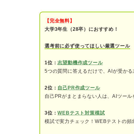
まずは押さえておきたい！ 広
広告業界のビジネスモデ
【完全無料】
広告業界の3つの種類
大学3年生（28卒）におすすめ！
広告業界の職種と仕事内
選考前に必ず使ってほしい厳選ツール
広告業界のトレンド
1位：
志望動機作成ツール
5つの質問に答えるだけで、AIが受か
志望動機でアピールしよう！ 
コミュニケーション能力
2位：
自己PR作成ツール
自己PRがまとまらない人は、AIツー
発想力
情報収集力
3位：
WEBテスト対策模試
模試で実力チェック！WEBテストの頻
広告業界の志望動機を作る前に