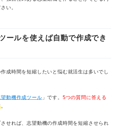
ることは差別化にならない
ださい。
ピールは非効果的
にある理由は避ける
ツールを使えば自動で作成でき
差別化できる志望動機で選考突破しよう
の作成時間を短縮したいと悩む就活生は多いでし
志望動機作成ツール
」です。
5つの質問に答える
す
。
プさせれば、志望動機の作成時間を短縮させられ