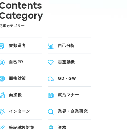
記事カテゴリー
書類選考
自己分析
自己PR
志望動機
面接対策
GD・GW
面接後
就活マナー
インターン
業界・企業研究
筆記試験対策
資格