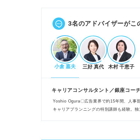
営業・クリエイティブ・マーケテ
コミュニケーション・発想力・情
POINT：動画広告やWeb広告
3名のアドバイザーがこ
志望動機作成の事前準備と構成
自己分析で強みや価値観を明確に
小倉 嘉夫
三好 真代
木村 千恵子
他業界と比較し広告業界で成し遂
結論から始め、業界・企業志望理
POINT：企業独自の強みと自分
キャリアコンサルタント／銀座コー
らない理由を示す。
Yoshio Ogura〇広告業界で約15年間、
キャリアプランニングの特別講師も経験。独
わる
志望動機作成時の注意点
広告への憧れや好きな気持ちだけ