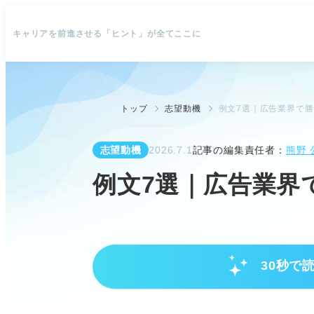
キャリアを前進させる「ヒント」が全てここに
トップ
志望動機
例文7選｜広告業界で
志望動機
2026.7.1
記事の編集責任者：
熊野 
例文7選｜広告業界
30秒で
広告業界の理解と求められるスキ
広告業界のビジネスモデルや3つ