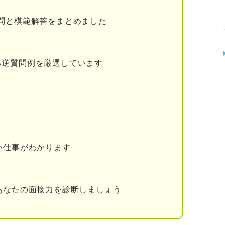
や価値観を明確にする
問と模範解答をまとめました
界を志望する理由を書き出す
いことを挙げる
る逆質問例を厳選しています
を見つける
界の志望動機の構成
い仕事がわかります
業を志望する理由
あなたの面接力を診断しましょう