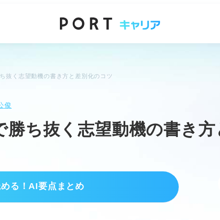
勝ち抜く志望動機の書き方と差別化のコツ
公俊
で勝ち抜く志望動機の書き方
読める！AI要点まとめ
ル
の種類を理解する。