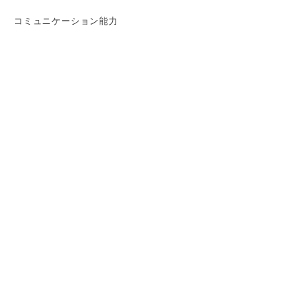
コミュニケーション能力
発想力
情報収集力
広告業界の志望動機を作る前にしておくべき
4つのこと
①自己分析で自分の強みや価値観を明確にする
②他業界と比べて広告業界を志望する理由を書
き出す
③広告業界で成し遂げたいことを挙げる
④志望企業の独自の強みを見つける
当てはめるだけでOK！ 広告業界の志望動機