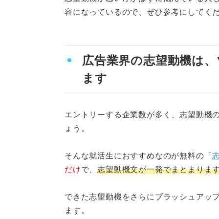
②どの広告会社でもでき
容になっているので、ぜひ参考にしてく
③クリエイティブ性のア
④メリットが自分の方向
広告業界の志望動機は、
人気の高い広告業界だからこそ
ます
エントリーする企業数が多く、志望動機
ょう。
そんな就活生におすすめなのが無料の「
だけ
で、
志望動機文が一発でまとまりま
できた志望動機をさらにブラッシュアッ
ます。