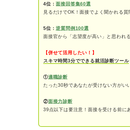
4位：
面接回答集60選
①自己分析で自分の強み
見るだけでOK！面接でよく聞かれる質
②他業界と比べて広告業
5位：
逆質問例100選
③広告業界で成し遂げた
面接官から「志望度が高い」と思われ
④志望企業の独自の強み
【併せて活用したい！】
スキマ時間3分でできる就活診断ツール
当てはめるだけでOK！ 広告業
結論
①
適職診断
たった30秒であなたが受けない方がい
広告業界を志望する理由
広告業界の中でもその企
②
面接力診断
39点以下は要注意！面接を受ける前に
入社後の展望
広告業界の志望動機例文7選