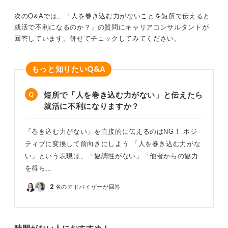
とが大切です。
次のQ&Aでは、「人を巻き込む力がないことを短所で伝えると
就活で不利になるのか？」の質問にキャリアコンサルタントが
そしてどのように巻き込んでいったのか、「課題共有→
回答しています。併せてチェックしてみてください。
役割配分→モチベート→成果検証」という一連のマネジ
メントサイクルを示すと説得力が増すでしょう。
Q&A
もっと知りたい
0
短所で「人を巻き込む力がない」と伝えたら
就活に不利になりますか？
「巻き込む力がない」を直接的に伝えるのはNG！ ポジ
ティブに変換して前向きにしよう 「人を巻き込む力がな
い」という表現は、「協調性がない」「他者からの協力
を得ら…
2
名のアドバイザーが回答