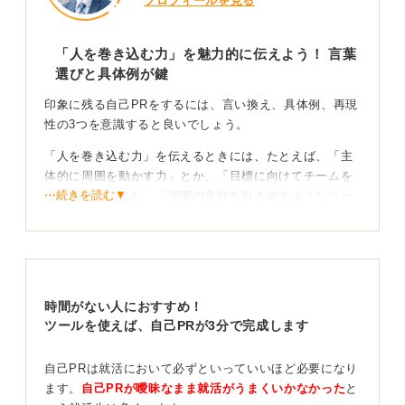
プロフィールを見る
「人を巻き込む力」を魅力的に伝えよう！ 言葉
選びと具体例が鍵
印象に残る自己PRをするには、言い換え、具体例、再現
性の3つを意識すると良いでしょう。
「人を巻き込む力」を伝えるときには、たとえば、「主
体的に周囲を動かす力」とか、「目標に向けてチームを
⋯続きを読む▼
まとめる力」とか、「周囲の意欲を引き出すようなリー
ダーシップ」といった感じで言い換えることができま
す。
また、どのようなシチュエーションでその力を発揮した
のかを具体的に表現することで、個性を出しやすくなる
時間がない人におすすめ！
のです。周りの意欲を引き出すといった表現は、どのよ
ツールを使えば、自己PRが3分で完成します
うに人を巻き込むかが明確に伝わるので、そのあたりを
出すと個性が出やすくなるでしょう。
自己PRは就活において必ずといっていいほど必要になり
結論から話すPREP法！ 経験と言語化で再現性を示
ます。
自己PRが曖昧なまま就活がうまくいかなかった
と