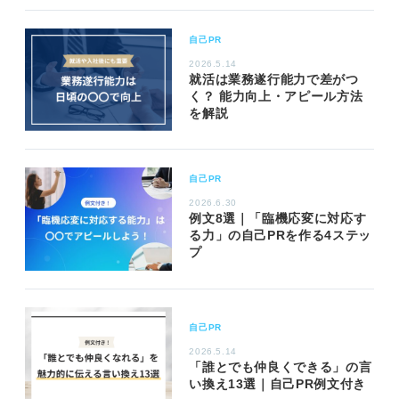
自己PR
2026.5.14
就活は業務遂行能力で差がつ
く？ 能力向上・アピール方法
を解説
自己PR
2026.6.30
例文8選｜「臨機応変に対応す
る力」の自己PRを作る4ステッ
プ
自己PR
2026.5.14
「誰とでも仲良くできる」の言
い換え13選｜自己PR例文付き