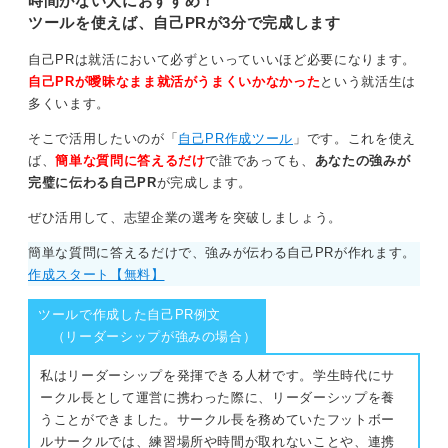
時間がない人におすすめ！
ツールを使えば、自己PRが3分で完成します
自己PRは就活において必ずといっていいほど必要になります。
自己PRが曖昧なまま就活がうまくいかなかった
という就活生は
多くいます。
そこで活用したいのが「
自己PR作成ツール
」です。これを使え
ば、
簡単な質問に答えるだけ
で誰であっても、
あなたの強みが
完璧に伝わる自己PR
が完成します。
ぜひ活用して、志望企業の選考を突破しましょう。
簡単な質問に答えるだけで、強みが伝わる自己PRが作れます。
作成スタート【無料】
ツールで作成した自己PR例文
（リーダーシップが強みの場合）
私はリーダーシップを発揮できる人材です。学生時代にサ
ークル長として運営に携わった際に、リーダーシップを養
うことができました。サークル長を務めていたフットボー
ルサークルでは、練習場所や時間が取れないことや、連携