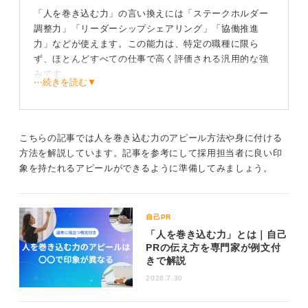
「人を巻き込む力」の言い換えには「ステークホルダー
調整力」「リーダーシップシェアリング」「協働推進
力」などが使えます。この能力は、特定の職種に限ら
ず、ほとんどすべての仕事で高く評価される汎用的な強
みです。
⋯続きを読む▼
企画職やディレクション職など、複数の立場の人と連携
してプロジェクトを進める職種では特に活かされやすい
ですが、誰ともかかわらずに進められる仕事は非常にま
こちらの記事では人を巻き込む力のアピール方法や身に付ける
れでしょう。
方法を解説しています。記事を参考にして採用担当者に良い印
象を持たれるアピールができるように準備してみましょう。
どんな職種でも必要！ 具体的なエピソードで説得力
UP
自己PR
したがって、この「人を巻き込む力」は、どのような職
「人を巻き込む力」とは｜自己
種を志望する場合でも、具体的なエピソードと共にアピ
PRの伝え方を専門家が例文付
ールすることで、組織への貢献度が高い人材として評価
きで解説
されます。
2026.7.30
自己PRでは、数字で具体的に示すようにしましょう。巻
き込んだ人数や期間、達成した成果などを定量化するこ