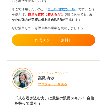
そう
いう就活生は多くいます。
そこで活用したいのが「
自己PR作成ツール
」です。これ
構成としては、まず「私はどんな力があります」といっ
を使えば、
簡単な質問に答えるだけ
で誰であっても,
あ
た結論から伝えましょう。たとえば、周囲の意欲を引き
なたの強みが完璧に伝わる自己PR
が完成します。
出すようなリーダーシップがありますと述べます。
ぜひ活用して、志望企業の選考を突破しましょう。
そして、それに対する具体的なエピソードを話し、苦労
したことや意識したことを話します。この苦労したこと
作成スタート（無料）
や意識したことがちゃんと言語化できていれば、再現性
があるという風に見られやすいでしょう。ラッキーパン
チでうまくいったのではなく、なぜそうできたのかとい
う所を自身でちゃんと分かっていることが伝わるからで
す。
これらの過去の経験を活かして、今後どんな風に貢献し
キャリアコンサルタント
たいという話の仕方がお勧めできます。
高尾 有沙
プロフィールを見る
あなたの「人を巻き込む力」が、企業でどのように活か
せるのかを具体的に伝え、魅力的な自己PRを作成しまし
ょう。
「人を巻き込む力」は最強の汎用スキル！ 自信
を持って語ろう
0