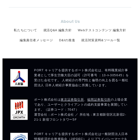
About Us
私たちについて
就活Q&A 編集方針
Webテストコンテンツ 編集方針
編集責任者メッセージ
D&Iの推進
就活対策資料&ツール一覧