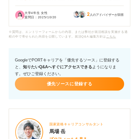
この強みを、採用担当の方に響くような、より具体的で
魅力的な言葉で表現したいのですが、なかなか良い言い
大学4年生 女性
2
換えが思いつきません。
人のアドバイザーが回答
質問日：
2025/10/20
どのような言葉に言い換えれば、私の「人を巻き込む
※質問は、エントリーフォームからの内容、または弊社が就活相談を実施する過
力」が効果的に伝わるでしょうか？
程の中で寄せられた内容を公開しています。就活Q&A 編集方針は
こちら
また、言い換え表現だけでなく、この力を自分の強みと
して話す際のおすすめの構成や、より魅力的にアピール
GoogleでPORTキャリアを「優先するソース」に登録する
するためのコツなどがあれば、一緒にアドバイスしてい
と、
知りたいQ&Aへすぐにアクセスできる
ようになりま
ただきたいです。
す。ぜひご登録ください。
優先ソースに登録する
国家資格キャリアコンサルタント
馬場 岳