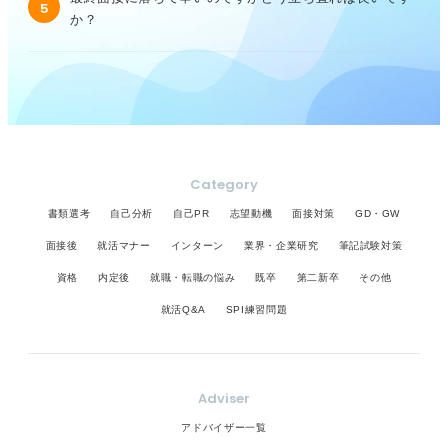
5
か？
Category
書類選考
自己分析
自己PR
志望動機
面接対策
GD・GW
面接後
就活マナー
インターン
業界・企業研究
筆記試験対策
資格
内定後
就職・転職の悩み
既卒
第二新卒
その他
就活Q&A
SPI練習問題
Adviser
アドバイザー一覧