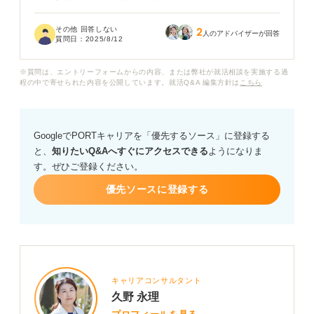
ネットで調べると「成長産業である」という意見もあれ
ば、「コストが高くて業界として儲からない」といった
その他 回答しない
2
話も目にし、本当に自分が目指すべき業界なのか判断し
人のアドバイザーが回答
質問日：
2025/8/12
かねています。
※質問は、エントリーフォームからの内容、または弊社が就活相談を実施する過
キャリアコンサルタントの皆さんは、再生可能エネルギ
程の中で寄せられた内容を公開しています。就活Q&A 編集方針は
こちら
ー業界の現状と今後の見通しはどうお考えでしょうか？
また、就職を目指すうえで、今のうちから準備しておく
GoogleでPORTキャリアを「優先するソース」に登録する
べきことや、この業界で活躍するために必要なスキルな
と、
知りたいQ&Aへすぐにアクセスできる
ようになりま
どがあれば、アドバイスをお願いします。
す。ぜひご登録ください。
優先ソースに登録する
キャリアコンサルタント
久野 永理