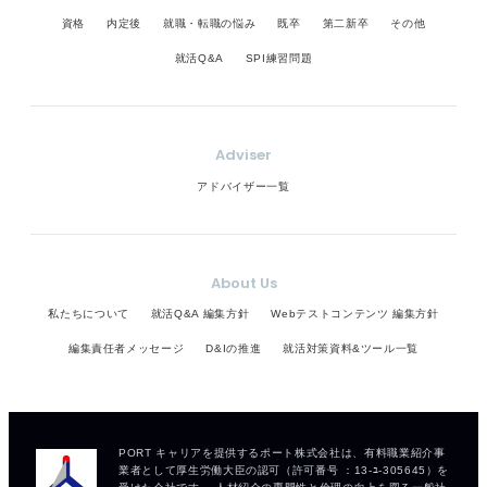
資格
内定後
就職・転職の悩み
既卒
第二新卒
その他
就活Q&A
SPI練習問題
Adviser
アドバイザー一覧
About Us
私たちについて
就活Q&A 編集方針
Webテストコンテンツ 編集方針
編集責任者メッセージ
D&Iの推進
就活対策資料&ツール一覧