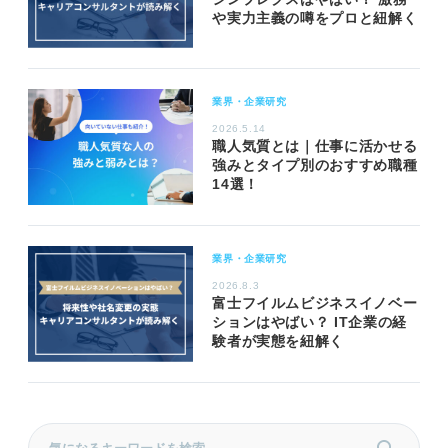
や実力主義の噂をプロと紐解く
業界・企業研究
2026.5.14
職人気質とは｜仕事に活かせる
強みとタイプ別のおすすめ職種
14選！
業界・企業研究
2026.8.3
富士フイルムビジネスイノベー
ションはやばい？ IT企業の経
験者が実態を紐解く