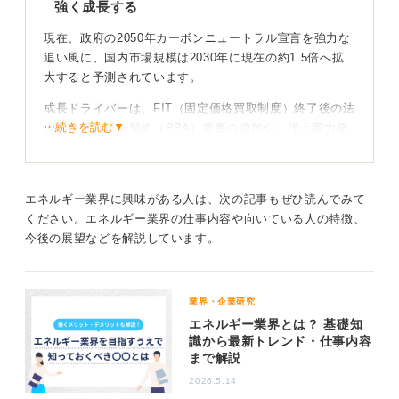
強く成長する
現在、政府の2050年カーボンニュートラル宣言を強力な
追い風に、国内市場規模は2030年に現在の約1.5倍へ拡
大すると予測されています。
成長ドライバーは、FIT（固定価格買取制度）終了後の法
⋯続きを読む▼
人向け電力購入契約（PPA）需要の増加や、洋上風力発
電の本格的な商業化です。これらは、企業の脱炭素経営
への関心の高まりに支えられています。
エネルギー業界に興味がある人は、次の記事もぜひ読んでみて
協調型イノベーション経験を積んで求められる人材
ください。エネルギー業界の仕事内容や向いている人の特徴、
になろう！
今後の展望などを解説しています。
この業界への就職を目指すなら、電力制度・環境ファイ
ナンス・設備保守の基礎知識を学ぶことが有効です。
業界・企業研究
そのうえで、たとえば大学や職場で、他分野の専門家と
エネルギー業界とは？ 基礎知
連携するプロジェクトに参画し「協調型イノベーション
識から最新トレンド・仕事内容
まで解説
経験」を積むと、業界が重視する実行力と連携力を示せ
ます。
2026.5.14