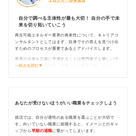
プロフィールを見る
自分で調べる主体性が最も大切！ 自分の手で未
来を切り拓いていこう
再生可能エネルギー業界の将来性について、キャリアコ
ンサルタントとしてはまず、自身でその答えを見つけ出
すためのプロセスが重要であるとアドバイスします。
業界の今後を正確に予測することは専門家でも難しいで
⋯続きを読む▼
すが、業界研究を深め、実際にその業界で働く人々に
OB・OG訪問などを通じて今後の見通しやビジョンを直
接聞くことで、より解像度の高い情報を得ることができ
るでしょう。
最終的には、その情報をもとに、自身が「挑戦したい」
あなたが受けないほうがいい職業をチェックしよう
と思えるかどうかを見極めることが最も大切です。
「挑戦してみたい」気持ちがどの程度なのかで進む
就活では、自分が適性のある職業を選ぶことが大切で
道を決めよう
す。向いていない職業に就職すると、イメージとのギャ
ップから
早期の退職
に繋がってしまいます。