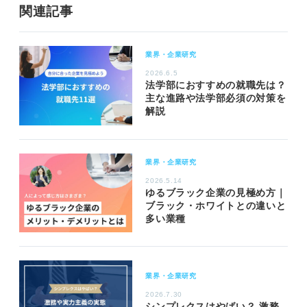
関連記事
業界・企業研究
2026.6.5
法学部におすすめの就職先は？
主な進路や法学部必須の対策を
解説
業界・企業研究
2026.5.14
ゆるブラック企業の見極め方｜
ブラック・ホワイトとの違いと
多い業種
業界・企業研究
2026.7.30
シンプレクスはやばい？ 激務