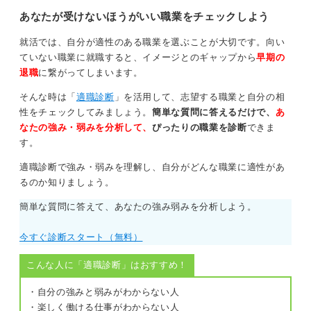
あなたが受けないほうがいい職業をチェックしよう
就活では、自分が適性のある職業を選ぶことが大切です。向い
ていない職業に就職すると、イメージとのギャップから
早期の
退職
に繋がってしまいます。
そんな時は「
適職診断
」を活用して、志望する職業と自分の相
性をチェックしてみましょう。
簡単な質問に答えるだけで、
あ
なたの強み・弱みを分析して、
ぴったりの職業を診断
できま
す。
適職診断で強み・弱みを理解し、自分がどんな職業に適性があ
るのか知りましょう。
簡単な質問に答えて、あなたの強み弱みを分析しよう。
今すぐ診断スタート（無料）
こんな人に「適職診断」はおすすめ！
・自分の強みと弱みがわからない人
・楽しく働ける仕事がわからない人