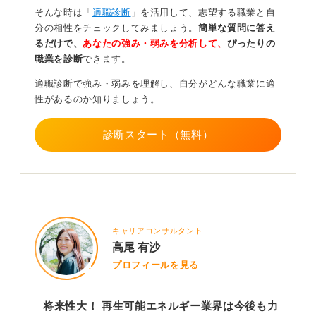
そのうえで、再生可能エネルギー業界の現状と将来性に
そんな時は「
適職診断
」を活用して、志望する職業と自
ついてお伝えします。日本政府は2050年のカーボンニュ
分の相性をチェックしてみましょう。
簡単な質問に答え
ートラル実現を掲げ、国策として再生可能エネルギーの
るだけで、
あなたの強み・弱みを分析して、
ぴったりの
導入を強力に推進しています。そのため、この業界は長
職業を診断
できます。
期的に大きな成長が期待される分野です。
適職診断で強み・弱みを理解し、自分がどんな職業に適
やってみたいという気持ちが強ければ挑戦する価値はあ
性があるのか知りましょう。
りますし、不安が勝るのであればほかの業界を探すとい
う判断も必要になります。自分のキャリアは、自分の判
診断スタート（無料）
断と覚悟で決断しましょう。
0
キャリアコンサルタント
高尾 有沙
プロフィールを見る
将来性大！ 再生可能エネルギー業界は今後も力