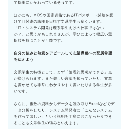
で採用にかかわっているそうです。
「営業以外」ではなく「自分らしく働けるか」で志
⑧販売スタッフ
望職種を考えよう
ほかにも、
MOS
や国家資格である
ITパスポート試験
を受
⑨カスタマーサポート
けてIT関連の職種を目指す文系学生も多くいます。
「IT・システム開発は理系学生向けの仕事ではない
⑩客室乗務員
か？」と思うかもしれませんが、学びによって幅広い選
択肢を持つことが可能です。
⑪ホテルスタッフ
自分の強みと熱意をアピールして志望職種への配属希望
⑫ブライダルコーディネーター・ウェディングプランナー
を伝えよう
⑬ドライバー
文系学生の特徴として、まず「論理的思考ができる」点
が挙げられます。また難しい言葉を知っていたり、文章
⑭エンジニア
を書かせても非常にわかりやすく書いたりする学生が多
いです。
⑮施工管理
さらに、複数の資料からデータを読み取りExcelなどでデ
⑯介護職
ータ分析をしたり、システム開発者に「こんなシステム
を作ってほしい」という説明を丁寧におこなったりでき
⑰記者・ライター
ることも文系学生の強みといえます。