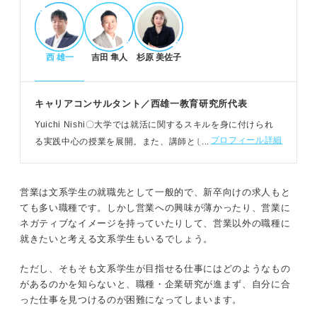
POINT：営業経験で培ったスキルは、将来的な他部
署への異動後も大いに役立つ。
西 雄一
吉田 隼人
杉原 美佐子
営業以外で新卒から目指せる文系の人気職種一
覧
キャリアコンサルタント／西雄一教育研究所代表
経理や事務、総務などの管理・サポート系職種への
Yuichi Nishi〇大学では就活に関するスキルを身に付けられ
配属がある。
プロフィール詳細
る実践中心の授業を展開。また、講師として企業で新人や中
マーケティングや商品開発、コンサルタントなど企
堅社員に向けてコミュニケーション研修、キャリアコンサル
画・戦略系もある。
ティングをおこなっている
ITエンジニアや公務員、販売・接客など多様な選択
営業は文系学生の就職先として一般的で、新卒向けの求人もと
肢が存在する。
ても多い職種です。しかし営業への興味が薄かったり、営業に
例：文系であっても、ITパスポートなどの学習で
ネガティブなイメージを持っていたりして、営業以外の職種に
IT・システム開発を目指せる。
就きたいと考える文系学生もいるでしょう。
ただし、そもそも文系学生が目指せる仕事にはどのようなもの
志望職種への配属確率を上げるための事前準備
があるのかを知らないと、職種・企業研究が進まず、自分に合
った仕事を見つけるのが困難になってしまいます。
「なぜ営業以外なのか」を自分の経験や強みに紐づ
けて言語化する。