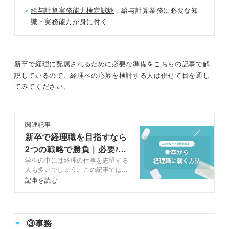
給与計算実務能力検定試験
：給与計算業務に必要な知
識・実務能力が身に付く
新卒で経理に配属されるために必要な準備をこちらの記事で解
説しているので、経理への応募を検討する人は併せて目を通し
てみてください。
関連記事
新卒で経理職を目指すなら
2つの戦略で勝負｜必要な
学生の中には経理の仕事を志望する
資格も解説
人も多いでしょう。この記事ではキ
ャリアコンサルタントと一緒に、会
記事を読む
社のお金を管理する経理の具体的な
仕事内容や経理職に必要なスキルな
どについて解説します。経理職に新
卒で就くために具体的なビジョンを
③事務
描きましょう。