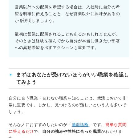
⑱Webデザイナー
営業以外への配属を希望する場合は、入社時に自分の希
望を明確に伝えることと、なぜ営業以外に興味があるの
⑲地方公務員
かを説明しましょう。
⑳国家公務員
最初は営業に配属されることもあるかもしれませんが、
そのときは経験を積んでから自分が本当に働きたい部署
㉑NPO・NGO職員
への異動希望を出すアクションも重要です。
なぜ文系学生は営業に配属されやすい？
まずはあなたが受けないほうがいい職業を確認し
①社会人の基礎を学ぶのに適した職種だから
てみよう
②業務で専門知識を求められないから
自分に合う職業・合わない職業を知ることは、就活において非
③そもそも営業のニーズが高いから
常に重要です。しかし、見つけるのが難しいという人も多いで
しょう。
④営業経験はその他の職種にも活かせるから
そんな人におすすめしたいのが「
適職診断
」です。
簡単な質問
に答えるだけ
で、
自分の強みや性格に合った職業
がわかりま
志望職種に配属されるための準備