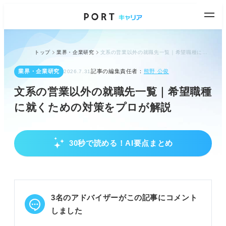
トップ
業界・企業研究
文系の営業以外の就職先一覧｜希望職種に就くための対策をプロが解説
業界・企業研究
記事の編集責任者：
熊野 公俊
2026.7.31
文系の営業以外の就職先一覧｜希望職種
に就くための対策をプロが解説
30秒で読める！AI要点まとめ
文系学生が営業に配属されやすい主な理由
マナーや論理的思考など、社会人の基礎を学ぶのに
適している。
専門知識を求められず、文理問わず同じスタートラ
3名のアドバイザーがこの記事にコメント
インに立てる。
企業にとって利益を生み出す生命線であり、採用ニ
しました
ーズが高い。