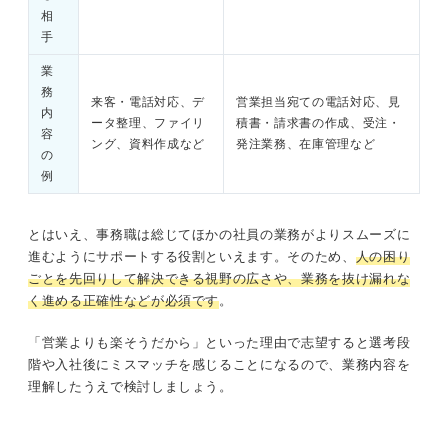
相
手
業
務
来客・電話対応、デ
営業担当宛ての電話対応、見
内
ータ整理、ファイリ
積書・請求書の作成、受注・
容
ング、資料作成など
発注業務、在庫管理など
の
例
とはいえ、事務職は総じてほかの社員の業務がよりスムーズに
進むようにサポートする役割といえます。そのため、
人の困り
ごとを先回りして解決できる視野の広さや、業務を抜け漏れな
く進める正確性などが必須です
。
「営業よりも楽そうだから」といった理由で志望すると選考段
階や入社後にミスマッチを感じることになるので、業務内容を
理解したうえで検討しましょう。