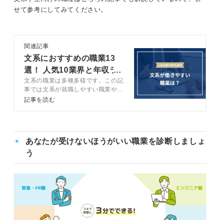
せて参考にしてみてください。
関連記事
文系におすすめの職業13
選！ 人気10業界と年収ラ
文系の職業は多種多様です。この記
ンキングも解説
事では文系が就職しやすい職業や専
門性を活かせる職業を紹介。また自
記事を読む
分に合った文系の職業を探す方法や
希望の職業に就くためのコツをキャ
リアコンサルタントが解説します。
就職先に悩む人は参考にしましょ
あなたが受けないほうがいい職業を診断しましょ
う。
う