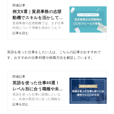
関連記事
例文6選｜貿易事務の志望
動機でスキルを活かして熱
貿易事務の志望動機では、まず仕事
意を伝える方法
内容について理解を深めたうえで自
分自身をアピールする必要がありま
記事を読む
す。この記事では、キャリアコンサ
ルタントとともに志望動機の書き方
を事例を通して説明しているので、
志望動機に何を書けばいいかわから
英語を使った仕事をしたい人は、こちらの記事がおすすめで
ないと困っている人でも役に立つで
す。おすすめの仕事40選や就職方法を解説しています。
しょう。
関連記事
英語を使った仕事40選！
レベル別に合う職種や未経
英語を使った仕事に就職したいな
験で就職するコツ
ら、自身の英語力に合った職種を見
つけることが重要です。この記事で
記事を読む
は英語を使った仕事37選をキャリ
アコンサルタントとともに解説しま