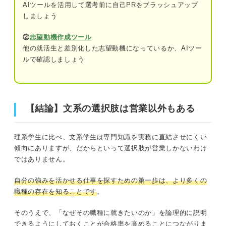
⑮施工管理
AIツールを活用して選考前に自己PRをブラッシュアップ
しましょう
⑯介護職
②
志望動機作成ツール
⑰記者・ライター
他の就活生と差別化した志望動機になっているか、AIツー
ルで確認しましょう
⑱Webデザイナー
⑲地方公務員
⑳国家公務員
【結論】文系の選択肢は営業以外もある
㉑NPO・NGO職員
理系学生に比べ、文系学生は専門知識を実務に直結させにくい
なぜ文系学生は営業に配属されやすい？
傾向にありますが、だからといって選択肢が営業しかないわけ
ではありません。
①社会人の基礎を学ぶのに適した職種だか
ら
自分の強みを活かせる仕事を探すための第一歩は、より多くの
職種の存在を知ることです
。
②業務で専門知識を求められないから
そのうえで、「なぜその職種に就きたいのか」を論理的に説明
③そもそも営業のニーズが高いから
できるようにしておくことが合格率を高めることにつながりま