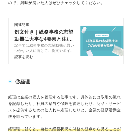
ので、興味が湧いた人はぜひチェックしてください。
関連記事
例文付き｜総務事務の志望
動機に大事な4要素と注意
記事では総務事務の志望動機が思い
点を解説
つかない人に向けて、例文やポイン
トを紹介します。総務事務の社内で
記事を読む
の役割を理解できるよう、キャリア
コンサルタントとともに業務内容や
仕事のやりがいも解説するので、志
望動機に悩んでいる人はぜひ参考に
②経理
してください。
経理は企業の収支を管理する仕事です。具体的には取引の流れ
を記録したり、社員の給与や保険を管理したり、商品・サービ
スを提供するための仕入れを処理したりと、企業の経済活動全
般を司っています。
経理職に就くと、自社の経営状況を財務の観点から見ることが