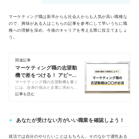
マーケティング職は新卒からも社会人からも人気が高い職種な
ので、興味がある人はこちらの記事を参考にして早いうちに職
種への理解を深め、今後のキャリアを考える際に役立てましょ
う。
関連記事
マーケティング職の志望動
機で差をつける！ アピー
マーケティング職の志望動機を書く
ル別の例文や注意点も
には、自身の強みと企業に求められ
る能力を理解する必要があります。
記事を読む
本記事では、マーケティング職の志
望動機の書き方をキャリアコンサル
タントとともに解説するため、ぜひ
参考にしてみてください。
あなたが受けない方がいい職業を確認しよう！
就活では自分のやりたいことはもちろん、そのなかで適性ある