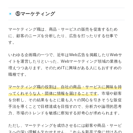
す。英語を使った仕事に就くための
準備方法も解説するので、就活前に
⑤マーケティング
目を通しておきましょう。
マーケティング職は、商品・サービスの販売を促進するため
に、顧客のニーズを分析したり、広告を打ったりする仕事で
す。
いわゆる企画職の一つで、近年はWeb広告を掲載したりWebサ
イトを運営したりといった、Webマーケティング領域の業務も
増えつつあります。そのためITに興味がある人にもおすすめの
職種です。
マーケティング職の役割は、自社の商品・サービスに興味を持
ってくれそうな人・団体に情報を届けることです
。市場や顧客
を分析し、その結果をもとに最も人々の関心を引きそうな販促
手法を導くことで目標達成を目指すので、分析力や論理的思考
力、市場のトレンドを敏感に察知する好奇心が求められます。
ただし、マーケティングを成功させるには顧客や商品・サービ
スへの深い理解も欠かせません。これらを新卒で身に付けるの