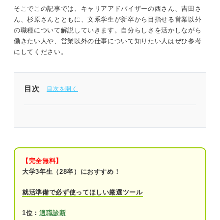
そこでこの記事では、キャリアアドバイザーの西さん、吉田さ
志望職種で強みがどう活きるか、入社後に何を実現
ん、杉原さんとともに、文系学生が新卒から目指せる営業以外
したいかを描く。
の職種について解説していきます。自分らしさを活かしながら
総合職か職種別か、企業の採用方式に合わせた志望
働きたい人や、営業以外の仕事について知りたい人はぜひ参考
動機を作成する。
にしてください。
POINT：資格やスキルを学生のうちに身に付け、実
務を見据えた熱意をアピールする。
目次
記事の該当箇所を見る
【結論】文系の選択肢は営業以外もある
【結論】文系の選択肢は営業以外もある
営業以外の文系の人気就職先
なぜ文系学生は営業に配属されやすい？
営業以外の文系の人気就職先
志望職種に配属されるための準備
①総務
【完全無料】
大学3年生（28卒）におすすめ！
※AIの特性上、間違いが含まれている場合があります。記事本文
②経理
と併せてご確認ください。
就活準備で必ず使ってほしい厳選ツール
③事務
1位：
適職診断
④貿易事務