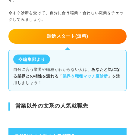
す。
①営業職以外を志望する理由を言語化する
今すぐ診断を受けて、自分に合う職業・合わない職業をチェッ
クしてみましょう。
②志望職種で自分の強みを活かせることを確かめる
診断スタート(無料)
③志望職種に就いてから実現したいことを明確化する
④採用方式に合わせた志望動機を作成する
編集部より
⑤志望職種で活かせる資格やスキルを学生のうちから身に付け
る
自分に合う業界や職種がわからない人は、
あなたと気にな
る業界との相性を測れる
「
業界＆職種マッチ度診断
」を活
用しましょう！
営業以外の仕事を目指す文系学生は多い！ 差別化の糸口
をつかむQ&A
営業以外の文系の人気就職先
「営業以外」ではなく「自分らしく働けるか」で志望職種
を考えよう