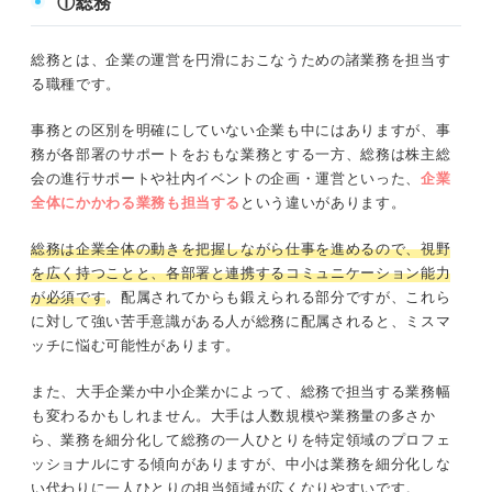
①総務
総務とは、企業の運営を円滑におこなうための諸業務を担当す
る職種です。
事務との区別を明確にしていない企業も中にはありますが、事
務が各部署のサポートをおもな業務とする一方、総務は株主総
会の進行サポートや社内イベントの企画・運営といった、
企業
全体にかかわる業務も担当する
という違いがあります。
総務は企業全体の動きを把握しながら仕事を進めるので、視野
を広く持つことと、各部署と連携するコミュニケーション能力
が必須です
。配属されてからも鍛えられる部分ですが、これら
に対して強い苦手意識がある人が総務に配属されると、ミスマ
ッチに悩む可能性があります。
また、大手企業か中小企業かによって、総務で担当する業務幅
も変わるかもしれません。大手は人数規模や業務量の多さか
ら、業務を細分化して総務の一人ひとりを特定領域のプロフェ
ッショナルにする傾向がありますが、中小は業務を細分化しな
い代わりに一人ひとりの担当領域が広くなりやすいです。