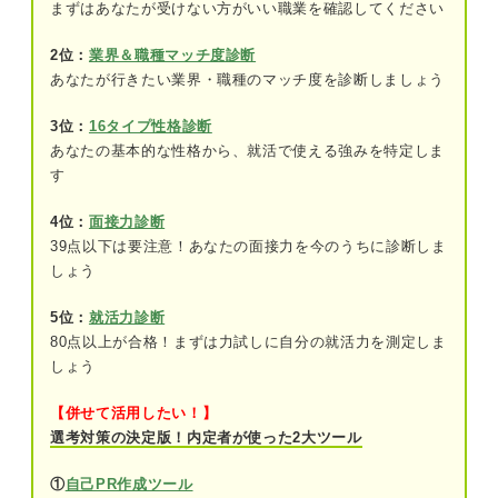
まずはあなたが受けない方がいい職業を確認してください
⑤マーケティング
2位：
業界＆職種マッチ度診断
⑥商品開発
あなたが行きたい業界・職種のマッチ度を診断しましょう
⑦コンサルタント
3位：
16タイプ性格診断
あなたの基本的な性格から、就活で使える強みを特定しま
⑧販売スタッフ
す
⑨カスタマーサポート
4位：
面接力診断
39点以下は要注意！あなたの面接力を今のうちに診断しま
⑩客室乗務員
しょう
⑪ホテルスタッフ
5位：
就活力診断
80点以上が合格！まずは力試しに自分の就活力を測定しま
⑫ブライダルコーディネーター・ウェディ
しょう
ングプランナー
⑬ドライバー
【併せて活用したい！】
選考対策の決定版！内定者が使った2大ツール
⑭エンジニア
①
自己PR作成ツール