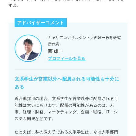
すよ。
④営業経験はその他の職種にも活かせるか
ら
【結論】文系の選択肢は営業以外もある
アドバイザーコメント
志望職種に配属されるための準備
営業以外の文系の人気就職先
キャリアコンサルタント／西雄一教育研究
①営業職以外を志望する理由を言語化する
所代表
②志望職種で自分の強みを活かせることを
①総務
西 雄一
確かめる
プロフィールを見る
②経理
③志望職種に就いてから実現したいことを
明確化する
③事務
文系学生が営業以外へ配属される可能性も十分に
ある
④採用方式に合わせた志望動機を作成する
④貿易事務
総合職採用の場合、文系学生が営業以外に配属される可
⑤志望職種で活かせる資格やスキルを学生
⑤マーケティング
能性は大いにあります。配属の可能性があるのは、人
のうちから身に付ける
事、経理・財務、マーケティング、企画・戦略、IT・シ
⑥商品開発
ステム開発などです。
営業以外の仕事を目指す文系学生は多い！ 差別化
の糸口をつかむQ&A
⑦コンサルタント
たとえば、私の教え子である文系学生は、今は人事部門