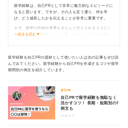
留学経験は、自己PRとして非常に魅力的なエピソードに
なると思います。ですが、その人も言う通り、何を学
び、どう成長したかを伝えることが非常に重要です。
まず、留学の目的や背景をきちんと伝えられるようにし
⋯続きを読む▼
ましょう。なぜ留学しようと思ったのか、どんな目標を
持って留学されたのか、ということを話すことで、あな
たの主体性や向上心をアピールできます。
次に、実際に留学して具体的に何をしたのか、どんな行
留学経験を自己PRの題材として使いたい人は次の記事もぜひ読
動を起こし、どんな成果を上げたのかを伝えられると良
んでみてください。留学経験から自己PRを作成するコツや留学
いでしょう。授業を受けたのか、課外活動をしたのか、
期間別の例文を紹介しています。
インターンやアルバイトをしたのか、といった具体的な
行動を話します。
自己PR
また、異文化のなかで戸惑ったことやトラブルに直面し
自己PRで留学経験を無駄なく
た経験、そしてそれをどう乗り越えたのか、といったエ
活かすコツ！ 長期・短期別の7
ピソードも話せるとなお良いでしょう。
例文も
2026.6.5
語学力だけでなく学びを仕事につなげてアピールし
よう