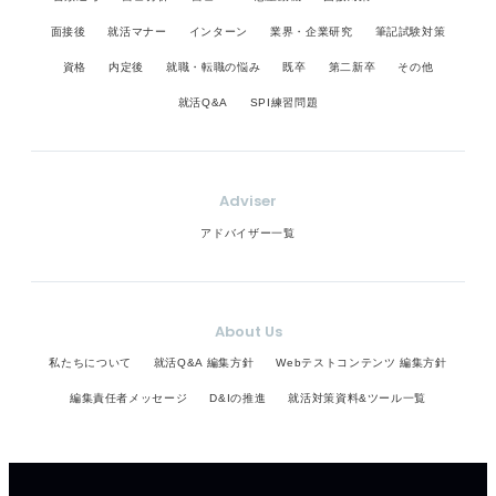
面接後
就活マナー
インターン
業界・企業研究
筆記試験対策
資格
内定後
就職・転職の悩み
既卒
第二新卒
その他
就活Q&A
SPI練習問題
Adviser
アドバイザー一覧
About Us
私たちについて
就活Q&A 編集方針
Webテストコンテンツ 編集方針
編集責任者メッセージ
D&Iの推進
就活対策資料&ツール一覧