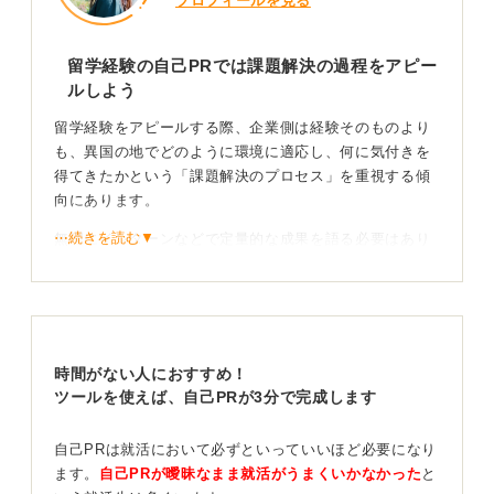
プロフィールを見る
留学経験の自己PRでは課題解決の過程をアピー
ルしよう
留学経験をアピールする際、企業側は経験そのものより
も、異国の地でどのように環境に適応し、何に気付きを
得てきたかという「課題解決のプロセス」を重視する傾
向にあります。
⋯続きを読む▼
無理にインターンなどで定量的な成果を語る必要はあり
ません。むしろ、「授業で英文法が通じず成績Dだっ
た、しかし現地チューターと毎日30分ディスカッショ
ン、そこから期末の成績はA」といった、試行錯誤の過
程を具体的に語ることが重要です。
時間がない人におすすめ！
語学力だけではない！ 留学経験がどう仕事に活きる
ツールを使えば、自己PRが3分で完成します
かを示そう
自己PRは就活において必ずといっていいほど必要になり
そのうえで、培った分析力や粘り強さを、企業の課題解
ます。
自己PRが曖昧なまま就活がうまくいかなかった
と
決にどう活かすかまで踏み込んで話しましょう。