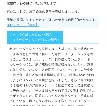
完璧に伝わる自己PR
が完成します。
ぜひ活用して、志望企業の選考を突破しましょう。
簡単な質問に答えるだけで、強みが伝わる自己PRが作れます。
作成スタート【無料】
ツールで作成した自己PR例文
（リーダーシップが強みの場合）
私はリーダーシップを発揮できる人材です。学生時代にサ
ークル長として運営に携わった際に、リーダーシップを養
うことができました。サークル長を務めていたフットボー
ルサークルでは、練習場所や時間が取れないことや、連携
を取り切れていないことが問題でした。そこで、大学生側
に掛け合い週に2回の練習場所を確保し、時間を決め活動す
るようにメンバーに声掛けを行いました。さらに週末明け
に今週の活動の詳細をメンバーに配信することで連携強化
に努めた結果、サークル加入率を前年度の3倍まで伸ばすこ
とができました。問題にしっかりと焦点を当て、迅速に対
応していき、周りを良い意味で巻き込んでいくリーダーシ