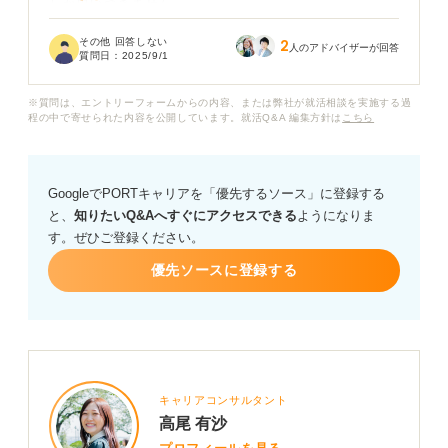
しか思いつきません......。
その他 回答しない
2
留学中に大変だったことや、そこから何を学んだかな
人のアドバイザーが回答
質問日：
2025/9/1
ど、具体的なエピソードを交えつつ、企業が求める人物
像と結びつけて話すにはどうしたら良いでしょうか？
※質問は、エントリーフォームからの内容、または弊社が就活相談を実施する過
程の中で寄せられた内容を公開しています。就活Q&A 編集方針は
こちら
留学経験を効果的にアピールするための、具体的な自己
PRの構成や伝え方についてアドバイスをお願いします。
GoogleでPORTキャリアを「優先するソース」に登録する
と、
知りたいQ&Aへすぐにアクセスできる
ようになりま
す。ぜひご登録ください。
優先ソースに登録する
キャリアコンサルタント
高尾 有沙