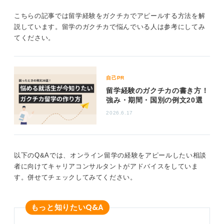
こちらの記事では留学経験をガクチカでアピールする方法を解
そして、留学先で得た力を、志望する会社でどのように
説しています。留学のガクチカで悩んでいる人は参考にしてみ
仕事に活かしていきたいのかも伝えられると、より効果
てください。
的です。単に英語力が上がったというだけでなく、英語
力以外の学びも伝えることがポイントです。
たとえば、チームワークの大切さに気付いた、海外では
自分から積極的に行動する必要があったので主体性や自
自己PR
発性が身に付いた、多様な文化の人々と接するなかで異
留学経験のガクチカの書き方！
強み・期間・国別の例文20選
文化理解や適応力が身に付いた、といった内容です。
2026.6.17
留学経験に頼りすぎず、それをどう仕事につなげていく
かを話せると、非常に良いアピールになるでしょう。
0
以下のQ&Aでは、オンライン留学の経験をアピールしたい相談
者に向けてキャリアコンサルタントがアドバイスをしていま
す。併せてチェックしてみてください。
Q&A
もっと知りたい