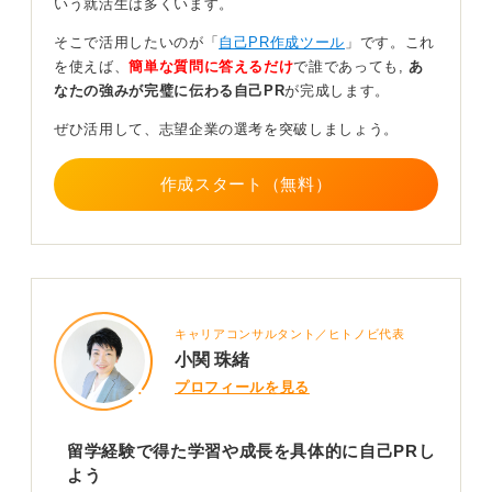
いう就活生は多くいます。
また、異文化を持つ人との衝突や誤解といった具体例を
そこで活用したいのが「
自己PR作成ツール
」です。これ
出し、「価値観が異なるチームでも合意形成できる」と
を使えば、
簡単な質問に答えるだけ
で誰であっても,
あ
結論付ければ、語学力以外の汎用スキルも同時にアピー
なたの強みが完璧に伝わる自己PR
が完成します。
ルできます。
ぜひ活用して、志望企業の選考を突破しましょう。
留学という特別な経験を、再現性のあるビジネススキル
として提示することが、評価を高める鍵です。
作成スタート（無料）
0
キャリアコンサルタント／ヒトノビ代表
小関 珠緒
プロフィールを見る
留学経験で得た学習や成長を具体的に自己PRし
よう