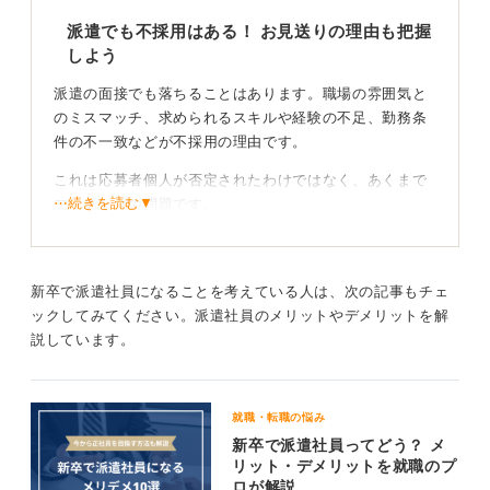
派遣でも不採用はある！ お見送りの理由も把握
しよう
派遣の面接でも落ちることはあります。職場の雰囲気と
のミスマッチ、求められるスキルや経験の不足、勤務条
件の不一致などが不採用の理由です。
これは応募者個人が否定されたわけではなく、あくまで
⋯続きを読む▼
マッチングの問題です。
対策事項を要確認！ 前向きな気持ちで挑もう
新卒で派遣社員になることを考えている人は、次の記事もチェ
基本的なビジネスマナーを守り、前向きな姿勢で臨めば
ックしてみてください。派遣社員のメリットやデメリットを解
問題ありません。もし縁がなかったとしても、気持ちを
説しています。
切り替えて次の機会を探しましょう。
むしろ一度の不採用で落ち込まず、「合う職場を見極め
るプロセス」と考えることが大切です。
就職・転職の悩み
新卒で派遣社員ってどう？ メ
リット・デメリットを就職のプ
0
ロが解説