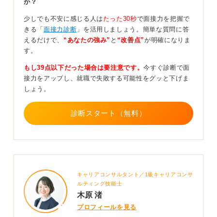
か？
断絶、必須ツール未経験です。
少しでも不安に感じる人は
たった30秒
で面接力を把握で
事前に業務を具体的に理解し、就業可能な時間を明確に
きる「
面接力診断
」を活用しましょう。簡単な質問に答
伝え、服装・言葉遣いにも意識を配りましょう。また、
えるだけで、
“あなたの強み”
と
“改善点”
が明確になりま
派遣会社の担当と認識をそろえておくことも必要です。
す。
0
もし39点以下だった場合は要注意です。
今すぐ診断で面
接力をアップし、就職で失敗する可能性をグッと下げま
しょう。
診断スタート（無料）
キャリアコンサルタント／1級キャリアコンサ
ルティング技能士
木原 渚
プロフィールを見る