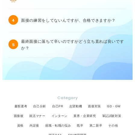
4
面接の練習をしてないんですが、合格できますか？
最終面接に落ちて辛いのですがどう立ち直れば良いです
5
か？
Category
書類選考
自己分析
自己PR
志望動機
面接対策
GD・GW
面接後
就活マナー
インターン
業界・企業研究
筆記試験対策
資格
内定後
就職・転職の悩み
既卒
第二新卒
その他