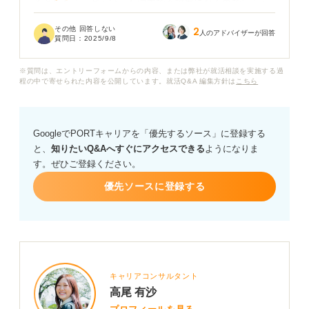
るとしたら、どういった理由で不採用になるのでしょう
か？
その他 回答しない
2
人のアドバイザーが回答
質問日：
2025/9/8
初めての派遣応募なので、面接で気をつけるべきことな
ど、何かアドバイスをお願いします。
※質問は、エントリーフォームからの内容、または弊社が就活相談を実施する過
程の中で寄せられた内容を公開しています。就活Q&A 編集方針は
こちら
GoogleでPORTキャリアを「優先するソース」に登録する
と、
知りたいQ&Aへすぐにアクセスできる
ようになりま
す。ぜひご登録ください。
優先ソースに登録する
キャリアコンサルタント
高尾 有沙