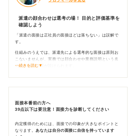
プロフィールを見る
派遣の顔合わせは選考の場！ 目的と評価基準を
確認しよう
「派遣の面接は正社員の面接ほどは落ちない」は誤解で
す。
仕組みのうえでは、派遣先による選考的な面接は原則お
こないませんが、実務では顔合わせや業務説明という名
⋯続きを読む▼
で適性確認の場が設けられます。
評価の有無や基準が曖昧なら、面談の位置付けと誰がど
う評価するかを派遣会社へ事前に確認しましょう。
不採用理由も把握すべし！ 具体的な対策でミスマッ
面接本番前の方へ
チを防ぐ
39点以下は要注意！面接力を診断してください
特に派遣先での即戦力性、就業条件の適合の部分がみら
内定獲得のためには、面接での印象が大きなポイントと
れています。不採用の多くは、勤怠不安、ミスマッチ
なります。
あなたは自分の面接に自信を持っています
（時間・勤務地・残業可否など）、コミュニケーション