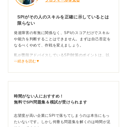
プロフィールを見る
SPIがその人のスキルを正確に示しているとは
限らない
発達障害の有無に関係なく、SPIのスコアだけでスキル
や能力を判断することはできません。まずは自己否定を
なるべくやめて、作戦を変えましょう。
私が普段アドバイスしているSPI対策のポイントは、以
⋯続きを読む▼
下の3つです。
①領域分解：非言語（割合・推論・表／グラフ）と言語
（語句・長文）で得点源と撤退分野を決める
②タイムボックス：1問15〜25秒で見切る訓練をする
③視覚的手がかり：図を描く・色ペンで情報を分離する
時間がない人におすすめ！
もし、受験にあたって配慮が必要なら、大学の障害学生
無料でSPI問題集＆模試が受けられます
支援室や受検事務局に受検配慮（時間延長・別室など）
の可否を早めに相談をしておきましょう。
志望度が高い企業にSPIで落ちてしまうのは本当にもっ
たいないです。しかし何冊も問題集を解くのは時間が足
戦いやすい土俵を選ぶことも意識してみよう