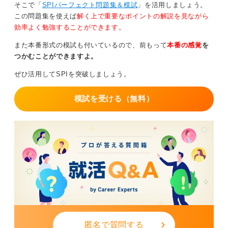
そこで「
SPIパーフェクト問題集＆模試
」を活用しましょう。
この問題集を使えば
解く上で重要なポイントの解説を見ながら
効率よく勉強することができます。
また本番形式の模試も付いているので、前もって
本番の感覚
を
つかむことができますよ。
ぜひ活用してSPIを突破しましょう。
模試を受ける（無料）
匿名で質問する