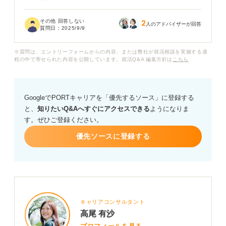
が全然できなくて、自分の能力に絶望しています。もし
かして、発達障害の特性がSPIの苦手さに関係している
その他 回答しない
2
のでしょうか？
人のアドバイザーが回答
質問日：
2025/9/9
SPIの対策をしたいと思っているのですが、どんな対策
※質問は、エントリーフォームからの内容、または弊社が就活相談を実施する過
をすれば良いかわかりません。発達障害の特性を考慮し
程の中で寄せられた内容を公開しています。就活Q&A 編集方針は
こちら
SPIの対策方法や、就活の進め方について、専門家の方
にアドバイスをいただきたいです。
GoogleでPORTキャリアを「優先するソース」に登録する
と、
知りたいQ&Aへすぐにアクセスできる
ようになりま
す。ぜひご登録ください。
優先ソースに登録する
キャリアコンサルタント
高尾 有沙