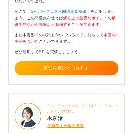
りないですよね。
そこで「
SPIパーフェクト問題集＆模試
」を活用しまし
並行して「SPIを課さない企業」や「Webテスト代替
ょう。この問題集を使えば
解く上で重要なポイントの解
（玉手箱、GAB、CAB、筆記なし）」の選択肢も広げて
説を見ながら効率よく勉強することができます。
おきましょう。
また本番形式の模試も付いているので、前もって
本番の
就職活動はマッチングであるため、あなたが力を出せる
感覚をつかむ
ことができますよ。
土俵を選ぶことも重要な戦略だと覚えておきましょう。
ぜひ活用してSPIを突破しましょう。
0
模試を受ける（無料）
キャリアコンサルタント／1級キャリアコンサ
ルティング技能士
木原 渚
プロフィールを見る