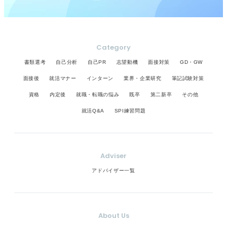
Category
書類選考
自己分析
自己PR
志望動機
面接対策
GD・GW
面接後
就活マナー
インターン
業界・企業研究
筆記試験対策
資格
内定後
就職・転職の悩み
既卒
第二新卒
その他
就活Q&A
SPI練習問題
Adviser
アドバイザー一覧
About Us