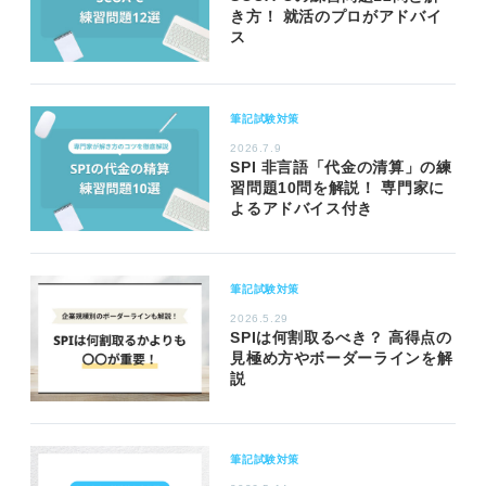
き方！ 就活のプロがアドバイ
ス
筆記試験対策
2026.7.9
SPI 非言語「代金の清算」の練
習問題10問を解説！ 専門家に
よるアドバイス付き
筆記試験対策
2026.5.29
SPIは何割取るべき？ 高得点の
見極め方やボーダーラインを解
説
筆記試験対策