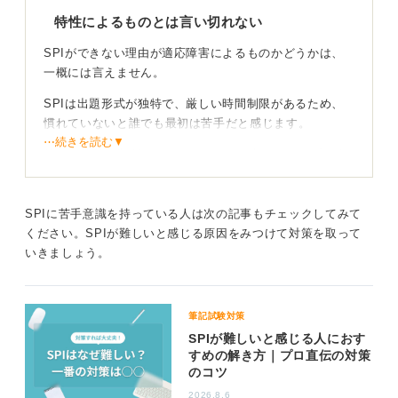
特性によるものとは言い切れない
SPIができない理由が適応障害によるものかどうかは、
一概には言えません。
SPIは出題形式が独特で、厳しい時間制限があるため、
慣れていないと誰でも最初は苦手だと感じます。
⋯続きを読む▼
特に、普段の学習スタイルがじっくり考えるタイプの人
にとっては、テンポの速さがストレスになることもあり
ます。
SPIに苦手意識を持っている人は次の記事もチェックしてみて
もちろん、発達障害の特性が影響している可能性もゼロ
ください。SPIが難しいと感じる原因をみつけて対策を取って
ではありませんが、「SPIが苦手＝発達障害」と短絡的
いきましょう。
に結び付けるのは適切ではありません。
対策は「慣れ」が一番！ 参考書の反復と時間管理を
筆記試験対策
徹底しよう
SPIが難しいと感じる人におす
すめの解き方｜プロ直伝の対策
対策としては、まず参考書を1冊決めて繰り返し解き、出
のコツ
題パターンに慣れることが最も重要です。苦手の原因を
2026.8.6