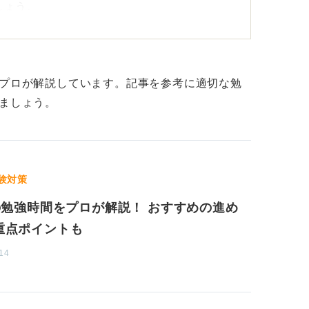
しょう。
の力試しでOK！
りやすい参考書から始め、出題パターンに一
のプロが解説しています。記事を参考に適切な勉
に挑戦するのがおすすめです。
しましょう。
の問題にも自然と対応できるようになりま
まったく心配する必要はありません。
験対策
Iの勉強時間をプロが解説！ おすすめの進め
重点ポイントも
14