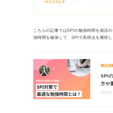
⋯続きを読む▼
ていない段階では難しいと感じるで
まずは基礎固め！ 青本は最後
まずは、もっと基礎的で解説がわか
こちらの記事ではSPIの勉強時間を就活
通り慣れた後で、力試しとして青本
強時間を確保して、SPIで高得点を獲得
段階を踏んで取り組むことで、青本
す。いきなり青本が解けなくても、
筆記試
0
SP
方や
2026.5.