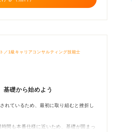
くなります。
に合わせて模試を2セット実施しましょう。
を軽く確認し、四則演算で手を慣らす程度に
の状態で挑むために、睡眠を最優先にするこ
ト／1級キャリアコンサルティング技能士
 基礎から始めよう
定されているため、最初に取り組むと挫折し
限時間も本番仕様に近いため、基礎が固まっ