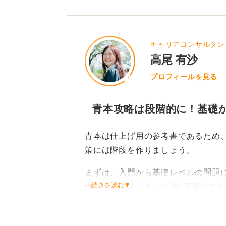
キャリアコンサルタン
高尾 有沙
プロフィールを見る
青本攻略は段階的に！基礎
青本は仕上げ用の参考書であるため
策には階段を作りましょう。
まずは、入門から基礎レベルの問題
⋯続きを読む▼
説し、そのすぐあとに1問演習ができ
ましょう。
この段階では時間を測らず、解法を