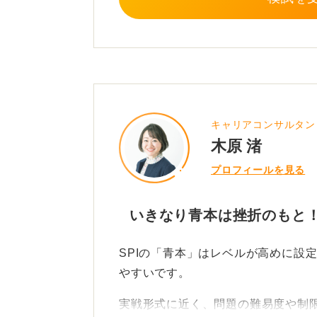
スが取りやすく、途中で挫折しにく
仕上げの段階では、本番と同じ時刻
前日は、非言語問題の解法パターン
とどめてください。何よりも、万全
とが大切です。
キャリアコンサルタン
木原 渚
0
プロフィールを見る
いきなり青本は挫折のもと！
SPIの「青本」はレベルが高めに設
やすいです。
実戦形式に近く、問題の難易度や制