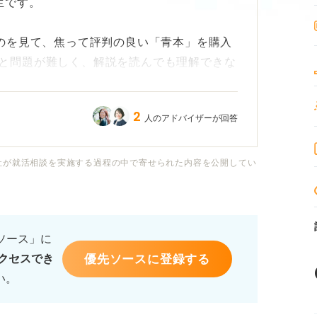
生です。
るのを見て、焦って評判の良い「青本」を購入
と問題が難しく、解説を読んでも理解できな
ん。
2
人のアドバイザーが回答
取れないのではないかと不安でいっぱいです。
からでしょうか？
社が就活相談を実施する過程の中で寄せられた内容を公開してい
るべきことなのか知りたいです。SPIの対策
や勉強法があれば、アドバイスをお願いいた
るソース」に
優先ソースに登録する
クセスでき
い。