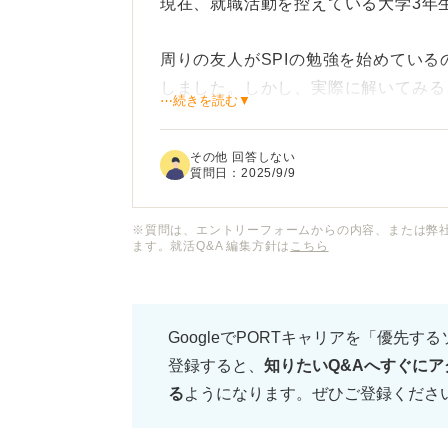
現在、就職活動を控えている大学3年
周りの友人がSPIの勉強を始めてい
しました。しかし、実際に解いてみる
⋯続きを読む▼
い部分が多く、まったく歯が立ちませ
その他 回答しない
このままでは、本番のSPIで点数が
質問日：
2025/9/9
青本が難しく感じるのは、勉強不足だ
※質問は、エントリーフォームからの内容、または弊
ます。就活Q&A 編集方針は
こちら
そもそも青本は、SPI対策の最初にや
方法として、青本以外に何か良い教材
します。
GoogleでPORTキャリアを「優先す
登録すると、
知りたいQ&Aへすぐにア
る
ようになります。ぜひご登録くださ