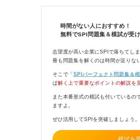
す。
次に、分野別にスピードを意識した練
時間がない人におすすめ！
25秒を目安に設定し、どこで見切る
無料でSPI問題集＆模試が受
間違えた問題には「読解不足」「計
りの理由タグをつけて振り返りまし
志望度が高い企業にSPIで落ちてし
冊も問題集を解くのは時間が足りな
基礎とスピード感に自信がついてき
どの実践問題集を使い、1回目は制限
そこで「
SPIパーフェクト問題集＆
す。解説は声に出して再現すること
ば
解く上で重要なポイントの解説を
2回目は本番と同じ制限時間で挑戦
また本番形式の模試も付いているの
ますよ。
実践演習と最終調整で本番の
ぜひ活用してSPIを突破しましょう
代替や併用のテキストとしては、「
模試を
トセンター形式の実戦模試」を組み