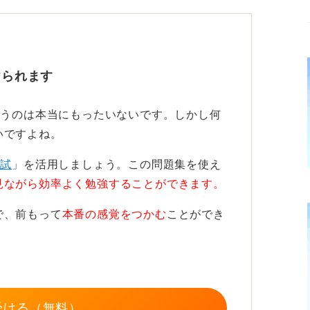
習に進みます。タイマーで1問あたり15〜
かを判断する力を鍛えます。
けられます
算ミス」「式の立て方が曖昧」など、自分な
ょう。
まうのは本当にもったいないです。しかし何
いですよね。
たら、いよいよ実戦形式に進みます。青本な
時間を通常の20％増しに設定して解きま
模試
」を活用しましょう。この問題集を使え
で、理解を定着させましょう。
見ながら効率よく勉強することができます。
し、仕上げていきます。
で、前もって
本番の感覚をつかむ
ことができ
得点力をUP
。
頻出問題だけを速習できるタイプ」や「テス
受ける（無料）
合わせるのがおすすめです。難易度のバラン