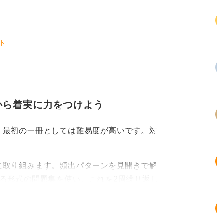
ト
から着実に力をつけよう
、最初の一冊としては難易度が高いです。対
に取り組みます。頻出パターンを見開きで解
る形式の問題集を使い、これを2周繰り返し
しっかりと体に染み込ませることが目的で