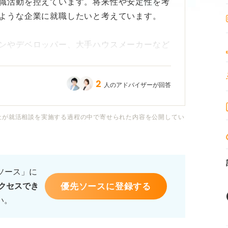
職活動を控えています。将来性や安定性を考
ような企業に就職したいと考えています。
ンやデベロッパー、大手ハウスメーカーなど
2
人のアドバイザーが回答
」と言われるのは、どのような企業なのでし
、それぞれの特徴や違いについて教えていた
社が就活相談を実施する過程の中で寄せられた内容を公開してい
、学生時代にどのような経験やスキルを身に
ます。
るソース」に
優先ソースに登録する
クセスでき
い。