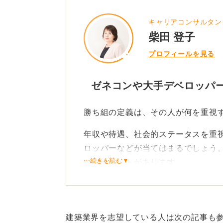
キャリアコンサルタン
柴田 登子
プロフィールを見る
ゼネコンや大手デベロッパ
勝ち組の定義は、その人が何を重視
年収や待遇、社会的ステータスを重
ロッパーなどが当てはまるでしょう
⋯続きを読む▼
いうメリットがあります。
安定の大手か、やりがいの中
一方で、仕事のやりがいや裁量を重
建築業界を志望している人は次の記事も