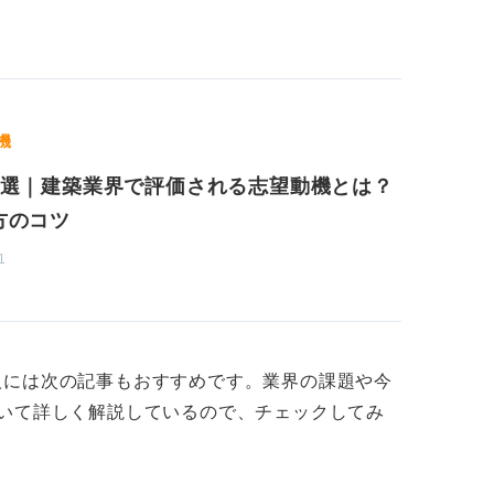
裁量が小さい傾向です。
。
量で仕事を進めやすく、顧客のニーズに直接
機
とっての勝ち組の定義を明確にしましょう。
8選｜建築業界で評価される志望動機とは？
方のコツ
1
人には次の記事もおすすめです。業界の課題や今
いて詳しく解説しているので、チェックしてみ