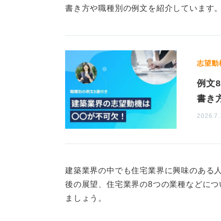
は業務が細分化されていて、個人の
書き方や職種別の例文を紹介しています
反対に、中小企業であれば自分の裁
応えるやりがいを感じやすいです。
志望動
まずは、自己分析を通じて、自分に
例文
書き
0
2026.7.
建築業界の中でも住宅業界に興味のある
後の展望、住宅業界の8つの業種などにつ
ましょう。