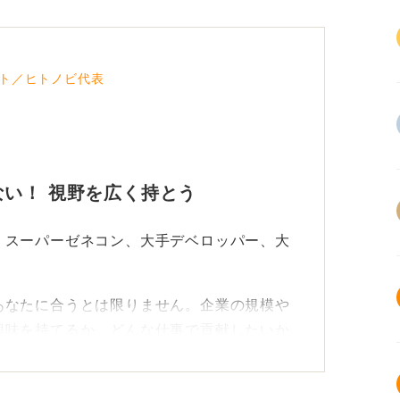
ト／ヒトノビ代表
い！ 視野を広く持とう
、スーパーゼネコン、大手デベロッパー、大
あなたに合うとは限りません。企業の規模や
興味を持てるか、どんな仕事で貢献したいか
や働き方が自分に合っているかをみること