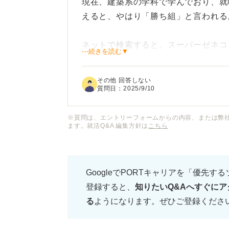
現在、建築系の学科で学んでおり、就
えると、やはり「勝ち組」と言われる
ネットで検索すると、スーパーゼネコ
⋯続きを読む▼
の名前をよく見かけます。
その他 回答しない
これらの業界の中でも、特に「勝ち組
質問日：
2025/9/10
ょうか？ 年収や待遇、やりがいなど
だきたいです。
※質問は、エントリーフォームからの内容、または弊
ます。就活Q&A 編集方針は
こちら
また、そのような企業に入るためには
付けるべきか、アドバイスをお願いし
GoogleでPORTキャリアを「優先す
登録すると、
知りたいQ&Aへすぐにア
る
ようになります。ぜひご登録くださ