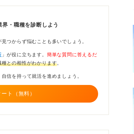
ます。
極めることが必須
業界・職種を診断しよう
やダムといった社会インフラ、大手デベロッ
が見つからず悩むことも多いでしょう。
ーは個人の住まい作りと、それぞれ事業内容
断
」が役に立ちます。
簡単な質問に答えるだ
職種との相性がわかります
。
長時間労働の可能性も否定できません。
、自信を持って就活を進めましょう。
アルな情報を集め、自分との相性を見極めま
タート（無料）