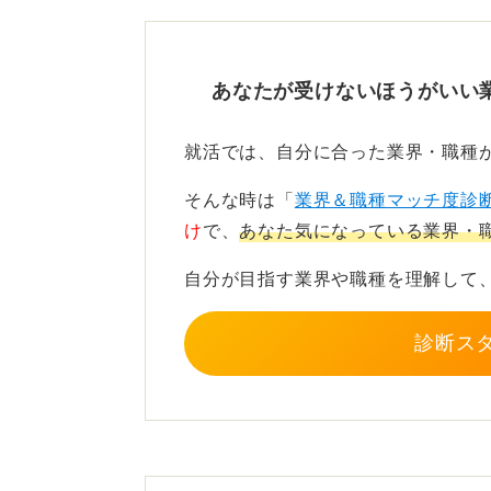
が、後悔しない企業選びにつながり
仕事内容を理解して相性を見
あなたが受けないほうがいい
たとえば、スーパーゼネコンは空港
就活では、自分に合った業界・職種
パーは街づくり、大手ハウスメーカ
そんな時は「
業界＆職種マッチ度診
が大きく異なります。
け
で、
あなた気になっている業界・
仕事のスケールが大きい分、転勤や
自分が目指す業界や職種を理解して
OB・OG訪問などを通じて仕事のリ
しょう。
診断ス
0