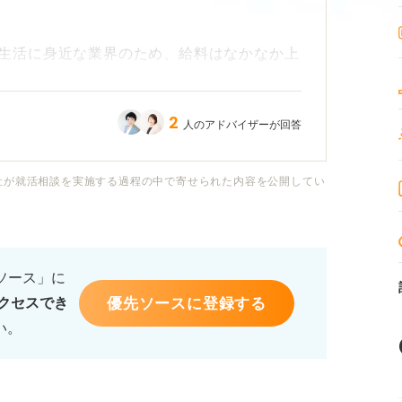
生活に身近な業界のため、給料はなかなか上
不安に感じています。
2
人のアドバイザーが回答
か？ また、飲食業界のなかで年収が高い企
どに多いのでしょうか？
社が就活相談を実施する過程の中で寄せられた内容を公開してい
に着目すべきポイントがあれば教えてくださ
るソース」に
優先ソースに登録する
クセスでき
い。