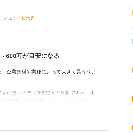
ト／ヒトノビ代表
～600万が目安になる
め、企業規模や業種によって大きく異なりま
あれば平均年収は600万円前後ですが、中
〜500万円、店舗勤務が中心となる小売業や
安となります。
の分野で働くかによって差が出ることを理解