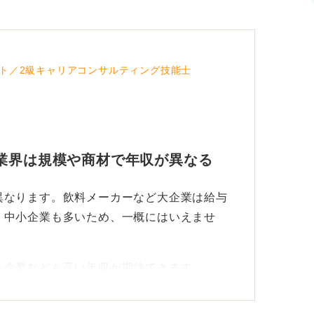
ト／2級キャリアコンサルティング技能士
業界は規模や商材で年収が異なる
異なります。飲料メーカーなど大企業は給与
、中小企業も多いため、一概にはいえませ
る企業なども高い年収が期待できます。
品業界への思いを見つめよう