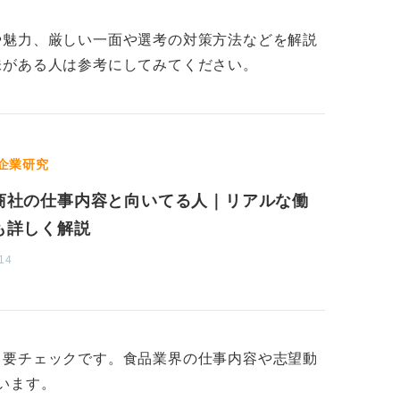
ば、食品業界にこだわらず、ほかの業界も視
や魅力、厳しい一面や選考の対策方法などを解説
味がある人は参考にしてみてください。
の企業の商品への強い愛着があるならば、そ
です。
企業研究
商社の仕事内容と向いてる人｜リアルな働
も詳しく解説
14
も要チェックです。食品業界の仕事内容や志望動
います。