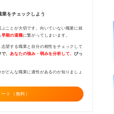
して企業選びをしよう
職業をチェックしよう
いる企業などもありますが、給与だけでな
選ぶことが大切です。向いていない職業に就
ども含めて総合的に判断することが大切で
ら
早期の退職
に繋がってしまいます。
以外の待遇が良いことも多いです。
、志望する職業と自分の相性をチェックして
ながら、納得のいく企業を選びましょう。
けで、
あなたの強み・弱みを分析して、
ぴっ
分がどんな職業に適性があるのか知りましょ
タート（無料）