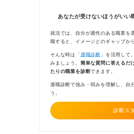
給与以外にも労働条件を確認
あなたが受けないほうがいい
年収が高めの業種や、海外展開して
就活では、自分が適性のある職業を
く、福利厚生や休日数、住宅手当な
職すると、イメージとのギャップか
す。ブランド力のある企業は、給与
そんな時は「
適職診断
」を活用して
自身のやりがいや興味とすり合わせ
みましょう。
簡単な質問に答えるだ
たりの職業を診断
できます。
0
適職診断で強み・弱みを理解し、自
う。
診断ス