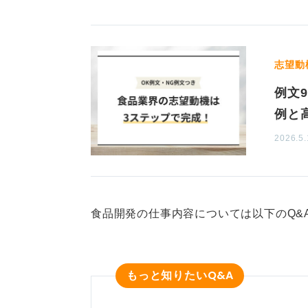
志望動
例文
例と
2026.5.
食品開発の仕事内容については以下のQ&
Q&A
もっと知りたい