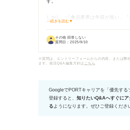
す。
しかし、「食品業界は年収が低い」「
⋯続きを読む▼
がらない」といった話を耳にし、正直
その他 回答しない
業界全体として年収は低いのでしょう
質問日：
2025/9/10
業があるとすれば、大手や有名企業な
※質問は、エントリーフォームからの内容、または弊
ます。就活Q&A 編集方針は
こちら
年収や待遇面について、企業選びの際
い。
GoogleでPORTキャリアを「優先す
登録すると、
知りたいQ&Aへすぐにア
る
ようになります。ぜひご登録くださ