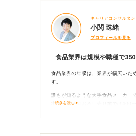
キャリアコンサルタン
小関 珠緒
プロフィールを見る
食品業界は規模や職種で350
食品業界の年収は、業界が幅広いた
す。
誰もが知るような大手食品メーカーで
⋯続きを読む▼
小メーカーやおろし売り業では400
外食業では350〜450万円程度が目
一概に年収が低いわけではなく、ど
しておきましょう。