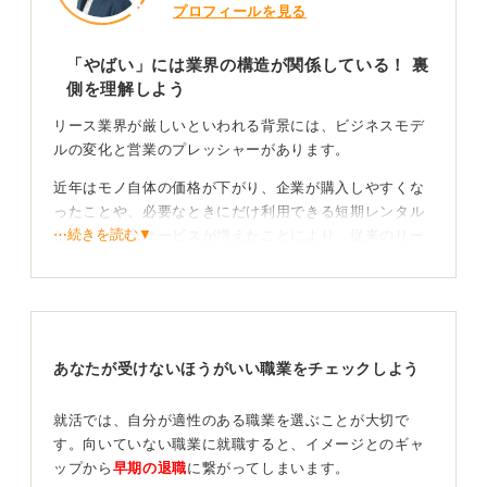
プロフィールを見る
「やばい」には業界の構造が関係している！ 裏
側を理解しよう
リース業界が厳しいといわれる背景には、ビジネスモデ
ルの変化と営業のプレッシャーがあります。
近年はモノ自体の価格が下がり、企業が購入しやすくな
ったことや、必要なときにだけ利用できる短期レンタル
⋯続きを読む▼
といった競合サービスが増えたことにより、従来のリー
ス事業の収益性が低下傾向にあるのです。
顧客は法人が中心となり、決まれば金額は大きいもの
の、一件取るのが大変です。顧客獲得競争は非常に激し
く、競合他社とのコンペになることも少なくありませ
あなたが受けないほうがいい職業をチェックしよう
ん。
厳しい一面もあるが専門性を磨けば活躍できる業界
就活では、自分が適性のある職業を選ぶことが大切で
でもある
す。向いていない職業に就職すると、イメージとのギャ
ップから
早期の退職
に繋がってしまいます。