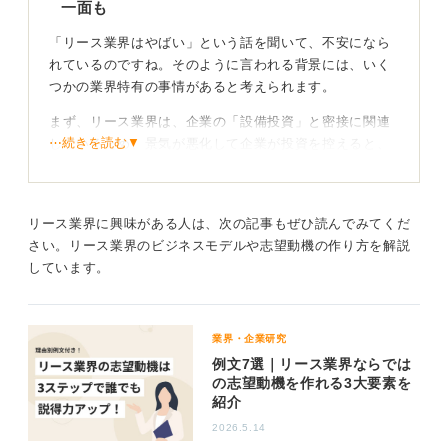
一面も
「リース業界はやばい」という話を聞いて、不安になら
れているのですね。そのように言われる背景には、いく
つかの業界特有の事情があると考えられます。
まず、リース業界は、企業の「設備投資」と密接に関連
⋯続きを読む▼
しているため、景気が悪化して企業が投資を控えると、
リースの取り扱いが減少しやすいという、経済情勢に左
右されやすい側面があるのです。
また、扱っているリース物件（商品）そのものでは他社
リース業界に興味がある人は、次の記事もぜひ読んでみてくだ
と差別化を図るのが難しく、最終的には営業担当者の人
さい。リース業界のビジネスモデルや志望動機の作り方を解説
間力や提案力といった「人」の力で勝負しなければなら
しています。
ない厳しさがあります。これが「やばい」と言われる大
変さの一因かもしれません。
業界・企業研究
コンサル能力を磨くことができるため成長の機会は
例文7選｜リース業界ならでは
多い業界である
の志望動機を作れる3大要素を
紹介
しかし、この業界には大きなやりがいと将来性もありま
2026.5.14
す。