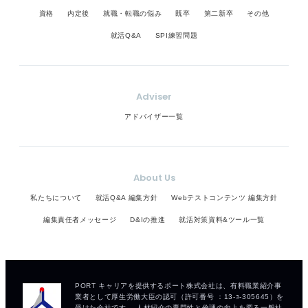
資格
内定後
就職・転職の悩み
既卒
第二新卒
その他
就活Q&A
SPI練習問題
Adviser
アドバイザー一覧
About Us
私たちについて
就活Q&A 編集方針
Webテストコンテンツ 編集方針
編集責任者メッセージ
D&Iの推進
就活対策資料&ツール一覧