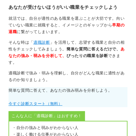
あなたが受けないほうがいい職業をチェックしよう
就活では、自分が適性のある職業を選ぶことが大切です。向い
ていない職業に就職すると、イメージとのギャップから
早期の
退職
に繋がってしまいます。
そんな時は「
適職診断
」を活用して、志望する職業と自分の相
性をチェックしてみましょう。
簡単な質問に答えるだけで、
あ
なたの強み・弱みを分析して、
ぴったりの職業を診断
できま
す。
適職診断で強み・弱みを理解し、自分がどんな職業に適性があ
るのか知りましょう。
簡単な質問に答えて、あなたの強み弱みを分析しよう。
今すぐ診断スタート（無料）
こんな人に「適職診断」はおすすめ！
・自分の強みと弱みがわからない人
・楽しく働ける仕事がわからない人