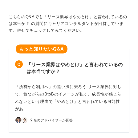
単にモノを貸すだけでなく、顧客の資金繰りや経営課題
こちらのQ&Aでも「リース業界はやめとけ」と言われているの
全体を把握し、コンサルティング的な視点で最適な提案
は本当か？ の質問にキャリアコンサルタントが回答していま
をおこなう高度なスキルが身に付くでしょう。また、物
す。併せてチェックしてみてください。
件の提供元（サプライヤー）と顧客との間に立って調整
をおこなうため、交渉力も磨かれます。
Q&A
もっと知りたい
節税対策の一環としても利用される仕組みであり、業界
のニーズが簡単になくなることはないでしょう。ただ
し、差別化が難しい業界であるがゆえに企業の体力勝負
「リース業界はやめとけ」と言われているの
になりやすく、業界再編（合併など）が起こりやすいの
は本当ですか？
も事実です。
リースという金融知識に加え、経営的な視点も養える、
「所有から利用へ」の追い風に乗ろう リース業界に対し
チャレンジングな業界だととらえると良いでしょう。
て、昔ながらのBtoBのイメージが強く、成長性が感じら
れないという理由で「やめとけ」と言われている可能性
0
があ…
2
名のアドバイザーが回答