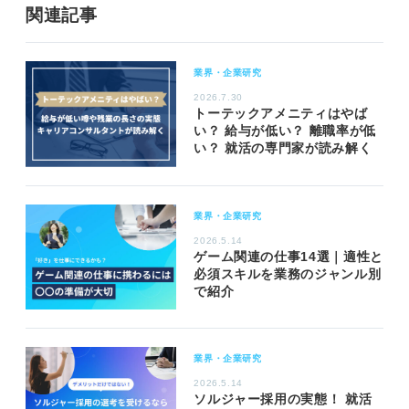
関連記事
業界・企業研究
2026.7.30
トーテックアメニティはやば
い？ 給与が低い？ 離職率が低
い？ 就活の専門家が読み解く
業界・企業研究
2026.5.14
ゲーム関連の仕事14選｜適性と
必須スキルを業務のジャンル別
で紹介
業界・企業研究
2026.5.14
ソルジャー採用の実態！ 就活