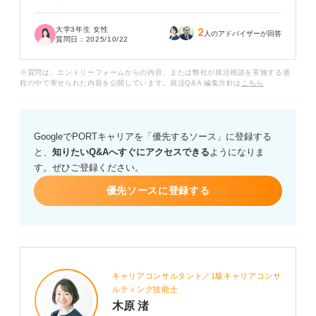
この「やばい」とは、将来性がない、営業が大変などと
大学3年生 女性
2
いったことからきているのでしょうか？ ネットにはさま
人のアドバイザーが回答
質問日：
2025/10/22
ざまな意見があって何が本当なのかわかりません。
※質問は、エントリーフォームからの内容、または弊社が就活相談を実施する過
なぜ「やばい」と言われるのか、その理由や実態につい
程の中で寄せられた内容を公開しています。就活Q&A 編集方針は
こちら
て詳しく教えていただきたいです。リース業界の仕事内
容や、働くうえでの大変な点、今後の展望について、専
門的な視点からアドバイスをお願いいたします。
GoogleでPORTキャリアを「優先するソース」に登録する
と、
知りたいQ&Aへすぐにアクセスできる
ようになりま
す。ぜひご登録ください。
優先ソースに登録する
キャリアコンサルタント／1級キャリアコンサ
ルティング技能士
木原 渚