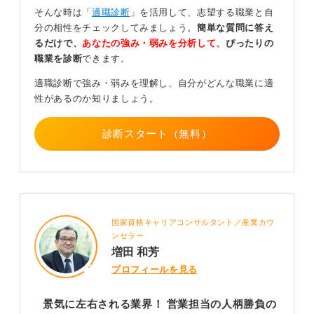
また、厳しい数字のノルマや、常に新規顧客を開拓し続
そんな時は「
適職診断
」を活用して、志望する職業と自
けなければならないプレッシャーが常に大きいことも厳
分の相性をチェックしてみましょう。
簡単な質問に答え
しいといわれる理由の一つです。この厳しさから離職率
るだけで、
あなたの強み・弱みを分析して、
ぴったりの
が高くなる企業も存在し、それが「やばい」といわれる
職業を診断
できます。
理由でしょう。
適職診断で強み・弱みを理解し、自分がどんな職業に適
この業界で活躍するためには、明確な志望動機に加え、
性があるのか知りましょう。
簿記2級のような財務知識や、法人顧客と長期的な信頼関
係を築く対人能力が不可欠です。これらのスキルを磨け
診断スタート（無料）
ば、十分に活躍の道は開けるでしょう。
0
国家資格キャリアコンサルタント／産業カウ
ンセラー
増田 和芳
プロフィールを見る
景気に左右される業界！ 営業担当の人柄勝負の