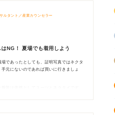
サルタント／産業カウンセラー
はNG！ 夏場でも着用しよう
職場であったとしても、証明写真ではネクタ
。手元にないのであれば買いに行きましょ
な服装は依然としてスーツとネクタイです。
ていない人が多いですが、季節に合わせてそ
め、写真にはネクタイをした状態で映るほう