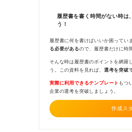
ネクタイはマナーを表す！ 
履歴書を書く時間がない時は
う！
きちんとネクタイを締めることで、
あるという印象を残すことができま
履歴書に何を書けばいいか困ってい
もあるので注意しましょう。
る必要がある
ので、履歴書だけに時
ビジネスカジュアルでやっていると
そんな時は履歴書のポイントを網羅
と思うので、ネクタイは着用してお
う。この資料を見れば、
選考を突破
んに聞いてみるのも良いです。
実際に利用できるテンプレート
もつ
企業の選考を突破しましょう。
0
作成ス