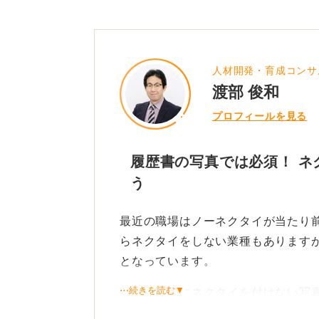
人材開発・育成コンサ
渡部 俊和
プロフィールを見る
履歴書の写真では必須！ ネ
う
最近の職場はノーネクタイが当たり
らネクタイをしない業種もあります
となっています。
⋯続きを読む▼
ただ、実際にネクタイを付けない写
当者によっては気にしない人もいる