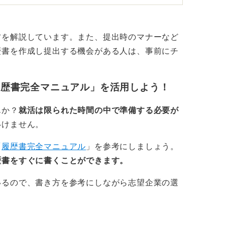
では、襟付きの服でなければならない、とい
どうしてもネクタイなしで履歴書を出すとす
方を解説しています。また、提出時のマナーなど
の着用は最低限必要ではないかと思います。
歴書を作成し提出する機会がある人は、事前にチ
え方によることも押さえておきましょう。
履歴書完全マニュアル」を活用しよう！
から失礼と思われない選択をしよう
んか？
就活は限られた時間の中で準備する必要が
どう考えるかわからない、というのが結論な
いけません。
選択するかの問題なのです。
「
履歴書完全マニュアル
」を参考にしましょう。
の写真で」というのは、あなたの応募する会
歴書をすぐに書くことができます。
どういう人なのかがわからない以上、最もリ
いるので、書き方を参考にしながら志望企業の選
って、正解を提示しているわけではありませ
写真を履歴書に貼ってくるなんて、この応募