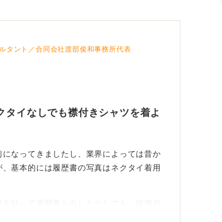
ルタント／合同会社渡部俊和事務所代表
クタイなしでも襟付きシャツを着よ
前になってきましたし、業界によっては昔か
が、基本的には履歴書の写真はネクタイ着用
真を貼って履歴書を出したとしても、採用担
でしょう。