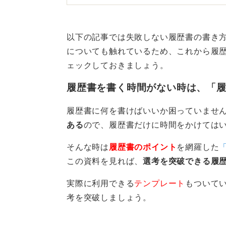
高級レストランなどのドレスコード
うのが歴史的にあります。同様に、
以下の記事では失敗しない履歴書の書き
れば、せめて襟付きのドレスシャツ
についても触れているため、これから履
ェックしておきましょう。
とはいえ、これも会社や担当者の考
履歴書を書く時間がない時は、「
ネクタイ着用が無難！ 企業
履歴書に何を書けばいいか困っていませ
この場合、応募する会社や担当者が
ある
ので、履歴書だけに時間をかけては
ので、あとはあなたがどのリスクを
そんな時は
履歴書のポイント
を網羅した
私たち外部専門家が「ネクタイ付き
この資料を見れば、
選考を突破できる履
社がどういう会社なのか、担当者が
実際に利用できる
テンプレート
もついて
スクの低い提案をすべきだからであ
考を突破しましょう。
ん。
担当者によっては「ネクタイなしの