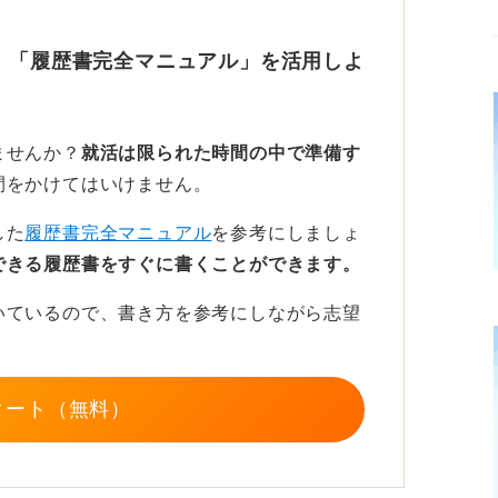
どのような会社でも着用しておこう
、「履歴書完全マニュアル」を活用しよ
マナーをわきまえた、しっかりとした人物で
す。着こなし次第ではだらしなく見えること
ませんか？
就活は限られた時間の中で準備す
間をかけてはいけません。
いう会社であっても、写真を使うことは多い
した
履歴書完全マニュアル
を参考にしましょ
きましょう。わからない場合は、紳士服屋さ
できる履歴書をすぐに書くことができます。
いているので、書き方を参考にしながら志望
タート（無料）