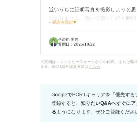
近いうちに証明写真を撮影しようと思
がありません。急いで買いに行く時間
⋯続きを読む▼
を撮っても良いのか迷っています。
その他 男性
転職活動の履歴書写真で、ネクタイは
質問日：
2025/10/22
もOKな場合、どのような服装がふさ
※質問は、エントリーフォームからの内容、または弊
ます。就活Q&A 編集方針は
こちら
また、ネクタイをしないことで採用担
か、不安です。何かアドバイスをお願
GoogleでPORTキャリアを「優先す
登録すると、
知りたいQ&Aへすぐにア
る
ようになります。ぜひご登録くださ