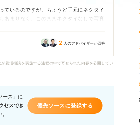
っているのですが、ちょうど手元にネクタイ
もあまりなく、このままネクタイなしで写真
2
人のアドバイザーが回答
必須なのでしょうか？ もしネクタイなしで
わしいか教えていただきたいです。
社が就活相談を実施する過程の中で寄せられた内容を公開してい
当者にマイナスな印象を残してしまわない
いいたします。
るソース」に
優先ソースに登録する
クセスでき
い。