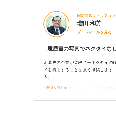
国家資格キャリアコン
増田 和芳
プロフィールを見る
履歴書の写真でネクタイなし
応募先の企業が普段ノーネクタイの
イを着用することを強く推奨します
う。
⋯続きを読む▼
本来、ビジネスシーンにおける正式
夏場だとクールビズでネクタイをし
のようにしているだけです。そのた
が良いと思います。