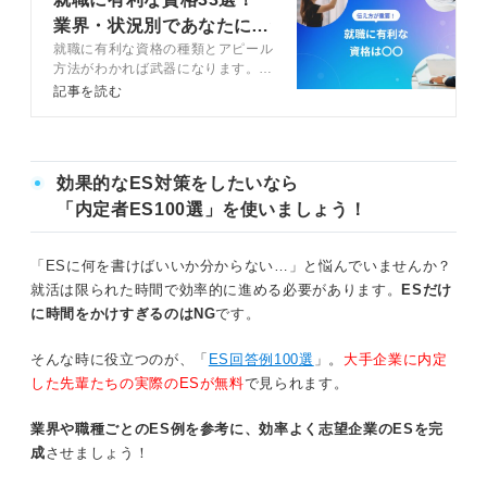
業界・状況別であなたに合
就職に有利な資格の種類とアピール
った資格を解説
方法がわかれば武器になります。就
職で有利な資格一覧や効果的にアピ
記事を読む
ールする方法をキャリアコンサルタ
ントが解説します。履歴書やESに
記載する際の注意点も併せて紹介す
るので参考にしてください。
効果的なES対策をしたいなら
「内定者ES100選」を使いましょう！
「ESに何を書けばいいか分からない…」と悩んでいませんか？
就活は限られた時間で効率的に進める必要があります。
ESだけ
に時間をかけすぎるのはNG
です。
そんな時に役立つのが、「
ES回答例100選
」。
大手企業に内定
した先輩たちの実際のESが無料
で見られます。
業界や職種ごとのES例を参考に、効率よく志望企業のESを完
成
させましょう！