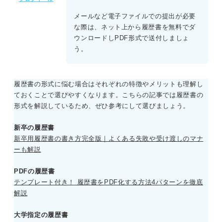
メール：件名や内容の抜け漏れに注意する
メールなど電子ファイルでの提出が必要
手渡し：志望先の忙しい時間を避ける
な際は、ネット上から履歴書を無料でダ
ウンロードしPDF形式で送付しましょ
う。
書類選考突破後も油断は禁物！ 美容師の面接で意識すべ
きポイント
ヘアスタイルは清潔感とトレンドを意識する
履歴書の形式に悩む場合はそれぞれの特徴やメリットも理解し
ておくことで選びやすくなります。こちらの記事では履歴書の
メイクやネイルはナチュラルな印象にする
形式を解説しているため、ぜひ参考にして選びましょう。
私服指定ならサロンの雰囲気に合わせるのがおすすめ
新卒の履歴書
新卒用履歴書の書き方完全版｜よくある失敗や受け渡しのマナ
ーも解説
美容師の夢をかなえよう！ 就活のプロによる履歴書のよ
くある質問
PDFの履歴書
テンプレート付き！ 履歴書をPDF化する方法4パターンを徹底
美容師の履歴書の作成方法をマスターして書類選考突破を
解説
目指そう
大学指定の履歴書