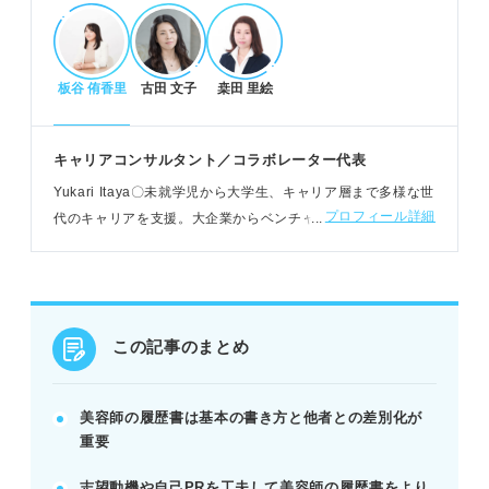
採用担当者を惹きつける志望動機・自己PRのコ
板谷 侑香里
古田 文子
桒田 里絵
ツ
企業・業界研究で志望先の特徴や客層を深く理解す
る。
キャリアコンサルタント／コラボレーター代表
志望先の求める人物像に合わせたエピソードを用意
Yukari Itaya〇未就学児から大学生、キャリア層まで多様な世
する。
プロフィール詳細
代のキャリアを支援。大企業からベンチャー、起業・副業な
美容師を目指す明確な理由と将来の展望を具体的に
ど、幅広いキャリアに対応。ユニークな生き方も提案するパ
示す。
ーソナルコーチとして活躍
例：学内コンテスト入賞や顧客満足度達成など、数
字で実績を示す。
この記事のまとめ
履歴書写真・提出・面接で差をつける注意点
証明写真はリクルートスーツで清潔感を重視し、3
美容師の履歴書は基本の書き方と他者との差別化が
ヶ月以内にする。
重要
提出方法は郵送なら送付状、メールなら件名・内容
志望動機や自己PRを工夫して美容師の履歴書をより
に注意する。