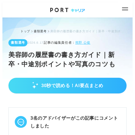
トップ
書類選考
美容師の履歴書の書き方ガイド｜新卒・中途別ポイントや写真のコツも
書類選考
記事の編集責任者：
熊野 公俊
2026.6.17
美容師の履歴書の書き方ガイド｜新
卒・中途別ポイントや写真のコツも
30秒で読める！AI要点まとめ
美容師履歴書の基本と差別化のポイント
おしゃれさよりビジネスマナーと差別化を意識す
る。
新卒は職歴短くアピール部分が多い形式を選ぶ。
3名のアドバイザーがこの記事にコメント
基本情報は誤りがないか念入りに確認する。
しました
POINT：美容師でも履歴書は基本が重要。正式名称
記載などマナーを守る。