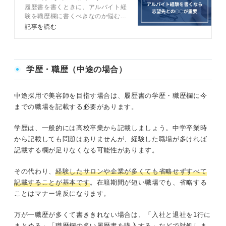
履歴書を書くときに、アルバイト経
ースと例も紹介
験を職歴欄に書くべきなのか悩む人
もいるのではないでしょうか。この
記事を読む
記事では、履歴書の職歴欄にアルバ
イト経験を書く判断基準や注意点
を、キャリアコンサルタントと一緒
に解説します。自信を持って提出で
学歴・職歴（中途の場合）
きる履歴書を作成して、就職活動を
有利に進めましょう。
中途採用で美容師を目指す場合は、履歴書の学歴・職歴欄に今
までの職場を記載する必要があります。
学歴は、一般的には高校卒業から記載しましょう。中学卒業時
から記載しても問題はありませんが、経験した職場が多ければ
記載する欄が足りなくなる可能性があります。
その代わり、
経験したサロンや企業が多くても省略せずすべて
記載することが基本です
。在籍期間が短い職場でも、省略する
ことはマナー違反になります。
万が一職歴が多くて書ききれない場合は、「入社と退社を1行に
まとめる」「職歴欄の多い履歴書を購入する」などで対処しま