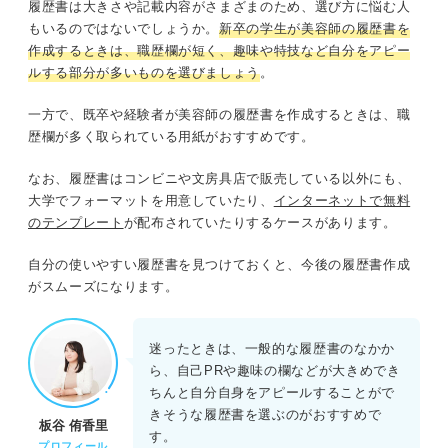
履歴書は大きさや記載内容がさまざまのため、選び方に悩む人
もいるのではないでしょうか。
新卒の学生が美容師の履歴書を
基本はリクルートスーツが無難
作成するときは、職歴欄が短く、趣味や特技など自分をアピー
ルする部分が多いものを選びましょう
。
写真は撮影後3カ月以内かつ今の雰囲気に近いものを用意する
一方で、既卒や経験者が美容師の履歴書を作成するときは、職
おしゃれに見せたくても派手なメイクは控える
歴欄が多く取られている用紙がおすすめです。
ヘアスタイルは奇抜さより清潔感を意識する
なお、履歴書はコンビニや文房具店で販売している以外にも、
大学でフォーマットを用意していたり、
インターネットで無料
応募先に指示されたら全身写真も用意する
のテンプレート
が配布されていたりするケースがあります。
自分の使いやすい履歴書を見つけておくと、今後の履歴書作成
就活のプロが解説！ 美容師の履歴書で採用担当者を惹き
がスムーズになります。
つけるコツ
細かい点も評価の対象！ 美容師の履歴書を提出方法と注
迷ったときは、一般的な履歴書のなかか
意点
ら、自己PRや趣味の欄などが大きめでき
ちんと自分自身をアピールすることがで
郵送：送付状を添える
きそうな履歴書を選ぶのがおすすめで
板谷 侑香里
す。
プロフィール