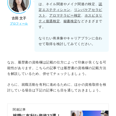
は、ネイル関連やメイク関連の検定、
認
定エステティシャン
、
リンパケアセラピ
スト
、
アロマテラピー検定
、
ホスピタリ
古田 文子
ティ接遇検定
、
秘書検定
などさまざまで
プロフィール
す。
なりたい将来像やキャリアプランに合わ
せて取得を検討してみてください。
なお、履歴書の資格欄は記載の仕方によって印象が良くなる可
能性があります。こちらの記事では履歴書の資格欄の記載方法
を解説しているため、併せてチェックしましょう。
さらに、就職活動を有利に進めるために、ほかの資格取得を検
討している場合は下記の記事にも目を通しておきましょう。
関連記事
就職に有利な資格33選！