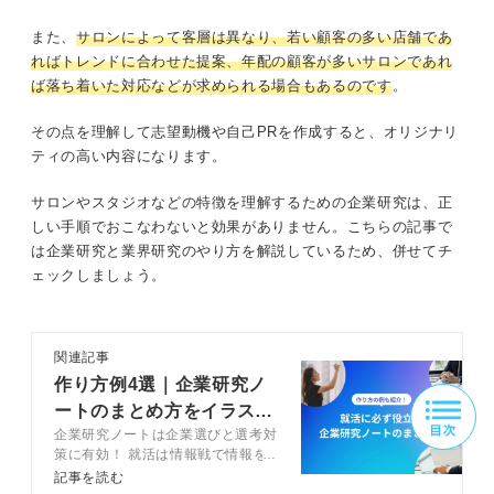
また、
サロンによって客層は異なり、若い顧客の多い店舗であ
ればトレンドに合わせた提案、年配の顧客が多いサロンであれ
ば落ち着いた対応などが求められる場合もあるのです
。
その点を理解して志望動機や自己PRを作成すると、オリジナリ
ティの高い内容になります。
サロンやスタジオなどの特徴を理解するための企業研究は、正
しい手順でおこなわないと効果がありません。こちらの記事で
は企業研究と業界研究のやり方を解説しているため、併せてチ
ェックしましょう。
関連記事
作り方例4選｜企業研究ノ
ートのまとめ方をイラスト
企業研究ノートは企業選びと選考対
付きで解説！
策に有効！ 就活は情報戦で情報を
収集するだけでなく、いかに活かせ
記事を読む
るかが重要です。記事では企業研究