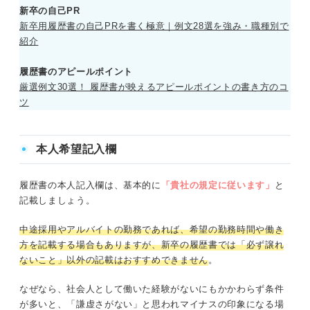
新卒の自己PR
新卒用履歴書の自己PRを書く極意｜例文28選を強み・職種別で
紹介
履歴書のアピールポイント
厳選例文30選！ 履歴書が映えるアピールポイントの書き方のコ
ツ
本人希望記入欄
履歴書の本人記入欄は、基本的に
「貴社の規定に従います」
と
記載しましょう。
中途採用やアルバイトの勤務であれば、希望の勤務時間や働き
方を記載する場合もありますが、新卒の履歴書では「必ず譲れ
ないこと」以外の記載はおすすめできません
。
なぜなら、社会人として働いた経験がないにもかかわらず条件
が多いと、「謙虚さがない」と思われマイナスの印象になる場