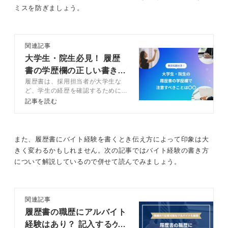
有利に進めましょう。
ミスを防ぎましょう。
関連記事
大学生・院生必見！ 履歴
書の学歴欄の正しい書き方
履歴書は、採用担当者が大学生な
とは？
ど、学生の経歴を確認するために提
出を求めます。しかし、経歴の確認
記事を読む
だけでなく、書き方やマナーも評価
の対象となっていることを忘れては
いけません。この記事では、履歴書
の書き方についてキャリアコンサル
また、履歴書にバイト経験を書くとき伝え方によって印象は大
タントが現場目線で解説します。
きく変わるかもしれません。次の記事ではバイト経験の書き方
について解説しているので併せて読んでみましょう。
関連記事
履歴書の職歴にアルバイト
経験はあり？ 記入するケ