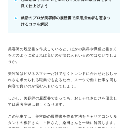
良く仕上げよう
面接時のヘアメイクは清潔感とトレンドを両立させ
ナチュラルに。
就活のプロが美容師の履歴書で採用担当者を惹きつ
POINT：履歴書提出時もビジネスマナーを意識し、
けるコツを解説
忙しい時間帯を避ける。
記事の該当箇所を見る
美容師の履歴書を作成していると、ほかの業界や職種と書き方
美容師の履歴書はおしゃれさよりも基本と差別
をどのように変えれば良いのか悩む人もいるのではないでしょ
化を意識しよう
うか。
まずは確認！ 美容師の就活に適した履歴書の
形式
美容師はビジネスマナーだけでなくトレンドに合わせたおしゃ
ここは美容師も同じ！ 履歴書作成の基本ポイ
れさを求められる職業でもあるため、スーツで働く仕事を同じ
ント
内容で良いのか悩む人もいるでしょう。
差別化するには？ 美容師の履歴書の志望動
機・自己PRを書くコツ
しかし、美容師の履歴書であっても、おしゃれさだけを優先し
ては選考突破は難しくなります。
※AIの特性上、間違いが含まれている場合があります。記事本文
この記事では、美容師の履歴書を作る方法をキャリアコンサル
と併せてご確認ください。
タントの板谷さん、古田さん、桑田さんと一緒に解説します。