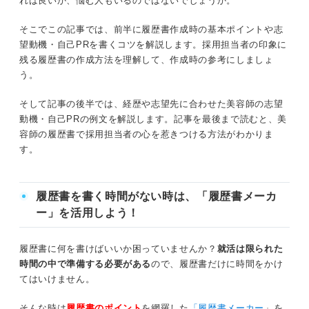
れば良いか、悩む人もいるのではないでしょうか。
美容師もビジネスマナーが優先！ 履歴書の証明写
本人希望記入欄
真の注意点
そこでこの記事では、前半に履歴書作成時の基本ポイントや志
基本はリクルートスーツが無難
望動機・自己PRを書くコツを解説します。採用担当者の印象に
差別化するには？ 美容師の履歴書の志望動機・自己PRを
残る履歴書の作成方法を理解して、作成時の参考にしましょ
書くコツ
写真は撮影後3カ月以内かつ今の雰囲気に近
う。
いものを用意する
企業研究・業界研究を重ねて志望先の特徴や客層を理解する
そして記事の後半では、経歴や志望先に合わせた美容師の志望
おしゃれに見せたくても派手なメイクは控
動機・自己PRの例文を解説します。記事を最後まで読むと、美
志望先の求める人物像を研究する
える
容師の履歴書で採用担当者の心を惹きつける方法がわかりま
す。
ヘアスタイルは奇抜さより清潔感を意識す
美容師を目指す理由を明確に記載する
る
一人前のスタイリストを見すえた展望まで記載する
応募先に指示されたら全身写真も用意する
履歴書を書く時間がない時は、「履歴書メーカ
ー」を活用しよう！
手書きでは丁寧さを重視し読みやすいカルテが書けることを伝
える
就活のプロが解説！ 美容師の履歴書で採用担当者
を惹きつけるコツ
履歴書に何を書けばいいか困っていませんか？
就活は限られた
時間の中で準備する必要がある
ので、履歴書だけに時間をかけ
経歴別！ 美容師の履歴書の志望動機・自己PR例文4選
細かい点も評価の対象！ 美容師の履歴書を提出方
てはいけません。
法と注意点
例文①新卒の場合
そんな時は
履歴書のポイント
を網羅した
「
履歴書メーカー
」を