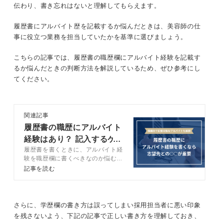
伝わり、書き忘れはないと理解してもらえます。
履歴書にアルバイト歴を記載するか悩んだときは、美容師の仕
事に役立つ業務を担当していたかを基準に選びましょう。
こちらの記事では、履歴書の職歴欄にアルバイト経験を記載す
るか悩んだときの判断方法を解説しているため、ぜひ参考にし
てください。
関連記事
履歴書の職歴にアルバイト
経験はあり？ 記入するケ
履歴書を書くときに、アルバイト経
ースと例も紹介
験を職歴欄に書くべきなのか悩む人
もいるのではないでしょうか。この
記事を読む
記事では、履歴書の職歴欄にアルバ
イト経験を書く判断基準や注意点
を、キャリアコンサルタントと一緒
に解説します。自信を持って提出で
さらに、学歴欄の書き方は誤ってしまい採用担当者に悪い印象
きる履歴書を作成して、就職活動を
を残さないよう、下記の記事で正しい書き方を理解しておき、