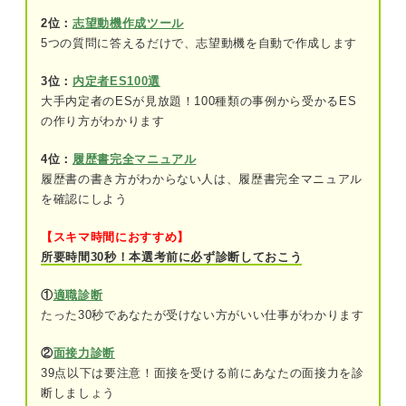
志望動機・自己PR
2位：
志望動機作成ツール
5つの質問に答えるだけで、志望動機を自動で作成します
本人希望記入欄
3位：
内定者ES100選
差別化するには？ 美容師の履歴書の志望動機・自
大手内定者のESが見放題！100種類の事例から受かるES
己PRを書くコツ
の作り方がわかります
企業研究・業界研究を重ねて志望先の特徴
4位：
履歴書完全マニュアル
や客層を理解する
履歴書の書き方がわからない人は、履歴書完全マニュアル
志望先の求める人物像を研究する
を確認にしよう
美容師を目指す理由を明確に記載する
【スキマ時間におすすめ】
所要時間30秒！本選考前に必ず診断しておこう
一人前のスタイリストを見すえた展望まで
記載する
①
適職診断
たった30秒であなたが受けない方がいい仕事がわかります
手書きでは丁寧さを重視し読みやすいカル
テが書けることを伝える
②
面接力診断
39点以下は要注意！面接を受ける前にあなたの面接力を診
経歴別！ 美容師の履歴書の志望動機・自己PR例文
断しましょう