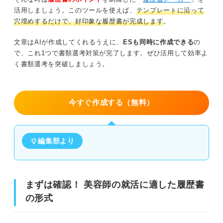
郵送：送付状を添える
活用しましょう。このツールを使えば、
テンプレートに沿って
例文②経験者の場合
メール：件名や内容の抜け漏れに注意する
穴埋めするだけで、好印象な履歴書が完成します
。
例文③ブランクがある経験者の場合
手渡し：志望先の忙しい時間を避ける
文章はAIが作成してくれるうえに、
ESも同時に作成できる
の
で、これ1つで書類選考対策が完了します。ぜひ活用して効率よ
例文④異業種から転職する場合
く書類選考を突破しましょう。
書類選考突破後も油断は禁物！ 美容師の面接で意
識すべきポイント
志望先ごとに変えよう！ 美容師の履歴書の志望動機・自
ヘアスタイルは清潔感とトレンドを意識す
己PR例文4選
今すぐ作成する（無料）
る
例文①結婚式場を志望する場合
メイクやネイルはナチュラルな印象にする
例文②ヘアセットサロンを志望する場合
編集部より
私服指定ならサロンの雰囲気に合わせるの
がおすすめ
例文③ヘアメイクスタジオを志望する場合
美容師の夢をかなえよう！ 就活のプロによる履歴
例文④トータルビューティーサロンを志望する場合
まずは確認！ 美容師の就活に適した履歴書
書のよくある質問
の形式
美容師もビジネスマナーが優先！ 履歴書の証明写真の注
美容師の履歴書の作成方法をマスターして書類選考
意点
突破を目指そう