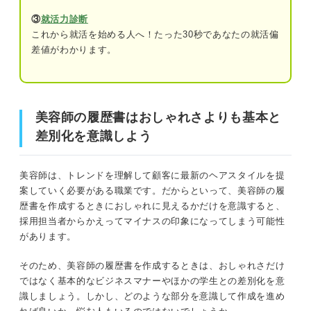
4選
③
就活力診断
例文①新卒の場合
これから就活を始める人へ！たった30秒であなたの就活偏
美容師の履歴書はおしゃれさよりも基本と差別化を意識し
差値がわかります。
例文②経験者の場合
よう
例文③ブランクがある経験者の場合
まずは確認！ 美容師の就活に適した履歴書の形式
例文④異業種から転職する場合
美容師の履歴書はおしゃれさよりも基本と
差別化を意識しよう
ここは美容師も同じ！ 履歴書作成の基本ポイント
志望先ごとに変えよう！ 美容師の履歴書の志望動
機・自己PR例文4選
基本情報
美容師は、トレンドを理解して顧客に最新のヘアスタイルを提
例文①結婚式場を志望する場合
案していく必要がある職業です。だからといって、美容師の履
学歴・職歴（新卒の場合）
歴書を作成するときにおしゃれに見えるかだけを意識すると、
例文②ヘアセットサロンを志望する場合
採用担当者からかえってマイナスの印象になってしまう可能性
学歴・職歴（中途の場合）
があります。
例文③ヘアメイクスタジオを志望する場合
免許・資格
例文④トータルビューティーサロンを志望
そのため、美容師の履歴書を作成するときは、おしゃれさだけ
する場合
ではなく基本的なビジネスマナーやほかの学生との差別化を意
志望動機・自己PR
識しましょう。しかし、どのような部分を意識して作成を進め