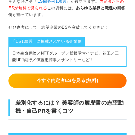
そんな時こそ「
ES回答例100選
」が役立ちます。
内定者たちの
ESが無料で見られる
この資料には、
あらゆる業界と職種の回答
例
が揃っています。
ぜひ参考にして、志望企業のESを突破してください！
「ES100選」に掲載されている企業例
日本生命保険／NTTグループ／博報堂マイナビ／花王／三
菱UFJ銀行／伊藤忠商事／サントリーなど！
今すぐ内定者ESを見る(無料)
差別化するには？ 美容師の履歴書の志望動
機・自己PRを書くコツ