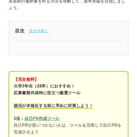
美容師の履歴書を作る方法を理解して、選考突破を目指しまし
ょう。
目次
美容師の履歴書はおしゃれさよりも基本と差別化を
意識しよう
まずは確認！ 美容師の就活に適した履歴書の形式
【完全無料】
ここは美容師も同じ！ 履歴書作成の基本ポイント
大学3年生（28卒）におすすめ！
基本情報
応募書類作成時に役立つ厳選ツール
学歴・職歴（新卒の場合）
就活が本格化する前に早めに対策しよう！
学歴・職歴（中途の場合）
1位：
自己PR作成ツール
自己PRが思いつかない人は、ツールを活用して自己PRを
免許・資格
完成させよう