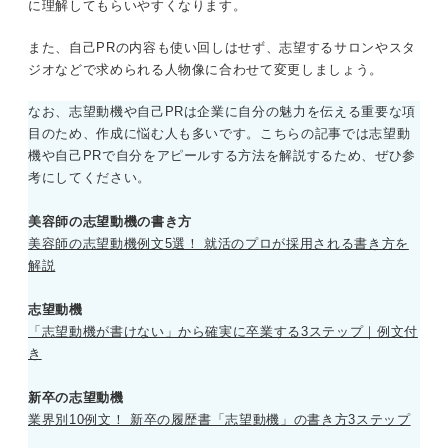
に理解してもらいやすくなります。
また、自己PRの内容も使い回しはせず、志望するサロンやスタ
ジオなどで求められる人物像に合わせて変更しましょう。
なお、志望動機や自己PRは企業に自分の魅力を伝える重要な項
目のため、作成に悩む人も多いです。こちらの記事では志望動
機や自己PRで自分をアピールする方法を解説するため、ぜひ参
考にしてください。
美容師の志望動機の書き方
美容師の志望動機例文5選！ 就活のプロが採用される書き方を
解説
志望動機
「志望動機が書けない」から確実に卒業する3ステップ｜例文付
き
新卒の志望動機
業界別10例文！ 新卒の履歴書「志望動機」の書き方3ステップ