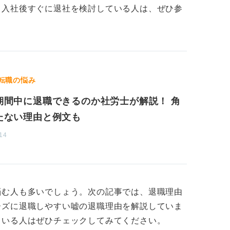
。入社後すぐに退社を検討している人は、ぜひ参
ぐ辞めるのでは」と懸念されるリスクもある
自己分析することが不可欠です。「仕事の内
など、何がミスマッチの原因だったのかを具
転職の悩み
であれば長く活躍できるか」を明確に説明で
期間中に退職できるのか社労士が解説！ 角
功につながります。
たない理由と例文も
14
悩む人も多いでしょう。次の記事では、退職理由
ーズに退職しやすい嘘の退職理由を解説していま
ている人はぜひチェックしてみてください。