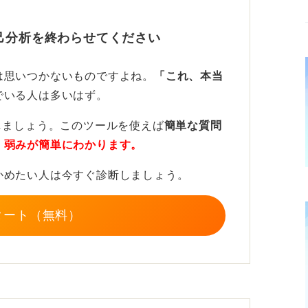
れている役割をすり合わせることや、今後3
己分析を終わらせてください
てること、そして社内異動の可能性を確認す
は思いつかないものですよね。
「これ、本当
でいる人は多いはず。
働ける条件のもと企業を選ぼう
しましょう。このツールを使えば
簡単な質問
職の理由を客観的に説明できるように準備し
・弱みが簡単にわかります。
、結論として環境を変える必要があると判断
かめたい人は今すぐ診断しましょう。
は改善できる」という流れで伝えられると、
タート（無料）
環境を見学や現場の社員との面談で十分に確
り、「長く働ける条件」を自分なりの優先軸
アがより安定します。