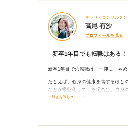
キャリアコンサルタン
高尾 有沙
プロフィールを見る
新卒1年目でも転職はある！
新卒1年目での転職は、一律に「や
たとえば、心身の健康を害するほど
などが常態化している場合は、自身
⋯続きを読む▼
を検討すべきです。
一方で、配属先の業務内容にギャッ
った理由であれば、すぐに転職を決
ります。