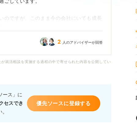
過ごしています。
いのですが、このまま今の会社にいても成長
最近では転職を考えています。
2
人のアドバイザーが回答
、経歴に傷がつくのではないか、また転職先
いかと考えるとなかなか行動に移せません。
社が就活相談を実施する過程の中で寄せられた内容を公開してい
リットについて教えていただけないでしょう
うな点に注意して転職活動をするべきなのか
ます。
るソース」に
優先ソースに登録する
クセスでき
い。