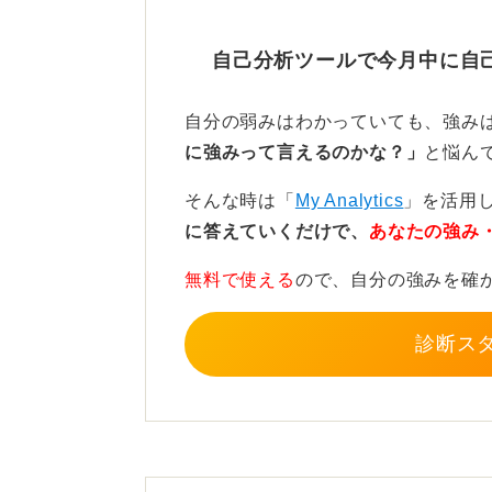
まずは上司と面談し、自身に期待さ
自己分析ツールで今月中に自
カ月の具体的な学習・支援計画を立
ることなどです。
自分の弱みはわかっていても、強み
に強みって言えるのかな？」
と悩ん
転職理由は前向きに！ 長く
そんな時は「
My Analytics
」を活用
もし転職を決意した場合は、早期離
に答えていくだけで、
あなたの強み
ましょう。「自身で試行錯誤したが
無料で使える
ので、自分の強みを確
した。この経験から〇〇を学び、次
前向きな印象になります。
診断ス
次の職場を探す際は、応募先の就業
認することが重要です。そして何よ
に据えて企業を選ぶと、次のキャリ