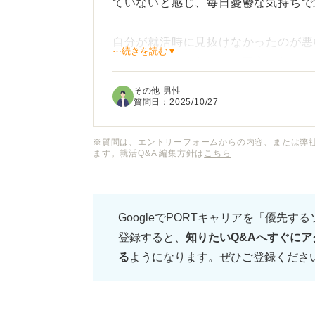
ていないと感じ、毎日憂鬱な気持ちで
自分が就活時に見抜けなかったのが悪
⋯続きを読む▼
できないのではないかと不安になり、
その他 男性
しかし、新卒1年目で転職することは
質問日：
2025/10/27
でもまた合わないと後悔するのではな
※質問は、エントリーフォームからの内容、または弊
ます。就活Q&A 編集方針は
こちら
転職1年目で転職するメリットやデメ
か？ また、転職するとして、どのよ
などもぜひアドバイスをお願いいたし
GoogleでPORTキャリアを「優先す
登録すると、
知りたいQ&Aへすぐにア
る
ようになります。ぜひご登録くださ