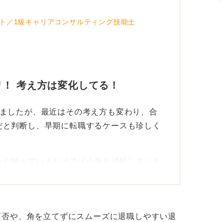
ト／1級キャリアコンサルティング技能士
！ 考え方は変化してる！
れましたが、最近はその考え方も変わり、合
だと判断し、早期に転職するケースも珍しく
ただ耐えているだけでは心身を消耗してしま
で、早期に決断するほうが合理的という考え
次への糧にしよう！
可否や、角を立てずにスムーズに退職しやすい退