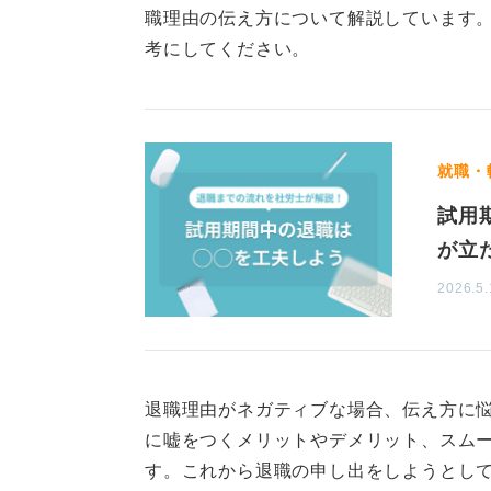
職理由の伝え方について解説しています
ただし、「忍耐力がない」「またす
考にしてください。
ため、なぜ合わなかったのかを深く
容」「人間関係」「会社の価値観」
体的に整理しましょう。
就職・
そのうえで、「次はどのような環境
試用
きるように準備することが、次の成
が立
2026.5.
0
退職理由がネガティブな場合、伝え方に
に嘘をつくメリットやデメリット、スム
す。これから退職の申し出をしようとし