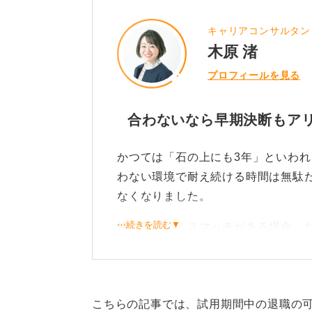
0
キャリアコンサルタン
木原 渚
プロフィールを見る
合わないなら早期決断もアリ
かつては「石の上にも3年」といわ
わない環境で耐え続ける時間は無駄
なくなりました。
⋯続きを読む▼
特に深刻なミスマッチがある場合、
います。若いうちは選択肢も広いの
方は十分に成り立ちます。
なぜダメだったかを分析し、
こちらの記事では、試用期間中の退職の