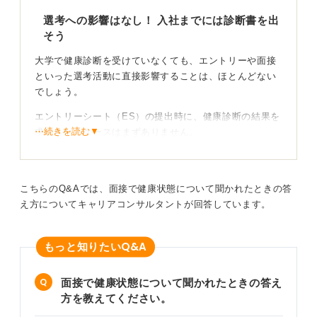
選考への影響はなし！ 入社までには診断書を出
そう
大学で健康診断を受けていなくても、エントリーや面接
といった選考活動に直接影響することは、ほとんどない
でしょう。
エントリーシート（ES）の提出時に、健康診断の結果を
⋯続きを読む▼
求められるケースはまずありません。
ただし、内定後から入社までの間に、企業から健康診断
書の提出を求められることがあります。これは、入社後
に健康上の問題なく業務を遂行できるかを確認するため
こちらのQ&Aでは、面接で健康状態について聞かれたときの答
です。
え方についてキャリアコンサルタントが回答しています。
特に、体力を使う仕事や、運転、製造、医療系といった
安全管理が重要な職種では、提出が必要になる場合があ
Q&A
もっと知りたい
ります。
面接で健康状態について聞かれたときの答え
必要に応じて準備！ 心配しすぎずに受診しよう
方を教えてください。