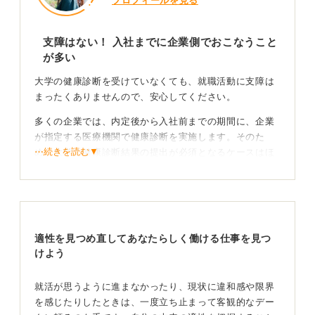
プロフィールを見る
支障はない！ 入社までに企業側でおこなうこと
が多い
大学の健康診断を受けていなくても、就職活動に支障は
まったくありませんので、安心してください。
多くの企業では、内定後から入社前までの期間に、企業
が指定する医療機関で健康診断を実施します。そのた
⋯続きを読む▼
め、大学の健康診断結果の提出が必須となるケースはほ
とんどありません。
もし、選考過程で健康診断結果の提出を求められた場合
は、一般的な健康診断（身長、体重、視力、血圧、血
液・尿検査、胸部X線撮影など）を実施している近隣の
適性を見つめ直してあなたらしく働ける仕事を見つ
医療機関で個人として受診し、その結果票を提出すれば
けよう
対応できます。
受診の時期に注意！ 個別の事情がある際は申告しよ
就活が思うように進まなかったり、現状に違和感や限界
う
を感じたりしたときは、一度立ち止まって客観的なデー