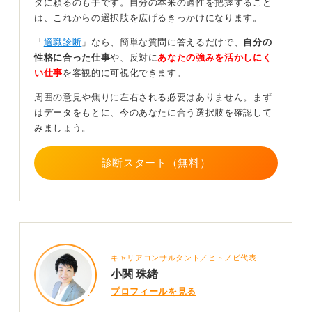
タに頼るのも手です。自分の本来の適性を把握すること
は、これからの選択肢を広げるきっかけになります。
企業によっては提出期限が短いこともあるため、その際
は早めに医療機関を予約することをおすすめします。も
「
適職診断
」なら、簡単な質問に答えるだけで、
自分の
し大学で再度の受診機会があれば、それを活用するのも
性格に合った仕事
や、反対に
あなたの強みを活かしにく
良いでしょう。
い仕事
を客観的に可視化できます。
既往歴や現在治療中のことがある場合は、「業務をおこ
周囲の意見や焦りに左右される必要はありません。まず
なううえで配慮が必要か」という観点で、事実を正確に
はデータをもとに、今のあなたに合う選択肢を確認して
申告することが大切です。必要に応じて、主治医の意見
みましょう。
書などを準備しておくと、その後の手続きがスムーズに
進みます。
診断スタート（無料）
0
キャリアコンサルタント／ヒトノビ代表
小関 珠緒
プロフィールを見る