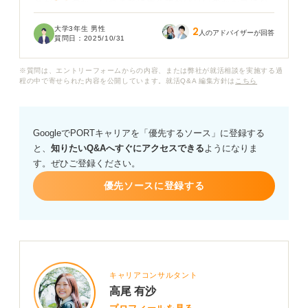
とがあるのか、いつまでに用意すれば良いのかが気にな
っています。
大学3年生 男性
2
人のアドバイザーが回答
質問日：
2025/10/31
もし必要になった場合、個人的に病院に行って診断書を
もらうなど、何か対処法はありますか？ 大学の健康診断
※質問は、エントリーフォームからの内容、または弊社が就活相談を実施する過
を受けなかった場合のリスクや、今後の対応について教
程の中で寄せられた内容を公開しています。就活Q&A 編集方針は
こちら
えていただきたいです。
GoogleでPORTキャリアを「優先するソース」に登録する
と、
知りたいQ&Aへすぐにアクセスできる
ようになりま
す。ぜひご登録ください。
優先ソースに登録する
キャリアコンサルタント
高尾 有沙