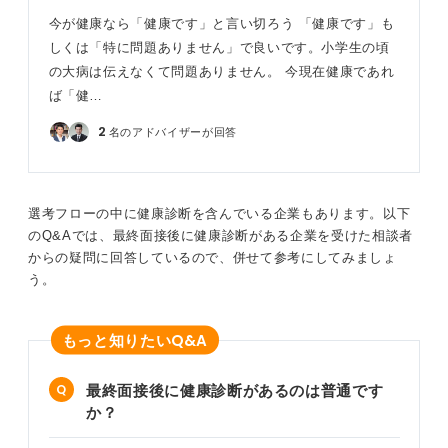
もし提出が必要になった場合でも、大学の検診を受けて
今が健康なら「健康です」と言い切ろう 「健康です」も
いなくても、個人で病院やクリニックの一般健康診断を
しくは「特に問題ありません」で良いです。小学生の頃
受ければ問題ありません。
の大病は伝えなくて問題ありません。 今現在健康であれ
費用は数千円から1万円くらいで、自治体が実施している
ば「健…
若者向けの検診を利用できる場合もあります。また、内
2
名のアドバイザーが回答
定後に企業が健康診断を用意してくれることもあります
ので、過度に心配する必要はありませんよ。
0
選考フローの中に健康診断を含んでいる企業もあります。以下
のQ&Aでは、最終面接後に健康診断がある企業を受けた相談者
からの疑問に回答しているので、併せて参考にしてみましょ
う。
Q&A
もっと知りたい
最終面接後に健康診断があるのは普通です
か？