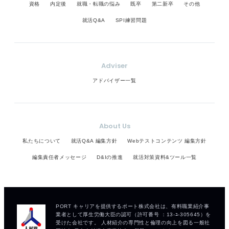
資格
内定後
就職・転職の悩み
既卒
第二新卒
その他
就活Q&A
SPI練習問題
Adviser
アドバイザー一覧
About Us
私たちについて
就活Q&A 編集方針
Webテストコンテンツ 編集方針
編集責任者メッセージ
D&Iの推進
就活対策資料&ツール一覧