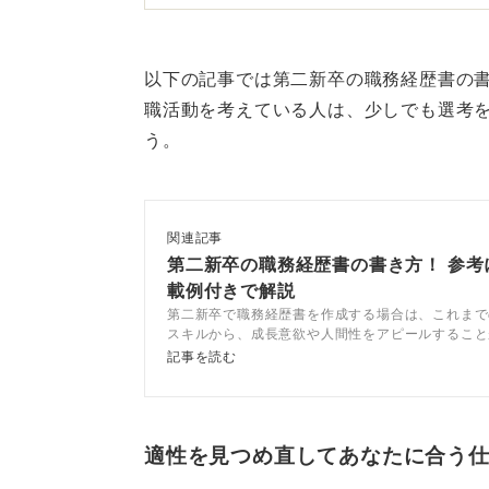
正直な報告と迅速な修正が信
以下の記事では第二新卒の職務経歴書の
採用担当者は多くの書類を扱ってい
職活動を考えている人は、少しでも選考
として認識されることが多く、速や
う。
くいです。
重要なのは、気付いた時点で企業に
関連記事
直に伝え、修正版を提出することで
第二新卒の職務経歴書の書き方！ 参考
載例付きで解説
ただし、注意点として、故意の虚偽
第二新卒で職務経歴書を作成する場合は、これまで
大きくなることが挙げられます。
スキルから、成長意欲や人間性をアピールすること
記事では、キャリアコンサルタントとともに、採用
記事を読む
たとえば、学歴や資格の詐称、勤務
職務経歴書の書き方を解説しているので、参考にし
い。
に実質的な影響を及ぼすことは確か
判断すれば内定取り消しが認められ
適性を見つめ直してあなたに合う
このため、誤りがあった場合でも「