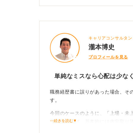
0
キャリアコンサルタン
瀧本博史
プロフィールを見る
単純なミスなら心配は少な
職務経歴書に誤りがあった場合、そ
す。
今回のケースのように、「上場・未
⋯続きを読む▼
ミスであれば、基本的には内定取り
す。