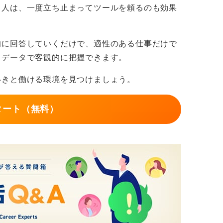
る人は、一度立ち止まってツールを頼るのも効果
大切です。
真摯な態度での連絡が大切
的に回答していくだけで、適性のある仕事だけで
もデータで客観的に把握できます。
あり訂正しました。混乱を招いて申し訳あり
謝罪を添えましょう。
いきと働ける環境を見つけましょう。
つ真摯な態度で対応することで採用担当者の
タート（無料）
ことは、信頼関係を損なう最大のリスクにな
に臨むことが難しくなります。
当な理由が求められる
労働契約法上、「客観的に合理的な理由」と
ます。軽微な記載ミスや影響の少ない誤りで