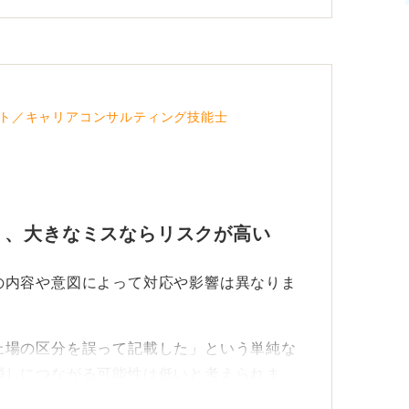
ト／キャリアコンサルティング技能士
く、大きなミスならリスクが高い
の内容や意図によって対応や影響は異なりま
上場の区分を誤って記載した」という単純な
消しにつながる可能性は低いと考えられま