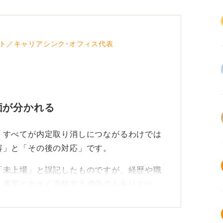
ト／キャリアシンク･オフィス代表
価が分かれる
、すべてが内定取り消しにつながるわけでは
容」と「その後の対応」です。
「未上場」と誤記したものですが、経歴や職
、事実と大きく乖離する虚偽でもありませ