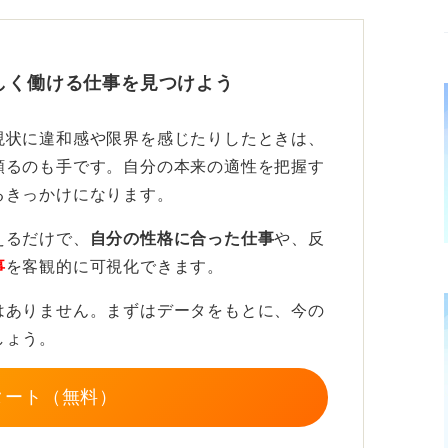
定取り消しにはほとんど直結しない
正しい書類を提出したという対応は誠実さを
しく働ける仕事を見つけよう
ミスをする」と理解しています。重大な経歴
取り消される可能性は低いです。
現状に違和感や限界を感じたりしたときは、
る人」という印象を持つ可能性もあります。
頼るのも手です。自分の本来の適性を把握す
るきっかけになります。
載内容に誤りがあり、混乱を招いてしまい申
いたします。」と一言添えると安心感を与え
えるだけで、
自分の性格に合った仕事
や、反
事
を客観的に可視化できます。
ず第三者にチェックしてもらう、または自分
はありません。まずはデータをもとに、今の
とが重要です。
しょう。
評価につながります。過度に不安を抱かず、
タート（無料）
す。