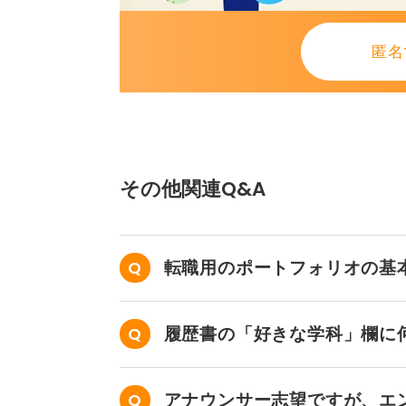
あれば、これらの条件を満たさず、
す。
匿名
もし、内定取り消しの可能性に不安
労働局やキャリアセンターなどの専
総じて、職務経歴書の単純な記載ミ
の、誤記に気づいたらすぐに対応し
その他関連Q&A
そうすることで、内定取り消しのリ
たまま次のステップに進めます。
転職用のポートフォリオの基
0
履歴書の「好きな学科」欄に
アナウンサー志望ですが、エ