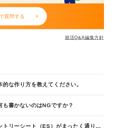
内定取り消しが無効となるケースもありま
で質問する
がある場合は、速やかに企業に相談するか、
門窓口に相談することも考慮してください。
就活Q&A編集方針
スは致命的な問題にならないことが多いもの
誠実さを示すことが最も重要です。
スクを抑えつつ、企業との信頼関係を維持し
本的な作り方を教えてください。
何も書かないのはNGですか？
ントリーシート（ES）がまったく通りま