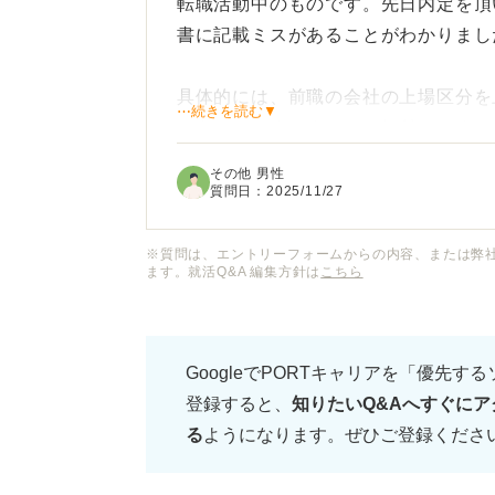
転職活動中のものです。先日内定を頂
書に記載ミスがあることがわかりまし
具体的には、前職の会社の上場区分を
⋯続きを読む▼
スをしてしまいました。気付いてすぐ
内定取り消しの可能性はあるのでしょ
その他 男性
質問日：
2025/11/27
※質問は、エントリーフォームからの内容、または弊
ます。就活Q&A 編集方針は
こちら
GoogleでPORTキャリアを「優先す
登録すると、
知りたいQ&Aへすぐにア
る
ようになります。ぜひご登録くださ