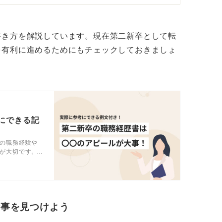
頼維持につながる
書き方を解説しています。現在第二新卒として転
ます。そのため、小さな誤記はよくあること
を有利に進めるためにもチェックしておきましょ
かに訂正し誠実に対応すれば問題にはなりに
対して速やかに連絡を取り、誤記の事実を正
す。
にできる記
や経歴詐称の場合は内定取り消しのリスクが
の職務経験や
が大切です。
担当者に響く
先や職務内容の偽りなどは、採用意思の決定
てみてくださ
です。そのため、企業側が信頼関係の破壊と
る可能性が高くなります。
仕事を見つけよう
悪意がない単なるミス」であることを明確に