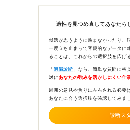
誠実な訂正と説明があれば内
そのため、即座に訂正して謝罪し、
適性を見つめ直してあなたら
示すものです。企業も「人は誰でも
詐称や資格偽装でなければ、内定が
就活が思うように進まなかったり、
ただし、企業側は「細部の確認を怠
一度立ち止まって客観的なデータに
ることは、これからの選択肢を広げ
そのため、訂正時には「この度は記
し訳ありません。今後は確認を徹底
「
適職診断
」なら、簡単な質問に答
られます。
対に
あなたの強みを活かしにくい仕
今後の対策としては、提出書類は必
周囲の意見や焦りに左右される必要
で時間を空けて見直す習慣を持つこ
あなたに合う選択肢を確認してみま
小さなミスも真摯に対応する姿勢が
診断ス
前向きに入社準備を進めて大丈夫で