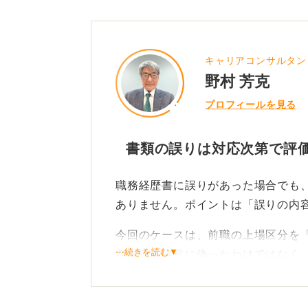
キャリアコンサルタン
野村 芳克
プロフィールを見る
書類の誤りは対応次第で評
職務経歴書に誤りがあった場合でも
ありません。ポイントは「誤りの内
今回のケースは、前職の上場区分を
⋯続きを読む▼
務内容を故意に偽ったわけではなく
ん。