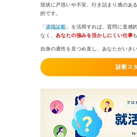
現状に戸惑いや不安、行き詰まり感のあ
伝え、誠実な対応を心掛けることが
的です。
自分を責める必要はない！ 
「
適職診断
」を活用すれば、質問に直感
なく、
あなたの強みを活かしにくい仕事
訂正連絡の際には、「記載に誤りが
ません」などと、簡潔で誠意のある
自身の適性を見つめ直し、あなたがいき
あまり過度に自己を責めすぎず、か
診断ス
理解を得やすくなります。
逆に、誤りを隠したり、対応を怠る
るため、安心して次の選考ステップ
企業が内定を取り消す際は正
なお、企業が内定を取り消す場合は
「社会通念上の相当性」が求められ