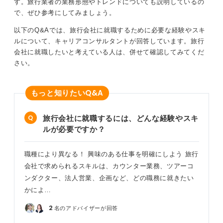
す。旅行業者の業務形態やトレンドについても説明しているの
上がりやすい職種への異動を視野に入れるといった選択
で、ぜひ参考にしてみましょう。
肢が考えられます。
以下のQ&Aでは、旅行会社に就職するために必要な経験やスキ
ルについて、キャリアコンサルタントが回答しています。旅行
動詞レベルで旅行に関する何が好きなのかを考え仕
事探しをしよう
会社に就職したいと考えている人は、併せて確認してみてくだ
さい。
「旅行が好きだから旅行会社に勤める」というのは、非
常に多い選択肢です。
Q&A
もっと知りたい
しかし、「自分が旅行に行くのが好き」なことと、「旅
行を誰かに紹介するのが好き（＝仕事）」なことは別で
旅行会社に就職するには、どんな経験やスキ
す。また、その旅行で「収益を上げる（＝ビジネス）」
ルが必要ですか？
ことを考えるのが好きとは限りません。
職種により異なる！ 興味のある仕事を明確にしよう 旅行
ぜひ一度、「旅行の何が好きなのか」を深く言語化して
みることをおすすめします。
会社で求められるスキルは、カウンター業務、ツアーコ
ンダクター、法人営業、企画など、どの職務に就きたい
たとえば、「自分が考えたプランを人に紹介するのが好
かによ…
き」なのであれば、その欲求は旅行業界でなくても満た
せるかもしれません。
2
名のアドバイザーが回答
ウェディングプランナーなど、もっと給与ベースが高い