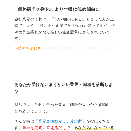
価格競争の激化により年収は低め傾向に
旅行業界の年収は、「低い傾向にある」と言った方が正
確でしょう。 特に中小企業でその傾向が強いですが、今
や大手企業もかなり厳しい過当競争にさらされていま
す。
⋯続きを読む▼
ネットサービスが一般化するほど、多くの顧客を集めて
薄利多売で利益を出すビジネスモデルは厳しくなってい
ます。そのため、各社がニッチな戦略を取らざるを得な
くなっていますし、自社で企画するツアーの価格も高く
設定できないため、結果として従業員に支払える給与が
少なくなるのは、ある程度仕方のないことかもしれませ
あなたが受けないほうがいい業界・職種を診断しよ
ん。
う
ネットサービスが増えたことによる過当競争が、給与が
上がりにくい一番大きな理由だと考えられます。
就活では、自分に合った業界・職種が見つからず悩むこ
とも多いでしょう。
高付加価値の商品開発ができる人が高収入となって
そんな時は「
業界＆職種マッチ度診断
」が役に立ちま
いる
す。
簡単な質問に答えるだけ
で、
あなた気になっている