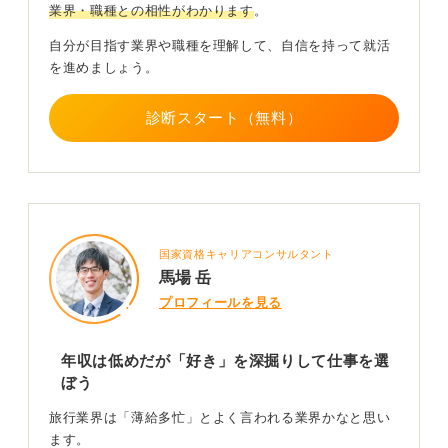
業界・職種との相性がわかります
。
現在、業界の構造は「大手か中小か」というよりも、
「富裕層ビジネス」を手がけられているかどうかで分か
自分が目指す業界や職種を理解して、自信を持って就活
れてきています。
を進めましょう。
高額な費用を支払ってでも、非常に満足度の高い旅行を
診断スタート（無料）
したいという富裕層の顧客層とつながりを持ち、彼らを
アテンド（手配・案内）できるところが、大きな利益幅
を確保できています。もちろん、それだけ困難も伴い責
任も重くなりますが、そうした商品を開発し、提供でき
る企業や人材が稼げるようになっています。
入社後に年収を上げるためには、まさにそうした高付加
国家資格キャリアコンサルタント
価値の「商品開発」ができるようになる必要がありま
馬場 岳
す。 インバウンドであれ国内旅行であれ、1回の旅行が
プロフィールを見る
100万円単位になっても顧客が納得するような、質の高
い商品を提案できる人材にならなければ、この業界で高
い年収を得るのは難しいでしょう。
年収は低めだが「好き」を深掘りして仕事を選
ぼう
0
旅行業界は「薄給多忙」とよく言われる業界かなと思い
ます。