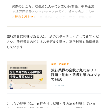
実際のところ、初任給は大手で月20万円前後、中堅企業
で18万円前後といったケースが多く、賞与を含めても年
⋯続きを読む▼
収300万円から400万円前後にとどまるのが一般的です。
この背景には、旅行商品自体の価格競争や、利益率の低
さといった業界構造の問題があります。そもそも構造的
に大きく稼ぐのが難しい業界なのかなとは思います。
旅行業界に興味がある人は、次の記事もチェックしてみてくだ
さい。旅行業界のビジネスモデルや動向、選考対策を徹底解説
企画職や法人担当、マネージャーなどは年収が高い
しています。
ケースも
ただ、職種によって差があるのも事実です。企画職や営
業界・企業研究
業職、特に法人向けのツアー担当などは、成果報酬（イ
旅行業界の全貌が丸わかり！
ンセンティブ）がつく場合があります。また、マネジメ
課題・動向・選考対策のコツま
ント職に昇進したり、海外での勤務経験を積んだりする
で解説
と、その後年収が大きく伸びるケースもあるようです。
2026.6.16
年収を上げる方法としては、営業や企画系など、成果が
給与に反映されやすい職種を選ぶとか、語学力があるな
らそれを活かすとか、ツアー企画などの専門スキルを磨
こちらの記事では、旅行会社に就職する方法を解説していま
くこと、あとは海外勤務や、キャリアアップして給与が