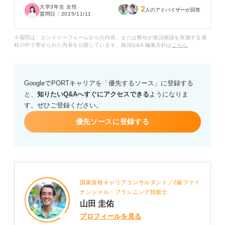
大学3年生 女性
2
特にコロナ禍の影響もあり業界全体が厳しい状況にある
人のアドバイザーが回答
質問日：
2025/11/11
というニュースも見て、このまま目指して本当に大丈夫
なのか迷っています。
※質問は、エントリーフォームからの内容、または弊社が就活相談を実施する過
程の中で寄せられた内容を公開しています。就活Q&A 編集方針は
こちら
なぜ旅行会社の年収は低いと言われるのでしょうか？ 大
手と中小で年収に大きな差があるのか、また職種によっ
て違いがあるのかなど具体的な実態について知りたいで
GoogleでPORTキャリアを「優先するソース」に登録する
す。
と、
知りたいQ&Aへすぐにアクセスできる
ようになりま
す。ぜひご登録ください。
もし入社後に年収を上げる方法があれば、それも教えて
いただけると嬉しいです。
優先ソースに登録する
国家資格キャリアコンサルタント／2級ファイ
ナンシャル・プランニング技能士
山田 圭佑
プロフィールを見る