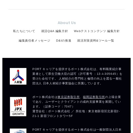
About Us
私たちについて
就活Q&A 編集方針
Webテストコンテンツ 編集方針
編集責任者メッセージ
D&Iの推進
就活対策資料&ツール一覧