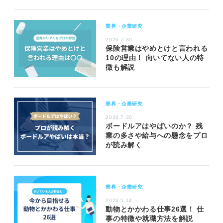
業界・企業研究
2026.7.30
保険営業はやめとけと言われる
10の理由！ 向いてない人の特
徴も解説
業界・企業研究
2026.7.30
ボードルアはやばいのか？ 残
業の多さや給与への懸念をプロ
が読み解く
業界・企業研究
2026.5.14
動物とかかわる仕事26選！ 仕
事の特徴や就職方法を解説