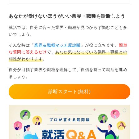
他の業界でも、あなたのやりたいことが実現できる可能
性があります。「旅行」という名詞レベルではなく、
あなたが受けないほうがいい業界・職種を診断しよう
「旅行で何をすることが好きなのか」という動名詞レベ
ルまで落とし込んで考えることができれば、より良い仕
就活では、自分に合った業界・職種が見つからず悩むことも多
事探しができると思います。
いでしょう。
そんな時は「
業界＆職種マッチ度診断
」が役に立ちます。
簡単
な質問に答えるだけ
で、
あなた気になっている業界・職種との
0
相性がわかります
。
自分が目指す業界や職種を理解して、自信を持って就活を進め
ましょう。
診断スタート(無料)