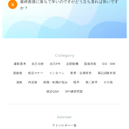
最終面接に落ちて辛いのですがどう立ち直れば良いです
5
か？
Category
書類選考
自己分析
自己PR
志望動機
面接対策
GD・GW
面接後
就活マナー
インターン
業界・企業研究
筆記試験対策
資格
内定後
就職・転職の悩み
既卒
第二新卒
その他
就活Q&A
SPI練習問題
Adviser
アドバイザー一覧