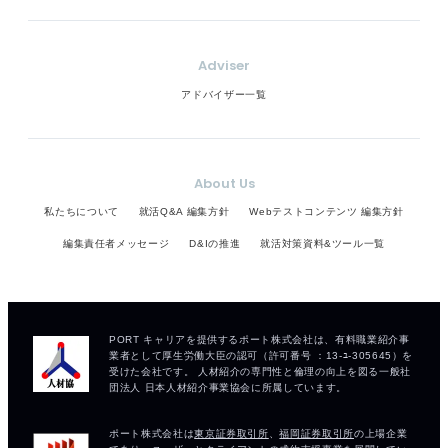
Adviser
アドバイザー一覧
About Us
私たちについて
就活Q&A 編集方針
Webテストコンテンツ 編集方針
編集責任者メッセージ
D&Iの推進
就活対策資料&ツール一覧