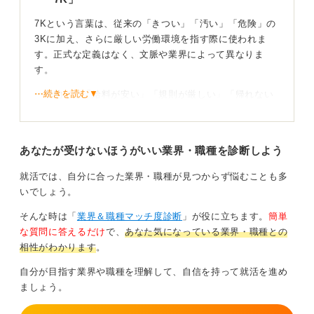
ことは無意味であるといえます。
7Kという言葉は、従来の「きつい」「汚い」「危険」の
こうした事象から何か学びを得るとすれば、これらの
3Kに加え、さらに厳しい労働環境を指す際に使われま
「K」は部分的にどの職場にも存在する要素である、と
す。正式な定義はなく、文脈や業界によって異なりま
いうことです。だから共感を呼んで一般的に知られてい
す。
くともいえます。
⋯続きを読む▼
一般的には「給料が安い」「規則が厳しい」「帰れない
転職先を選ぶ立場から見ると、どの「K」を許容できる
（長時間労働）」「休暇が取れない」「結婚できない」
か、どの「K」が許容できないのか、という個人の価値
「希望が持てない」などの要素が加えられます。
観の問題になるでしょう。
あなたが受けないほうがいい業界・職種を診断しよう
つまり7Kとは、低賃金や長時間労働、休暇の少なさ、精
生涯好きなことだけをやっていける職場は皆無に近いで
神的負担といった複合的な課題を抱える職場を総称する
就活では、自分に合った業界・職種が見つからず悩むことも多
す。また、そこからはあまり得られるものや成長もない
言葉です。
いでしょう。
といえます。
特に介護、建設、運送、医療などの業界で用いられま
そんな時は「
業界＆職種マッチ度診断
」が役に立ちます。
簡単
「K」など意識せずに、自分なりの良い職場を見つけて
す。これらの業界は離職率が高い傾向があり、慢性的な
な質問に答えるだけ
で、
あなた気になっている業界・職種との
ください。
人手不足が続いています。
相性がわかります
。
1
業界のやりがいを理解し、冷静にキャリアを見すえ
自分が目指す業界や職種を理解して、自信を持って就活を進め
よう
ましょう。