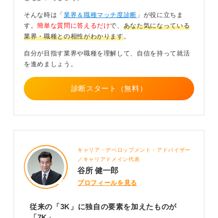
新たな「K」が付け加えられて拡散されている様子も見
そんな時は「
業界＆職種マッチ度診断
」が役に立ちま
受けられます。
す。
簡単な質問に答えるだけ
で、
あなた気になっている
業界・職種との相性がわかります
。
ポジティブな「7K」も存在する
自分が目指す業界や職種を理解して、自信を持って就活
を進めましょう。
ちなみに一部の業界では別の「前向きな7K」というのも
存在します。
診断スタート（無料）
それは、「希望」「期待」「感謝」「感動」「感激」
「可能性」「快感」です。
どうでしょう。このような言葉は解釈次第ということが
お分かりいただけるはずです。
キャリア・デベロップメント・アドバイザー
職場の良し悪しは、レッテルではなく自分の価値観
／キャリアドメイン代表
で決まる
谷所 健一郎
プロフィールを見る
つまり、このような根拠のない「7K」が実際の企業の将
来性や職業の評価につながることはありません。
従来の「3K」に独自の要素を加えたものが
そのため、これをリアルな職業選択の尺度として考える
「7K」