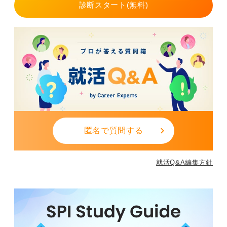
しかしその裏には、未経験からでも挑戦しやすく、実務
診断スタート(無料)
を通じて早くスキルを習得できるという利点がありま
す。
特に技術職や専門職では、一度経験を積めば全国どこで
も必要とされる強みが生まれます。
さらに、社会を支える役割を担うため、社会貢献性が高
く、仕事の意義を直接感じられる点も魅力です。
一方で、心身の負担が大きいことや給与水準の低さ、業
界への偏見といった課題も無視できません。
それでも、介護や建設、運送などの分野は社会のインフ
匿名で質問する
ラを支える存在であり、AI（人工知能）では代替できな
い「人にしかできない仕事」が多い分野です。
就活Q&A編集方針
そのため、今後も需要は高まり続けるといえます。
言葉に振り回されず、「仕事の本質」を見極めよう
オフィスワークからの転職を考える際は、7Kだから大変