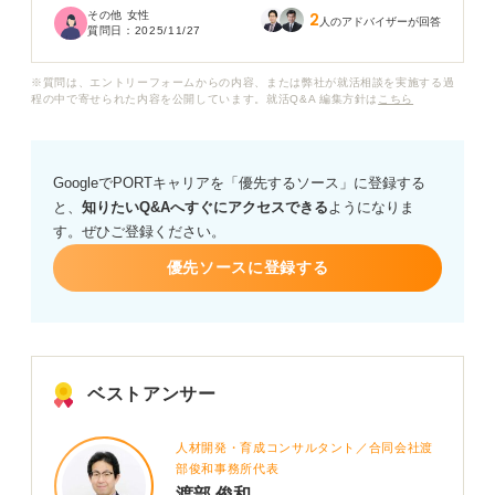
その他 女性
2
実際、どんな仕事が当てはまるのが気になります。
人のアドバイザーが回答
質問日：
2025/11/27
また、7Kと呼ばれる仕事に就くメリットやデメリット、
※質問は、エントリーフォームからの内容、または弊社が就活相談を実施する過
また将来性についても、専門家の方の客観的な意見を聞
程の中で寄せられた内容を公開しています。就活Q&A 編集方針は
こちら
きたいです。
これまではオフィスのなかだけで仕事をしてきたので、
GoogleでPORTキャリアを「優先するソース」に登録する
あまり想像ができません。7Kの仕事のリアルや就活のア
と、
知りたいQ&Aへすぐにアクセスできる
ようになりま
ドバイスなど、教えてください。
す。ぜひご登録ください。
優先ソースに登録する
ベストアンサー
人材開発・育成コンサルタント／合同会社渡
部俊和事務所代表
渡部 俊和