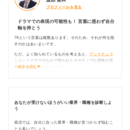
プロフィールを見る
ドラマでの表現の可能性も！ 言葉に惑わず自分
軸を持とう
7Kという言葉は複数あります。そのため、それが何を指
すのかはあいまいです。
ただ、よく知られているものを考えると、
アンナチュラ
ル
というドラマのなかで使われたネガティブな意味の言
⋯続きを読む▼
葉を指す可能性があります。
劇中のなかで用いられた、法医学の現場に対して「汚
い」「きつい」「危険」「臭い」「給料が安い」「気持
ち悪い」「嫌いではない」といった「7K」の解釈だった
と記憶しています。
あなたが受けないほうがいい業界・職種を診断しよ
これは、あくまでも創作物のなかで作られた面白おかし
う
く誇張された表現です。そのため、「どんな仕事が当て
はまりますか？ 」と聞かれても難しい部分があります。
就活では、自分に合った業界・職種が見つからず悩むこ
とも多いでしょう。
さらには、「規制が厳しい」「休暇が取れない」などの