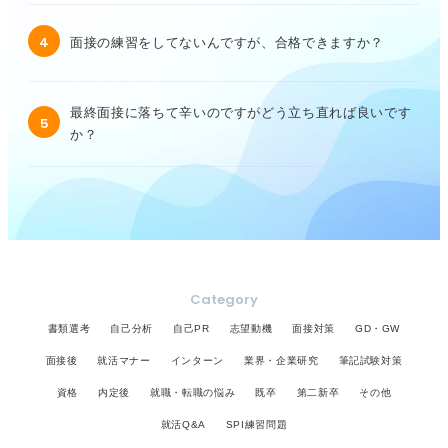
4
面接の練習をしてないんですが、合格できますか？
最終面接に落ちて辛いのですがどう立ち直れば良いです
5
か？
Category
書類選考
自己分析
自己PR
志望動機
面接対策
GD・GW
面接後
就活マナー
インターン
業界・企業研究
筆記試験対策
資格
内定後
就職・転職の悩み
既卒
第二新卒
その他
就活Q&A
SPI練習問題