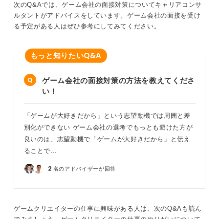
た。文章を書くのもうまく表現力が豊かでした。多方面
次のQ&Aでは、ゲーム会社の面接対策についてキャリアコンサ
にアンテナを張ることが、この業界で成功する秘訣なの
ルタントがアドバイスをしています。ゲーム会社の面接を受け
かもしれません。
る予定がある人はぜひ参考にしてみてください。
0
Q&A
もっと知りたい
ゲーム会社の面接対策の方法を教えてくださ
い！
「ゲームが大好きだから」という志望動機では周囲と差
別化ができない ゲーム会社の選考でもっとも避けた方が
良いのは、志望動機で「ゲームが大好きだから」と伝え
ることで…
2
名のアドバイザーが回答
ゲームクリエイターの仕事に興味がある人は、次のQ&Aも読ん