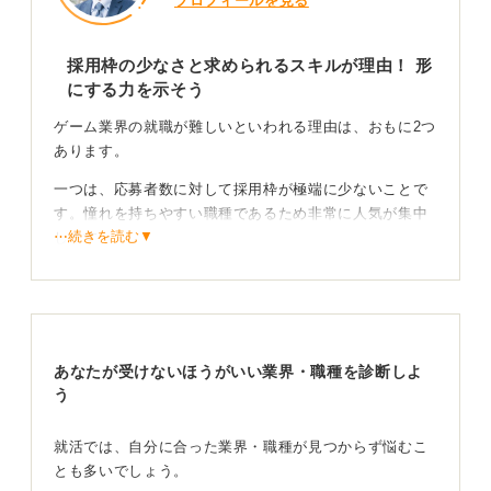
プロフィールを見る
採用枠の少なさと求められるスキルが理由！ 形
にする力を示そう
ゲーム業界の就職が難しいといわれる理由は、おもに2つ
あります。
一つは、応募者数に対して採用枠が極端に少ないことで
す。憧れを持ちやすい職種であるため非常に人気が集中
⋯続きを読む▼
します。
特に大手のゲームメーカーの企画職やデザイナー職に
は、数千人規模の応募が集まるのに対し採用は数十人ほ
どというケースも珍しくありません。
もう一つは、早期から実務レベルのスキルが求められる
あなたが受けないほうがいい業界・職種を診断しよ
ことです。現在のゲーム開発はチーム単位での分業制で
う
す。
就活では、自分に合った業界・職種が見つからず悩むこ
そのため大学で学んだ知識だけでなく、実際に「自分で
とも多いでしょう。
ゲームを作ったことがあるか」「デザインや企画を形に