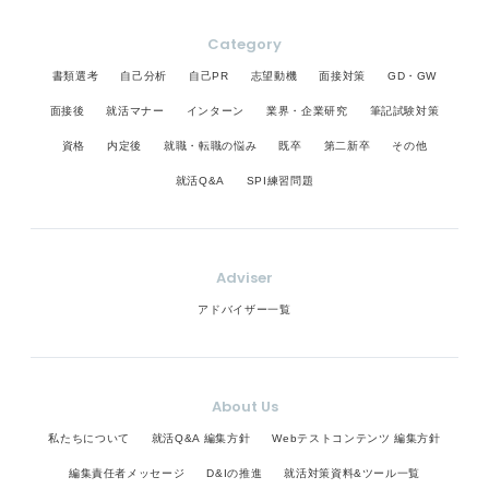
Category
書類選考
自己分析
自己PR
志望動機
面接対策
GD・GW
面接後
就活マナー
インターン
業界・企業研究
筆記試験対策
資格
内定後
就職・転職の悩み
既卒
第二新卒
その他
就活Q&A
SPI練習問題
Adviser
アドバイザー一覧
About Us
私たちについて
就活Q&A 編集方針
Webテストコンテンツ 編集方針
編集責任者メッセージ
D&Iの推進
就活対策資料&ツール一覧