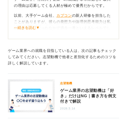
の理由は応募してくる人材が極めて優秀だからです。
以前、大手ゲーム会社、
カプコン
の新人研修を担当した
ことがありますが、彼らの発想力や論理的思考能力は私
⋯続きを読む▼
が研修をおこなったなかで過去一番といえるレベルでし
た。
出身大学もトップクラスの学生が多く、なかには東京藝
術大学のような美術系の最高峰から来る人材もいます。
ゲーム業界への就職を目指している人は、次の記事もチェック
まさに「超人」が集まる業界なのです。
してみてください。志望動機で他者と差別化するためのコツを
詳しく解説しています。
情熱だけでなく多角的な能力で勝負しよう
「ゲームが好き」という情熱はもちろん大前提ですが、
志望動機
それだけでは通用しません。
ゲーム業界の志望動機は「好
き」だけはNG｜書き方を例文
学力に加え、企画力、デザインセンス、そしてそれを形
付きで解説
にする技術力といった多角的な能力が求められます。
2026.5.14
また意外かもしれませんが、研修で会った新入社員の皆
さんはオタクっぽい雰囲気ではなく非常におしゃれでし