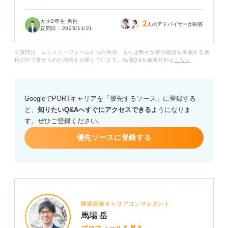
のですが、具体的にどのくらい倍率が高いのでしょう
か？ 就職が難しいと言われる理由を教えていただきたい
大学2年生 男性
2
です。
人のアドバイザーが回答
質問日：
2025/11/21
未経験の学生がゲーム業界に入るためには今からどのよ
※質問は、エントリーフォームからの内容、または弊社が就活相談を実施する過
うなスキルを身に付け、どのような準備をしていくべき
程の中で寄せられた内容を公開しています。就活Q&A 編集方針は
こちら
か、アドバイスをお願いいたします。
GoogleでPORTキャリアを「優先するソース」に登録する
と、
知りたいQ&Aへすぐにアクセスできる
ようになりま
す。ぜひご登録ください。
優先ソースに登録する
国家資格キャリアコンサルタント
馬場 岳