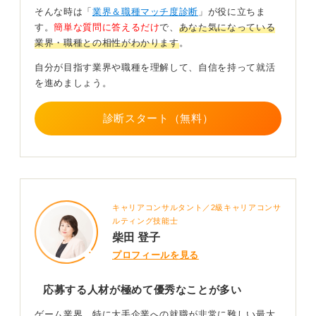
したことがあるか」というポートフォリオを通じて、形
そんな時は「
業界＆職種マッチ度診断
」が役に立ちま
にする力を示す必要があります。
す。
簡単な質問に答えるだけ
で、
あなた気になっている
業界・職種との相性がわかります
。
ゲーム制作ツールに触れ分析の観点を養おう
自分が目指す業界や職種を理解して、自信を持って就活
を進めましょう。
今からできる対策としては、まず実際にゲーム制作ツー
ルに触れてみること。
診断スタート（無料）
次にチーム制作やインターンで開発の流れを体験するこ
と。
そしてゲームを遊ぶ側としてだけでなく「なぜこのゲー
ムが流行ったのか」「従来と何が違うのか」といった分
析する側の視点を持つことが挙げられます。
キャリアコンサルタント／2級キャリアコンサ
狭き門ですが、本気で好きで実際に行動に移している人
ルティング技能士
柴田 登子
が、その門をくぐり抜けているのだと思います。
プロフィールを見る
0
応募する人材が極めて優秀なことが多い
ゲーム業界、特に大手企業への就職が非常に難しい最大