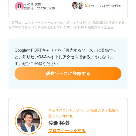
その他 女性
2
「転職は難しい」と反対され、一歩踏み出せずにいま
人のアドバイザーが回答
質問日：
2025/11/28
す。
※質問は、エントリーフォームからの内容、または弊社が就活相談を実施する過
本当に大手メーカーからの転職は難しいのでしょうか？
程の中で寄せられた内容を公開しています。就活Q&A 編集方針は
こちら
また、もし転職できるとしたら、どのような業界や職種
が、大手メーカー出身者に合っているのでしょうか？
GoogleでPORTキャリアを「優先するソース」に登録する
大手メーカーから転職を成功させるために、どのような
と、
知りたいQ&Aへすぐにアクセスできる
ようになりま
スキルや経験をアピールすべきか、アドバイスをお願い
す。ぜひご登録ください。
します。
優先ソースに登録する
キャリアコンサルタント／勉強カフェ札幌大
通スタジオ代表
渡邊 裕樹
プロフィールを見る