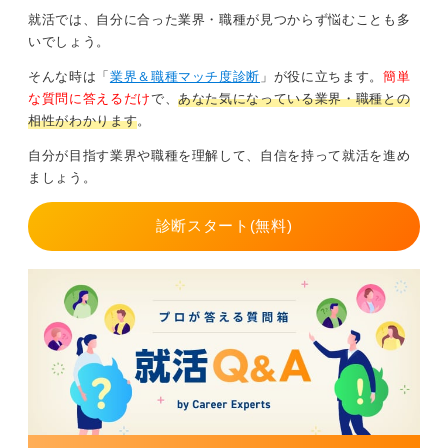
日」といった、成果の定量化
就活では、自分に合った業界・職種が見つからず悩むことも多
いでしょう。
②役割、影響範囲の規模、工夫などを入れ込んだ、関係
者巻き込みの経験
そんな時は「
業界＆職種マッチ度診断
」が役に立ちます。
簡単
な質問に答えるだけ
で、
あなた気になっている業界・職種との
③規格対応、DOE、熱・流体、パワエレ、品質手法な
相性がわかります
。
ど、扱っていた領域に応じた、再現可能なスキル
自分が目指す業界や職種を理解して、自信を持って就活を進め
ましょう。
面談で評価指標を確認！ 年収交渉は根拠を添えてお
こなおう
診断スタート(無料)
カジュアル面談を通じて、各社の評価指標・裁量・意思
決定速度を確認し、守秘義務や競業避止の線引きも整理
しておきましょう。
年収は、職務グレード・レンジ・変動賞与といった提示
根拠を確認したうえで、相場感・代替案・入社後の到達
KPIなどを添えて交渉します。
今回の転職は評価や体質などの環境を変えることが最も
大きいとみえるので、それを最優先に考え、次の優先順