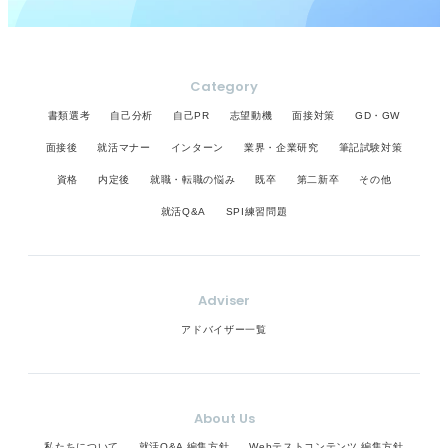
Category
書類選考
自己分析
自己PR
志望動機
面接対策
GD・GW
面接後
就活マナー
インターン
業界・企業研究
筆記試験対策
資格
内定後
就職・転職の悩み
既卒
第二新卒
その他
就活Q&A
SPI練習問題
Adviser
アドバイザー一覧
About Us
私たちについて
就活Q&A 編集方針
Webテストコンテンツ 編集方針