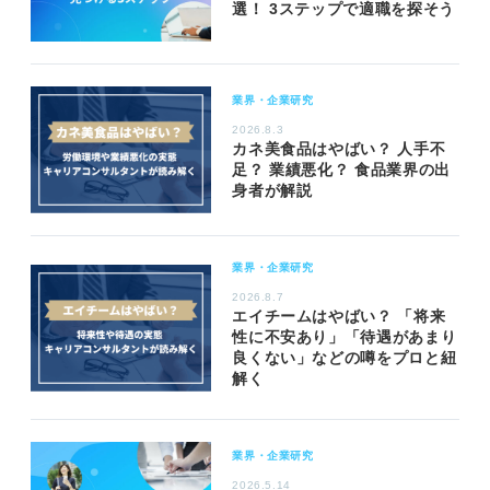
選！ 3ステップで適職を探そう
業界・企業研究
2026.8.3
カネ美食品はやばい？ 人手不
足？ 業績悪化？ 食品業界の出
身者が解説
業界・企業研究
2026.8.7
エイチームはやばい？ 「将来
性に不安あり」「待遇があまり
良くない」などの噂をプロと紐
解く
業界・企業研究
2026.5.14