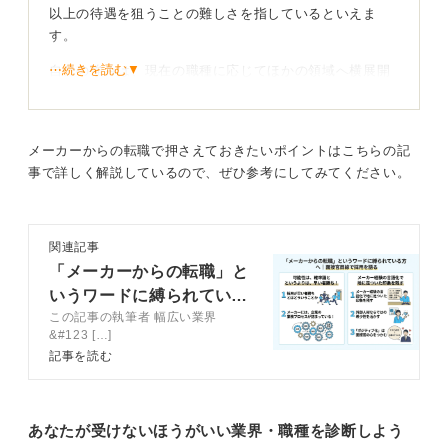
以上の待遇を狙うことの難しさを指しているといえま
す。
⋯続きを読む▼
自分の強みは、現在の職種に応じてほかの領域へ横展開
が可能です。
たとえば、外資装置、専門商社、PLM・MES・IoTなど
の「SaaS×製造」、メガベンチャーのプロダクトマネジ
メーカーからの転職で押さえておきたいポイントはこちらの記
メント、技術コンサル、FAEやアプリケーション、調
事で詳しく解説しているので、ぜひ参考にしてみてください。
達、品質、サプライチェーンなどは、メーカーで培った
専門性を求めている可能性があります。
関連記事
転職先の検討の方法として、まずはご自身の経験と、そ
「メーカーからの転職」と
の経験の際に発揮したスキルを棚卸ししておきましょ
う。
いうワードに縛られている
この記事の執筆者 幅広い業界
方へ｜面接官目線で採用を
&#123 […]
STAR法を用いて職務経歴書を作成しよう
語る
記事を読む
棚卸が完了したら、以下をSTAR法で職務経歴書に落と
し込みましょう。
あなたが受けないほうがいい業界・職種を診断しよう
①「歩留まり＋○%」「原価▲○%」「リードタイム▲○