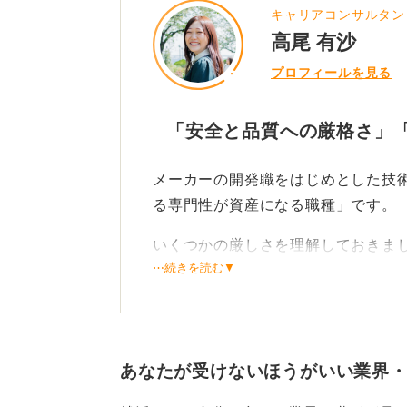
キャリアコンサルタン
5つ目として、給与面が挙げられま
高尾 有沙
ピードが遅いと感じることがあるか
プロフィールを見る
業界の実態と、向き不向きを
「安全と品質への厳格さ」
向いている人の特徴は、コツコツと
メーカーの開発職をはじめとした技
カルシンキング）が好き、ミスを減
る専門性が資産になる職種」です。
力して改善していくことが得意な人
いくつかの厳しさを理解しておきま
成果がすぐに出ないことが多い技術
⋯続きを読む▼
きる姿勢が大切にしましょう。
まず、安全・品質への厳格さです。
あります。
逆に、感覚や直感で動きたい人、細
は向いていない可能性があります。
次に、不具合時の原因究明と是正の
職への就業に対して検討が必要です
あなたが受けないほうがいい業界
なるタイミングもあります。