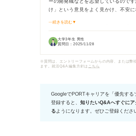
ーの開発職などを志望しているのです
け」という意見をよく見かけ、不安に
⋯続きを読む▼
なぜそういわれるのか、具体的な理由
が強くてきついのでしょうか......
大学3年生 男性
質問日：
2025/11/28
技術職に向いている人、逆にやめてお
スをお願いいたします。
※質問は、エントリーフォームからの内容、または弊
ます。就活Q&A 編集方針は
こちら
GoogleでPORTキャリアを「優先す
登録すると、
知りたいQ&Aへすぐにア
る
ようになります。ぜひご登録くださ