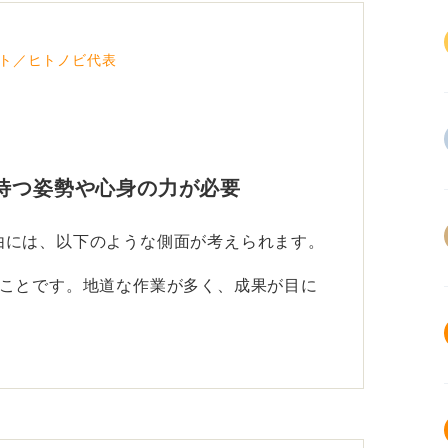
ト／ヒトノビ代表
待つ姿勢や心身の力が必要
由には、以下のような側面が考えられます。
いことです。地道な作業が多く、成果が目に
繰り返す仕事です。1つの製品開発に年単位
すぐに報われると感じにくいかもしれませ