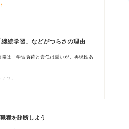
ト
す。営業職や企画職と比較すると、昇給のス
もしれません。
理解して選択しよう
「継続学習」などがつらさの理由
した作業が苦にならない、論理的思考（ロジ
術職は「学習負荷と責任は重いが、再現性あ
らす工夫に楽しみを見いだせる、チームで協
です。
しょう。
職では、ミスに対し考え抜き、待つことので
厳密な安全基準など高い期待に応える必要が
かい作業が苦手な人、自由な環境を好む人に
地道な作業に対して耐性がない場合は、技術
泥臭さです。原因究明のために長時間労働に
。
・職種を診断しよう