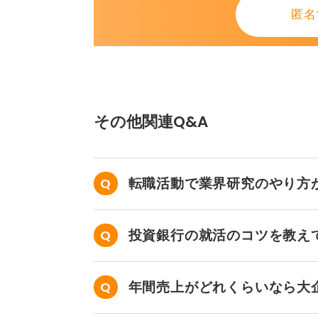
匿名
向いているのはものづくりが好きか
新しいことを学ぶ意欲が高い、手順
に丁寧さがある人です。
一方、向いていないのは挑戦できな
その他関連Q&A
手、記録が苦手、再現性が担保でき
0
転職活動で業界研究のやり方
投資銀行の就活のコツを教え
年間売上がどれくらいなら大