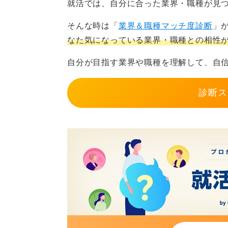
就活では、自分に合った業界・職種が見
さらに、継続学習が必須です。技術
0
ける必要があります。
そんな時は「
業界＆職種マッチ度診断
」
なた気になっている業界・職種との相性
そして、多部署調整です。現場・設
自分が目指す業界や職種を理解して、自
スキルと実績が得られるメリ
診断ス
一方、得られる価値も大きいです。
ます。
①市場で通用する技術履歴を獲得で
②課題分解力が身に付く
③プロセス改善の実績ができる
④特許など自分の実績として名前が
粘り強い人が向く一方、そう