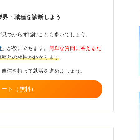
な忍耐力も求められる
業界・職種を診断しよう
ャーです。ものづくりに不具合はつきものと
原因の追及や再設計に追われ、精神的な負担
が見つからず悩むことも多いでしょう。
断
」が役に立ちます。
簡単な質問に答えるだ
品質に対するプレッシャーも常にともないま
職種との相性がわかります
。
、自信を持って就活を進めましょう。
業務内容によっては、現場の立ち合いや夜間
わせています。
タート（無料）
いわれる理由なこともある
によっては、年功序列や保守的な文化が色濃
な発想やスピード感を求める人には、窮屈に