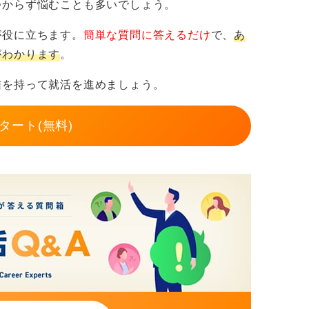
つからず悩むことも多いでしょう。
進歩の速い領域であればあるほど、勉強を続
が役に立ちます。
簡単な質問に答えるだけ
で、
あ
がわかります
。
計・購買などとかかわる必要があります。
信を持って就活を進めましょう。
ットは大きい
タート(無料)
メリットとして以下のようなものが挙げられ
きる
残る
でない人には難しい