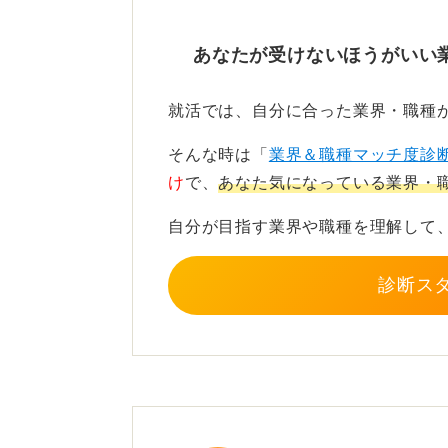
精神の強さと同時に、肉体的
あなたが受けないほうがいい
2つ目は、トラブル対応のプレッシ
いえます。トラブルが発生すると、
就活では、自分に合った業界・職種
が大きくなる可能性が高いです。
そんな時は「
業界＆職種マッチ度診
特にメーカーでは、納期・コスト・
け
で、
あなた気になっている業界・
す。
自分が目指す業界や職種を理解して
3つ目は、体力的なハードさです。
対応など、肉体労働の側面も持ち合
診断ス
環境や給与が「やめとけ」と
4つ目は、保守的な体質です。職場
く残っている場合があります。自由
感じられるかもしれません。