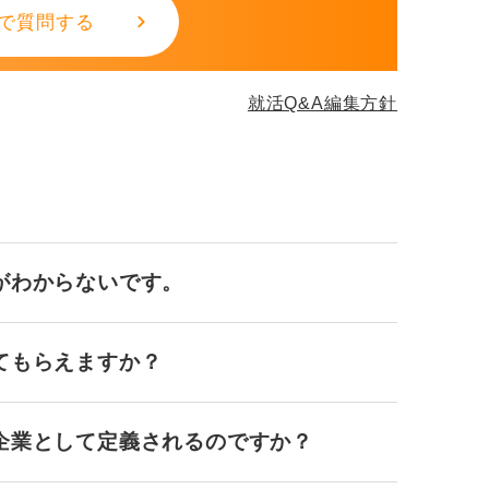
で質問する
つ得意で、粘り強く問題解決に取り組める、
と安全を守れる、集中力、そして記録・伝達
就活Q&A編集方針
い、コツコツ取り組めない、考えることが苦
ないなどの特性のある人です。
がわからないです。
てもらえますか？
企業として定義されるのですか？