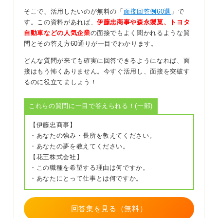
ところ、「100を求めてしまっていた」、あるいは「ま
そこで、活用したいのが無料の「
面接回答例60選
」で
ったく就職に興味がなかったからなんとかなると思って
す。この資料があれば、
伊藤忠商事や森永製菓、トヨタ
しまっていた」など、すごく反省していました。
自動車などの人気企業
の面接でもよく聞かれるような質
問とその答え方60通りが一目でわかります。
「就活で人より遅れを取っているということを理解して
ほしいと周囲に伝え、納得してもらって、人の何倍も今
どんな質問が来ても確実に回答できるようになれば、面
集中して就職活動を一生懸命頑張っている。そのために
接はもう怖くありません。今すぐ活用し、面接を突破す
バイト先も休ませてもらっている」、という人は短期間
るのに役立てましょう！
で内定を勝ち取っていました。
これらの質問に一目で答えられる！(一部)
0
【伊藤忠商事】
・あなたの強み・長所を教えてください。
・あなたの夢を教えてください。
【花王株式会社】
・この職種を希望する理由は何ですか。
・あなたにとって仕事とは何ですか。
回答集を見る（無料）