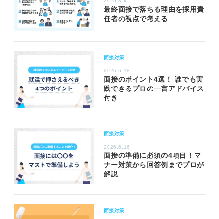
2026.8.4
最終面接で落ちる理由を採用責
任者の視点で考える
面接対策
2026.6.18
面接のポイント4選！ 誰でも実
践できるプロの一言アドバイス
付き
面接対策
2026.6.16
面接の準備に必須の4項目！マ
ナー対策から回答例までプロが
解説
面接対策