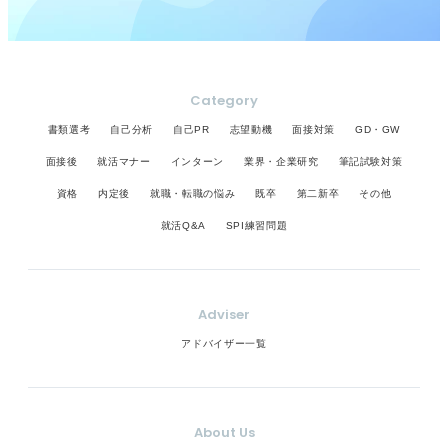
Category
書類選考
自己分析
自己PR
志望動機
面接対策
GD・GW
面接後
就活マナー
インターン
業界・企業研究
筆記試験対策
資格
内定後
就職・転職の悩み
既卒
第二新卒
その他
就活Q&A
SPI練習問題
Adviser
アドバイザー一覧
About Us