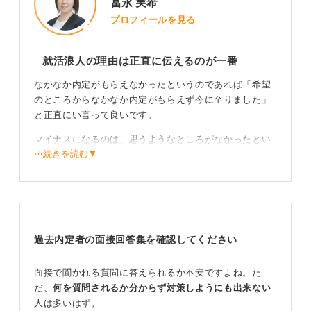
冨永 実希
プロフィールを見る
就活浪人の理由は正直に伝えるのが一番
なかなか内定がもらえなかったというのであれば「希望
のところからなかなか内定がもらえず今に至りました」
と正直にい言って良いです。
マイナスになるのは、思うようなところがなかったとい
⋯続きを読む▼
う表現です。
「思うようなところってどんなところ？」「自分の中で
譲歩はしなかったの？」と、ネガティブなほうに捉えら
れがちです。「頑張ったけれど結果が出なかった」と、
「思うようなところがなかったからあまり受けなかっ
過去内定者の面接回答集を確認してください
た」とでは、印象がまったく違います。
反省を活かし今頑張っている姿を見せよう！
面接で聞かれる質問に答えられるか不安ですよね。た
だ、
何を質問されるか分からず対策しようにも出来ない
人は多いはず。
以前就職支援した人でなぜ決まらなかったのかを聞いた