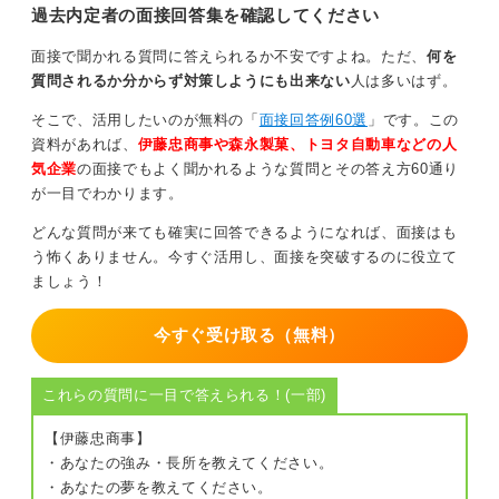
過去内定者の面接回答集を確認してください
あるいは、「〇〇（資格取得など）に力を入れて取り組
んでいました。その経験が貴社で活かせると考え、応募
面接で聞かれる質問に答えられるか不安ですよね。ただ、
何を
しました」という形も考えられます。
質問されるか分からず対策しようにも出来ない
人は多いはず。
他責NG！ 失敗をどう分析したかが鍵
そこで、活用したいのが無料の「
面接回答例60選
」です。この
資料があれば、
伊藤忠商事や森永製菓、トヨタ自動車などの人
ご自身で「不利になるのでは」などと考える必要はあり
気企業
の面接でもよく聞かれるような質問とその答え方60通り
ません。
が一目でわかります。
もし内定がもらえなかったことが理由であれば、正直に
どんな質問が来ても確実に回答できるようになれば、面接はも
もらえなかったと伝えるだけでなく、「〇〇を考えて活
う怖くありません。今すぐ活用し、面接を突破するのに役立て
動していましたが、自分の〇〇という点が不足してお
ましょう！
り、ミスマッチを起こしてしまったと考えています」な
ど、他責にせず、ご自身で原因を分析した姿勢をみせる
今すぐ受け取る（無料）
ことが大切です。
これらの質問に一目で答えられる！(一部)
0
【伊藤忠商事】
・あなたの強み・長所を教えてください。
・あなたの夢を教えてください。