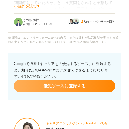
期間何をしていたのか」という質問をされると予想して
⋯続きを読む▼
おり、回答に悩んでいる状況です。正直もともと何とか
なるだろうと適当に就活をしていたので一つも納得のい
その他 男性
2
く内定がもらえず、就活浪人になりました。
人のアドバイザーが回答
質問日：
2025/11/29
そのため就活浪人の理由をそのまま伝えてしまえば、
※質問は、エントリーフォームからの内容、または弊社が就活相談を実施する過
「計画性がない」「就活をさぼっていたのではないか」
程の中で寄せられた内容を公開しています。就活Q&A 編集方針は
こちら
とネガティブな印象を持たれるのではないかと不安で
す。それにあえてポジティブに「妥協したくなくて浪人
している」というのも言い訳じみているのではないかと
GoogleでPORTキャリアを「優先するソース」に登録する
思っています。
と、
知りたいQ&Aへすぐにアクセスできる
ようになりま
す。ぜひご登録ください。
就活浪人を選んだ理由を聞かれた際に言い訳のようにな
らず、ポジティブな印象を残せる伝え方を教えてくださ
優先ソースに登録する
い。それとも言い訳になってしまうくらいなら正直に
「内定がもらえなかったから」と正直に伝えるべきでし
ょうか？
キャリアコンサルタント／fc-styling代表