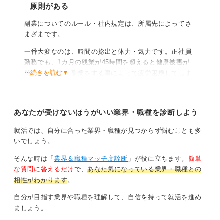
原則がある
副業についてのルール・社内規定は、所属先によってさ
まざまです。
一番大変なのは、時間の捻出と体力・気力です。正社員
勤務でも、1カ月の残業が45時間を超えると健康被害が
⋯続きを読む▼
懸念されます。副業をする事によって疲労困憊してしま
っては、本業に支障が出ますね。
アルバイトも、社会人になってすぐは、学生アルバイト
あなたが受けないほうがいい業界・職種を診断しよう
と変わらない業務・時給しか選べないでしょう。
就活では、自分に合った業界・職種が見つからず悩むことも多
本業を頑張ることが収入・経験値アップの近道
いでしょう。
社会人として収入を増やす・新しい経験を積むために一
そんな時は「
業界＆職種マッチ度診断
」が役に立ちます。
簡単
番おすすめなのは、本業を頑張ることです。
な質問に答えるだけ
で、
あなた気になっている業界・職種との
相性がわかります
。
月の残業時間を25時間と想定して時給換算すると、年収
300万円→時給1351円、年収400万円→1802円、年収500
自分が目指す業界や職種を理解して、自信を持って就活を進め
万円→2252円となります。
ましょう。