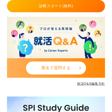
本業の年収を上げる、そのためには任された仕事で実績
診断スタート(無料)
を出すことが、一番の収入アップとスキル向上になりま
す。
また、新しい経験を積み、視野を広げ、実力を高める方
法はたくさんあります。勉強する、人脈を広げる、本を
読む、旅をする……。インプットをすることと、マネタ
イズできるアウトプットをすることは、また別です。
人生を充実させる方法は副業に限りません。まずは本業
に打ち込みながら、どんな自分に成長したいかを考えて
いくことをおすすめします。
匿名で質問する
0
就活Q&A編集方針