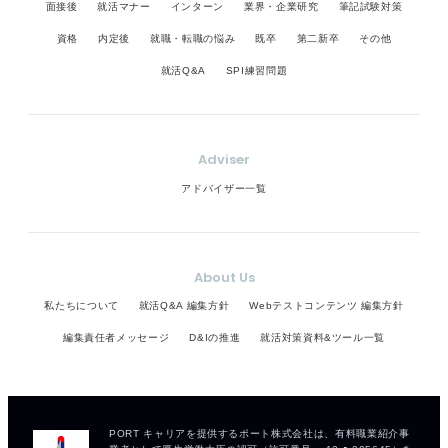
面接後
就活マナー
インターン
業界・企業研究
筆記試験対策
資格
内定後
就職・転職の悩み
既卒
第二新卒
その他
就活Q&A
SPI練習問題
Adviser
アドバイザー一覧
About Us
私たちについて
就活Q&A 編集方針
Webテストコンテンツ 編集方針
編集責任者メッセージ
D&Iの推進
就活対策資料&ツール一覧