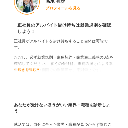
高尾 有沙
プロフィールを見る
正社員のアルバイト掛け持ちは就業規則を確認
しよう！
正社員がアルバイトを掛け持ちすること自体は可能で
す。
ただし、必ず就業規則・雇用契約・競業避止義務の3点を
確認してください。 多くの会社は、事前の届けにより本
⋯続きを読む▼
業に支障がない範囲での副業可か、原則禁止です。
許可が前提の場合でも、以下の4つが基本線です。
①本業の勤務時間・健康管理に影響を与えない
②会社の設備・情報・時間を副業で使わない
あなたが受けないほうがいい業界・職種を診断しよ
③競合・顧客のカニバリや利益相反を起こさない
う
④機密情報を守る
就活では、自分に合った業界・職種が見つからず悩むこ