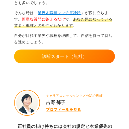
社会保険・税務面では、住民税や確定申告で副収入が見
とも多いでしょう。
えるため、隠す選択肢は現実的ではありません。
そんな時は「
業界＆職種マッチ度診断
」が役に立ちま
す。
簡単な質問に答えるだけ
で、
あなた気になっている
健康と信頼を最優先にキャリア設計しよう！
業界・職種との相性がわかります
。
実務のコツは、平日夜・休日の上限時間を決め、月次で
自分が目指す業界や職種を理解して、自信を持って就活
稼働・収入・疲労度を可視化すること、本業の繁忙期は
を進めましょう。
一時停止できる契約形態にすること、雇用型より成果
物・業務委託中心にして柔軟性を確保することです。
診断スタート（無料）
最近は柔軟性の高いアルバイト形態の企業もありますか
ら、そういった求人を選ぶことも1つのコツです。
まずは社内の手続と線引きをクリアにし、健康と信頼を
最優先に設計しながら、自分のキャリアをより良いもの
にしましょう！
キャリアコンサルタント／公認心理師
吉野 郁子
0
プロフィールを見る
正社員の掛け持ちには会社の規定と本業優先の