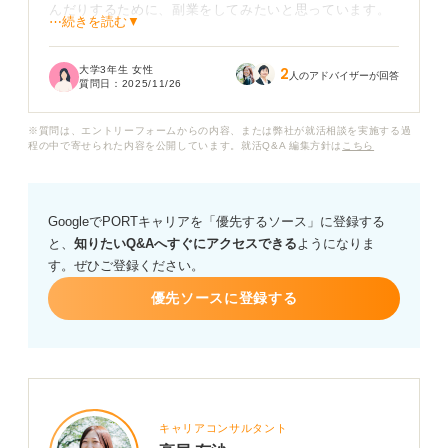
んだりするために、副業をしてみたいと思っています。
⋯続きを読む▼
ただ、会社にバレてトラブルになることや、本業に支障
大学3年生 女性
2
が出たりしないかなど不安です。
人のアドバイザーが回答
質問日：
2025/11/26
実際に、正社員がアルバイトを掛け持ちすることは可能
※質問は、エントリーフォームからの内容、または弊社が就活相談を実施する過
なのでしょうか？ また、その場合に注意すべき点や、や
程の中で寄せられた内容を公開しています。就活Q&A 編集方針は
こちら
ってはいけないことがあれば教えてください。
GoogleでPORTキャリアを「優先するソース」に登録する
と、
知りたいQ&Aへすぐにアクセスできる
ようになりま
す。ぜひご登録ください。
優先ソースに登録する
キャリアコンサルタント