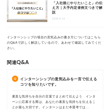
「入社後にやりたいこと」の伝
「状態」を考え、それを伝えるのも一つです。
え方｜大手内定者例文つきで解
説
たとえば「3年後には社内で欠かせない人材と言われるま
でに成長して〜」「後輩から頼られるようになって〜」
2026.6.12
のようなことですね。これらのポイントを意識して魅力
的な意気込みを書いてみてください。
インターンシップの場合の意気込みの書き方についてはこちら
2
のQ&Aで詳しく解説しているので、あわせて確認してみてくだ
さい。
Q&A
関連
インターンシップの意気込みを一言で伝える
コツを知りたいです。
素直な気持ちを自分の言葉でまとめて伝えよう インタ
ーンに応募する際は、あなたの素直な気持ちを伝えるこ
とが最も大切です。インターンはまだ本選考では…