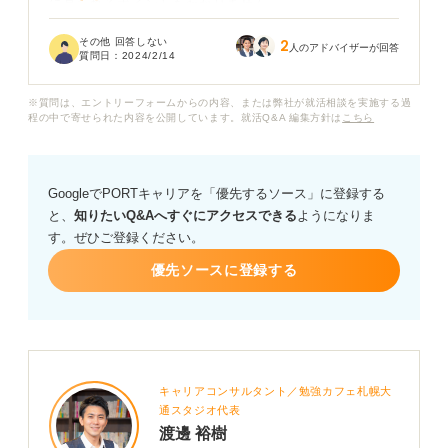
に見られるポイントもわかりません。
その他 回答しない
2
就活生の就職意欲なんて皆同じくらいあるだろうし、意
人のアドバイザーが回答
質問日：
2024/2/14
気込みの内容も皆同じようなものですよね？ そんな中で
どうやって魅力的に書けば良いのでしょうか？
※質問は、エントリーフォームからの内容、または弊社が就活相談を実施する過
程の中で寄せられた内容を公開しています。就活Q&A 編集方針は
こちら
意気込みの書き方のコツやキャリアビジョンとの違いな
どについて教えていただけないでしょうか。
GoogleでPORTキャリアを「優先するソース」に登録する
と、
知りたいQ&Aへすぐにアクセスできる
ようになりま
す。ぜひご登録ください。
優先ソースに登録する
キャリアコンサルタント／勉強カフェ札幌大
通スタジオ代表
渡邊 裕樹