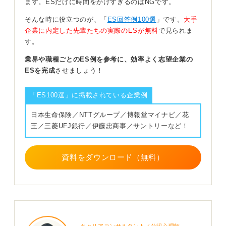
ます。ESだけに時間をかけすぎるのはNGです。
ほかの人が怠りがちな面倒な対策まですることで意
そんな時に役立つのが、「
ES回答例100選
」です。
大手
気込みの強さが伝わる
企業に内定した先輩たちの実際のESが無料
で見られま
す。
意気込みの内容が似通ってしまう原因はいくつか考えら
れますが、最もよくある原因2つを挙げると、一つは自己
業界や職種ごとのES例を参考に、効率よく志望企業の
分析の不十分さ、もう一つは業界・企業研究の不十分さ
ESを完成
させましょう！
にあります。
「ES100選」に掲載されている企業例
まず自己分析の不十分さについては、さまざまな業界が
ある中でなぜその業界を選んだのか、その業界の中でな
日本生命保険／NTTグループ／博報堂マイナビ／花
ぜあえてその企業を選んだのか、これに対してスムーズ
王／三菱UFJ銀行／伊藤忠商事／サントリーなど！
に答えられるでしょうか。
「◯◯が好きで、△△という長所を持っているから」
資料をダウンロード（無料）
「自分の長所を活かした分野で働きたいから」「◯◯に
ついて興味があり、自分の△△な価値観と合致すると思
ったから」のように「自分はこうだからその会社を選ん
だ」という、自分自身の価値観・経験・興味・長所など
をベースにして説明できれば、志望動機や意気込みにオ
リジナリティが生まれます。
キャリアコンサルタント／公認心理師