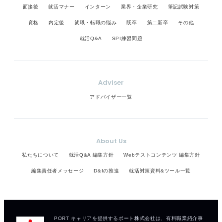
面接後
就活マナー
インターン
業界・企業研究
筆記試験対策
資格
内定後
就職・転職の悩み
既卒
第二新卒
その他
就活Q&A
SPI練習問題
Adviser
アドバイザー一覧
About Us
私たちについて
就活Q&A 編集方針
Webテストコンテンツ 編集方針
編集責任者メッセージ
D&Iの推進
就活対策資料&ツール一覧