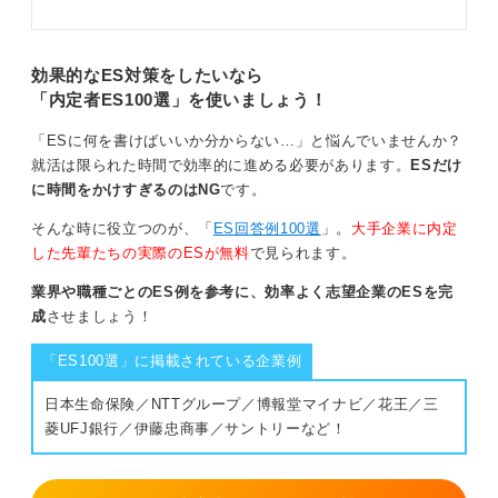
効果的なES対策をしたいなら
「内定者ES100選」を使いましょう！
「ESに何を書けばいいか分からない…」と悩んでいませんか？
就活は限られた時間で効率的に進める必要があります。
ESだけ
に時間をかけすぎるのはNG
です。
そんな時に役立つのが、「
ES回答例100選
」。
大手企業に内定
した先輩たちの実際のESが無料
で見られます。
業界や職種ごとのES例を参考に、効率よく志望企業のESを完
成
させましょう！
「ES100選」に掲載されている企業例
日本生命保険／NTTグループ／博報堂マイナビ／花王／三
菱UFJ銀行／伊藤忠商事／サントリーなど！