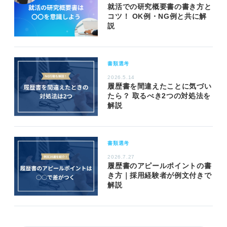
就活での研究概要書の書き方と
コツ！ OK例・NG例と共に解
説
書類選考
2026.5.14
履歴書を間違えたことに気づい
たら？ 取るべき2つの対処法を
解説
書類選考
2026.7.27
履歴書のアピールポイントの書
き方｜採用経験者が例文付きで
解説