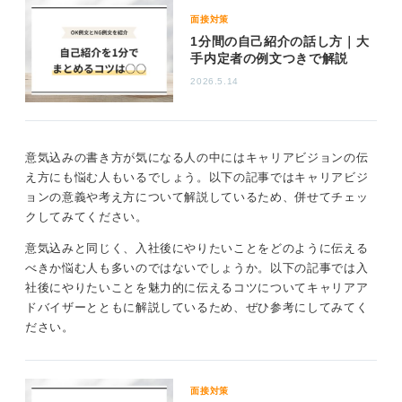
調べているな」と感じてもらえるでしょう。
面接対策
似通ったとしても本心の意気込みとして伝えること
1分間の自己紹介の話し方｜大
この作業を面倒くさいと感じる人もいますが、絶対にこ
が大切
手内定者の例文つきで解説
の会社に入りたいと思う人は、ほかの人がしないこうい
2026.5.14
う面倒くさいことをやっています。これが意欲の高さか
就活生の意気込みは、似たように見えても、本心から来
ら生まれる行動の違いなのです。
ているのか、まるっきりの借り物の言葉なのかは、相手
まずは自己分析の深さが十分なのか、業界・企業分析が
に伝わります。
十分できているのかを改めて考えてみて、そこに手を着
意気込みの書き方が気になる人の中にはキャリアビジョンの伝
平凡であっても、本心であること。どんな言葉だったら
ける余地がありそうであればぜひやってみてください。
え方にも悩む人もいるでしょう。以下の記事ではキャリアビジ
ウソにならないか、自分の心にしっくりくるのか。丁寧
きっと「意欲」の書き振りが変わってくるはずです。
ョンの意義や考え方について解説しているため、併せてチェッ
に考えていくことが大切です。
クしてみてください。
最後は意気込みの中のキャリアビジョンについてです。
そのためには、「自分の変えたいところはどこか」と、
まず意気込みとは、いかにその仕事をしたいのか、その
意気込みと同じく、入社後にやりたいことをどのように伝える
負の側面にも目をそらさず、自分を知っていくことが役
気持ちの度合いを表すものであるため、キャリアビジョ
べきか悩む人も多いのではないでしょうか。以下の記事では入
に立ちます。最初からかっこいい書き言葉にしようとせ
ンでも「今後このようになっていきたい」という将来の
社後にやりたいことを魅力的に伝えるコツについてキャリアア
ず、まずはざっくばらんに人と話してみることで、言葉
イメージや希望を伝えましょう。
ドバイザーとともに解説しているため、ぜひ参考にしてみてく
が見つかりやすくなりますよ。
ださい。
仕事をしたことがないので「こうなりたいなんてわから
ないよ」という声も聞きます。具体的な「やりたいこ
2
と」がある人は良いのですが、もしそれがない場合は、
面接対策
このような状態で仕事をしていたいという「あり方」