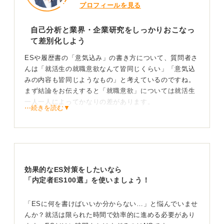
プロフィールを見る
自己分析と業界・企業研究をしっかりおこなっ
て差別化しよう
ESや履歴書の「意気込み」の書き方について、質問者さ
んは「就活生の就職意欲なんて皆同じくらい」「意気込
みの内容も皆同じようなもの」と考えているのですね。
まず結論をお伝えすると「就職意欲」については就活生
一人一人によってかなりの差があります。
⋯続きを読む▼
「絶対に◯◯がしたいからこの業界で働きたい！」「自
分はこれが夢だったから、何としてもこの企業でそれを
実現したい！」という人と、単に「大企業がいい」とい
う人ではエントリーするときのこだわりの理由が異な
り、熱量にも差が生まれます。
効果的なES対策をしたいなら
「内定者ES100選」を使いましょう！
しかし「意気込みの内容」については「表現の仕方」が
似通ったものになることは多く、これは単純に表現力の
問題です。では、どのように書けばありきたりな表現に
「ESに何を書けばいいか分からない…」と悩んでいませ
ならないのかを解説しますね。
んか？就活は限られた時間で効率的に進める必要があり