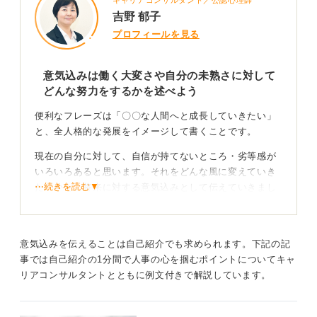
さらにその理由として具体的なエピソードがあると説得
吉野 郁子
力も増します。面接官も「ああ、だからこの就活生はこ
プロフィールを見る
ういうことに興味を持ってうちに応募してきたんだな」
と納得できるわけです。
意気込みは働く大変さや自分の未熟さに対して
この納得できる材料がなく「御社は◯◯が素晴らしく、
どんな努力をするかを述べよう
◯◯を大事にされているところに魅力を感じ、応募しま
した」という相手のことを述べるだけでは、その人自身
便利なフレーズは「〇〇な人間へと成長していきたい」
の個性が見えないのです。
と、全人格的な発展をイメージして書くことです。
もう一つ、業界・企業研究の不十分さについてですが、
現在の自分に対して、自信が持てないところ・劣等感が
そもそもの企業研究の目的とは、自分が行きたい会社
いろいろあると思います。それをどんな風に変えていき
が、ほかの会社と比べてどういう違いがあるから働きた
⋯続きを読む▼
たいかを、将来に対する意気込みとして伝えていきまし
いのかを説明できるようになることです。
ょう。
つまりここで必要な情報は「競合するほかの会社の情
また、企業ごとの違いとしては、「この会社で働くと、
報」です。自分が行きたい会社だけしか見ていなけれ
どんなことが大変か」が企業研究を深めていくことで見
意気込みを伝えることは自己紹介でも求められます。下記の記
ば、比べることができず、なぜ「あえてこの会社なの
えてきます。その大変さに対して、どのような努力をす
事では自己紹介の1分間で人事の心を掴むポイントについてキャ
か」を説明することができません。
る覚悟かを述べていきましょう。
リアコンサルタントとともに例文付きで解説しています。
これが説明できると「この会社がいい」という意気込み
すぐに始める努力が「意気込み」、長期的な目標や将来
に納得感が生まれます。面接官にも「よく業界のことを
のなりたい姿が「キャリアビジョン」です。