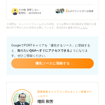
ほかの学生がどのような意気込みを述べているのかも気
になっているのですが、おすすめの意気込み例や伝え方
その他 回答しない
2
のポイントなどはありますか？
人のアドバイザーが回答
質問日：
2025/6/16
※質問は、エントリーフォームからの内容、または弊社が就活相談を実施する過
程の中で寄せられた内容を公開しています。就活Q&A 編集方針は
こちら
GoogleでPORTキャリアを「優先するソース」に登録する
と、
知りたいQ&Aへすぐにアクセスできる
ようになりま
す。ぜひご登録ください。
優先ソースに登録する
国家資格キャリアコンサルタント／産業カウ
ンセラー
増田 和芳