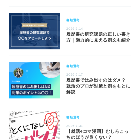
書類選考
2026.5.14
履歴書の研究課題の正しい書き
方｜魅力的に見える例文も紹介
書類選考
2026.6.17
履歴書ではみ出すのはダメ？
就活のプロが対策と例をもとに
解説
書類選考
2026.7.31
【就活4コマ漫画】むしろこっ
ちのほうが良くない？