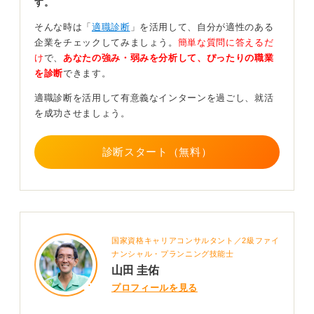
す。
く共感をしました。そこで、具体的にどのような業務内
容なのかを知りたく、インターンに申し込みました」の
そんな時は「
適職診断
」を活用して、自分が適性のある
ように、簡潔かつ具体的に伝えるのがポイントです。
企業をチェックしてみましょう。
簡単な質問に答えるだ
け
で、
あなたの強み・弱みを分析して、ぴったりの職業
「事業内容を深く理解したい」「企業の雰囲気を知りた
を診断
できます。
い」といったインターン先への関心を示す内容でも問題
ありません。
適職診断を活用して有意義なインターンを過ごし、就活
を成功させましょう。
「今後の就職活動に役立てたい」「就職活動に向けてビ
ジネスマナーを習得したい」といったあなたの成長意欲
を伝える内容でも良いです。本選考までの期間は残され
診断スタート（無料）
ているため、難しく考えず素直な意気込みを伝えてみま
しょう。
0
国家資格キャリアコンサルタント／2級ファイ
ナンシャル・プランニング技能士
山田 圭佑
プロフィールを見る