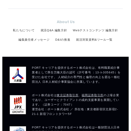
About Us
私たちについて
就活Q&A 編集方針
Webテストコンテンツ 編集方針
編集責任者メッセージ
D&Iの推進
就活対策資料&ツール一覧