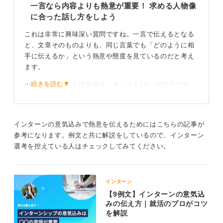
一言なら内容よりも熱意が重要！ 求める人物像
に合った話し方をしよう
これは非常に興味深い質問ですね。一言で伝えるとなる
と、文章そのものよりも、同じ言葉でも「どのように相
手に伝えるか」という熱意や態度を見ているのだと考え
ます。
⋯続きを読む▼
一言で伝えられる情報量は、多くても10～20文字です。
伝えられる文字数がごく少量に限られているため、言葉
や内容に技巧を凝らすよりも、むしろ企業が求める人物
像に合った態度を意識するほうが良いと言えます。
インターンの意気込みで熱意を伝えるためにはこちらの記事が
具体的には、言葉の伝え方が重要です。言葉の抑揚や発
参考になります。例文と共に解説をしているので、インターン
声の仕方、もちろん表情や姿勢なども含めて、総合的に
選考を控えている人はチェックしてみてください。
意識してみてください。熱意や意欲が伝わるところであ
るため、企業側もこれらの点を見ている可能性が高いと
言えます。
インターン
【9例文】インターンの意気込
自分らしさが伝わるような興味を持たせる一言を選
みの伝え方｜就活のプロがコツ
ぼう
を解説