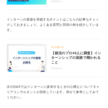
2026.8.7
また、ESで一言の自己PRを求められた場合は、相手が
質問したくなるような内容を書くことが必要です。相手
を惹きつける言葉の選び方や、手書きであれば文字の勢
インターンの面接を突破するポイントはこちらの記事もチェッ
いなどを意識してみてください。
クしておきましょう。よくある質問と回答の例を紹介していま
す。
実際、ESの自己PRをあえて一言で終わらせたという人
もいました。その人はトップレベルの評価で合格したよ
うです。このように、相手の好奇心をかきたてるため
に、あえて一言で終わらせるという高等テクニックがあ
インターン
ります。
【就活のプロ49人に調査】イン
ターンシップの面接で聞かれる
ただ、かなり高等テクニックではあるので、積極的なお
こと
すすめはできません。面接であれ、ESであれ、入社への
2026.6.4
意欲を全面に出し、自分らしさが伝わるエピソードを準
備して選考に臨んでくださいね。
次のQ&Aではインターンに参加するときの心構えについてキャ
0
リアコンサルタントが回答しています。併せて参考にしてみて
ください。