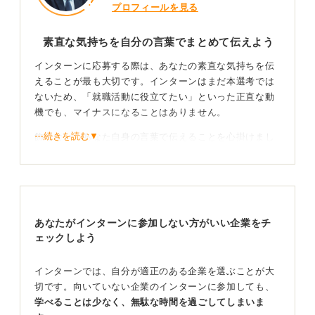
プロフィールを見る
素直な気持ちを自分の言葉でまとめて伝えよう
インターンに応募する際は、あなたの素直な気持ちを伝
えることが最も大切です。インターンはまだ本選考では
ないため、「就職活動に役立てたい」といった正直な動
機でも、マイナスになることはありません。
⋯続きを読む▼
飾らない、あなた自身の言葉で伝えることを心掛けまし
ょう。
成長意欲と関心度の高さをアピール！ 本選考を過剰
に意識せず話そう
あなたがインターンに参加しない方がいい企業をチ
また、企業は「学生がなぜそのインターンを選んだの
ェックしよう
か」という動機を知りたいと考えています。学生側とし
ても、動機を伝えることで、企業への関心度の高さをア
インターンでは、自分が適正のある企業を選ぶことが大
ピールすることができるのです。
切です。向いていない企業のインターンに参加しても、
学べることは少なく、無駄な時間を過ごしてしまいま
「貴社の〇〇の取り組みが、私の大切にしている○○に近