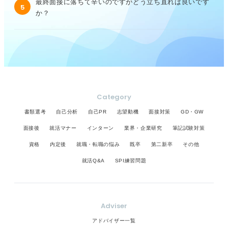
最終面接に落ちて辛いのですがどう立ち直れば良いです
5
か？
Category
書類選考
自己分析
自己PR
志望動機
面接対策
GD・GW
面接後
就活マナー
インターン
業界・企業研究
筆記試験対策
資格
内定後
就職・転職の悩み
既卒
第二新卒
その他
就活Q&A
SPI練習問題
Adviser
アドバイザー一覧