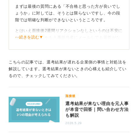
まずは最後の質問にある「不合格と思った方が良いでし
ょうか」に対しては、そうとは限らないですし、今の段
階では明確な判断ができないというところです。
とはいえ面接後2週間リアクションなしというのは不安に
⋯続きを読む▼
なりますね。しかも人事担当者にメールしても返答がな
いのであればなおさらです。この状況でできることをい
くつかあげますね。
まずは、採用担当者への再度の連絡を試みることです。
こちらの記事では、選考結果が遅れる企業側の事情と対処法を
先にメールしてから何日経っているのか質問内容からは
解説しています。選考結果が来ないときの心構えも紹介してい
わかりませんが、メールの翌日に返信がないというので
るので、チェックしてみてください。
あればもう3日程度待ちましょう。
リアクションがなく、再度問い合わせする際は、あくま
面接後
で丁寧な文面のメールをするように気を付けてくださ
選考結果が来ない理由を元人事
い。
が本音で回答｜問い合わせ方法
も解説
ここでメール内容から質問者さんのイライラした感情
2026.5.29
や、企業側を責めるような雰囲気が伝わってしまうとそ
れはマイナス評価につながりかねません。現在の選考の
進行状況を丁寧に尋ねる内容で問い合わせましょう。