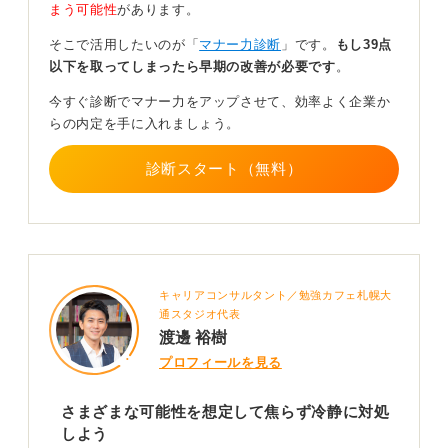
が終了するまで最終判断の連絡ができないというケース
まう可能性
があります。
です。
そこで活用したいのが「
マナー力診断
」です。
もし39点
そのほか、予算の確認や組織内の変更など、採用に影響
以下を取ってしまったら早期の改善が必要です
。
する内部調整により結果通知が遅れているというケース
も考えられます。たくさんの問い合わせに対応してい
今すぐ診断でマナー力をアップさせて、効率よく企業か
て、メールを見落としている可能性もあります。
らの内定を手に入れましょう。
2〜3週間に1度程度、フォローアップのメールを送るこ
診断スタート（無料）
とを検討してみましょう。ほかの機会も検討し、応募を
続けながら気長に待ってみましょう。
0
キャリアコンサルタント／勉強カフェ札幌大
通スタジオ代表
渡邊 裕樹
プロフィールを見る
さまざまな可能性を想定して焦らず冷静に対処
しよう