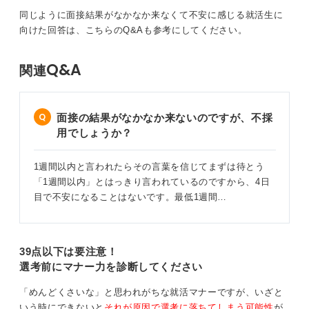
同じように面接結果がなかなか来なくて不安に感じる就活生に
向けた回答は、こちらのQ&Aも参考にしてください。
別企業への応募を検討してみるのも選択肢の一つ
もう一つのアクションとしては、新たな応募先を探すこ
Q&A
関連
とです。一つの結果が出るまでに次の機会を探さないの
は時間のロスです。なかなか気持ちが乗らないかもしれ
ませんが、万が一のために、別の企業を探しておくのを
面接の結果がなかなか来ないのですが、不採
おすすめします。
用でしょうか？
もし今の会社で内定をもらえれば、その段階で新たに探
したところには断りを入れれば良いのです。外資系企業
1週間以内と言われたらその言葉を信じてまずは待とう
は日本企業とは異なる採用プロセスを取る場合もよくあ
「1週間以内」とはっきり言われているのですから、4日
ります。採用に関してかかわる人や確認を取るべき人も
目で不安になることはないです。最低1週間…
応募者が想定しているものよりも多いかもしれません。
もしかして本国に確認を取り、そこからの回答を待たな
ければならないとか、そのようなことで時間がかかって
39点以下は要注意！
いる可能性もゼロではありません。くれぐれも焦らず、
選考前にマナー力を診断してください
冷静に行動することが大切です。
「めんどくさいな」と思われがちな就活マナーですが、いざと
いう時にできないと
それが原因で選考に落ちてしまう可能性
が