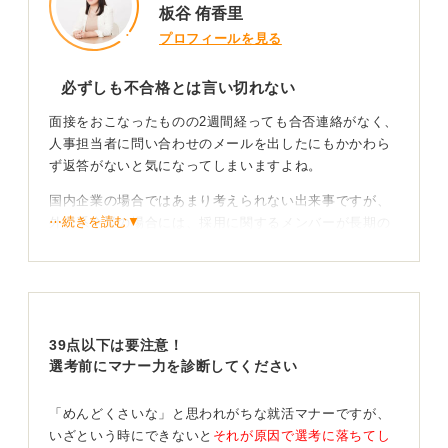
板谷 侑香里
プロフィールを見る
必ずしも不合格とは言い切れない
面接をおこなったものの2週間経っても合否連絡がなく、
人事担当者に問い合わせのメールを出したにもかかわら
ず返答がないと気になってしまいますよね。
国内企業の場合ではあまり考えられない出来事ですが、
⋯続きを読む▼
外資系企業の場合には、採用に関するメンバーが長期の
出張や休暇中で、メンバーの意見をすり合わせることが
できずに返答できず保留になっている可能性がありま
す。
メールを見落とされている可能性も
39点以下は要注意！
選考前にマナー力を診断してください
また、中途採用の候補者が複数いるというケースも考え
られます。合格の連絡をしようとしたところで、良さそ
「めんどくさいな」と思われがちな就活マナーですが、
うな候補者が現れて、その人のhiring managerとの面接
いざという時にできないと
それが原因で選考に落ちてし