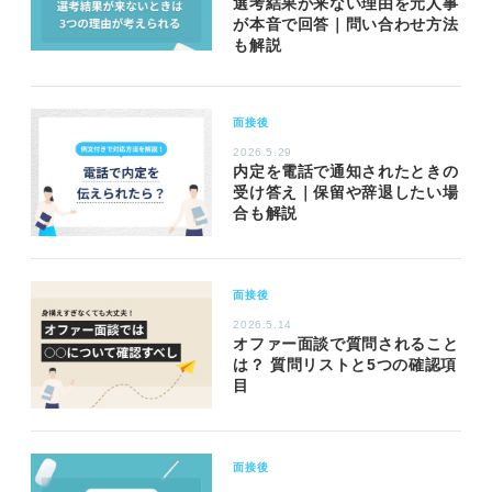
選考結果が来ない理由を元人事
が本音で回答｜問い合わせ方法
も解説
面接後
2026.5.29
内定を電話で通知されたときの
受け答え｜保留や辞退したい場
合も解説
面接後
2026.5.14
オファー面談で質問されること
は？ 質問リストと5つの確認項
目
面接後