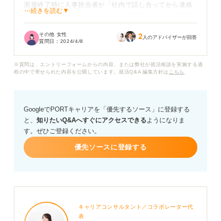
面接終了時に人事担当者が「社内で話し合ってから連絡
⋯続きを読む▼
します」と言ってくれましたが、2週間経っても合否連絡
が来ないので、人事担当者に問い合わせのメールを出し
その他 女性
2
ました。しかし、そのメールに対しても人事担当者から
人のアドバイザーが回答
質問日：
2024/4/8
いまだ返答がありません。
※質問は、エントリーフォームからの内容、または弊社が就活相談を実施する過
これは不合格と思った方が良いでしょうか？
程の中で寄せられた内容を公開しています。就活Q&A 編集方針は
こちら
GoogleでPORTキャリアを「優先するソース」に登録する
と、
知りたいQ&Aへすぐにアクセスできる
ようになりま
す。ぜひご登録ください。
優先ソースに登録する
キャリアコンサルタント／コラボレーター代
表