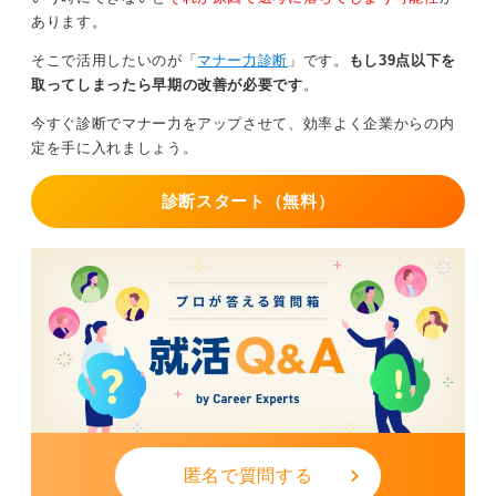
0
あります。
そこで活用したいのが「
マナー力診断
」です。
もし39点以下を
取ってしまったら早期の改善が必要です
。
今すぐ診断でマナー力をアップさせて、効率よく企業からの内
定を手に入れましょう。
診断スタート（無料）
匿名で質問する