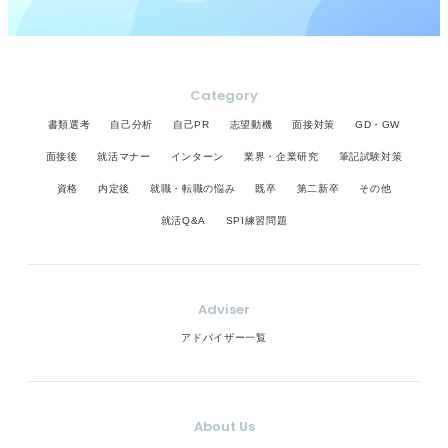
Category
書類選考
自己分析
自己PR
志望動機
面接対策
GD・GW
面接後
就活マナー
インターン
業界・企業研究
筆記試験対策
資格
内定後
就職・転職の悩み
既卒
第二新卒
その他
就活Q&A
SPI練習問題
Adviser
アドバイザー一覧
About Us