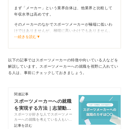
まず「メーカー」という業界自体は、他業界と比較して
年収水準は高めです。
そのメーカーのなかでスポーツメーカーが極端に低いわ
けではありませんが、極端に高いわけでもありません。
⋯続きを読む▼
理由の多くは市場規模の違いです。
食品業界（市場規模100兆円超など）や自動車業界に比
べ、スポーツ用品業界は市場規模が小さくなります。
以下の記事ではスポーツメーカーの特徴や向いている人などを
解説しています。スポーツメーカーへの就職を視野に入れてい
市場規模が会社の売上規模に影響し、それが給与水準に
る人は、事前にチェックしておきましょう。
反映されるのです。
年収アップの王道は昇進と心得よう
関連記事
なおどのメーカーであっても、年収を上げる最もわかり
スポーツメーカーへの就職
やすいキャリアパスは、昇進して管理職になることで
を実現する方法｜志望動機
す。
スポーツが好きな人でスポーツメー
例文も紹介
カーへの就職を考えている人もいる
でしょう。スポーツメーカーは選考
記事を読む
0