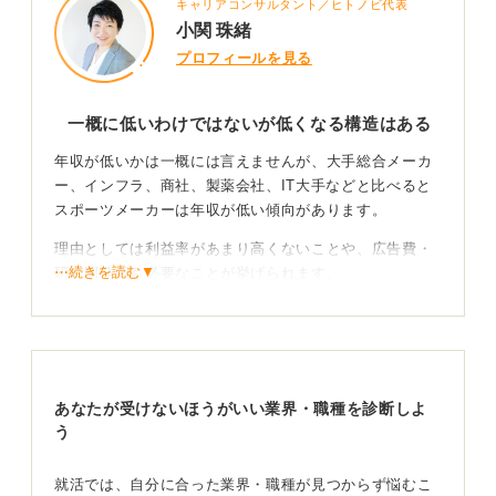
キャリアコンサルタント／ヒトノビ代表
小関 珠緒
プロフィールを見る
一概に低いわけではないが低くなる構造はある
年収が低いかは一概には言えませんが、大手総合メーカ
ー、インフラ、商社、製薬会社、IT大手などと比べると
スポーツメーカーは年収が低い傾向があります。
理由としては利益率があまり高くないことや、広告費・
⋯続きを読む▼
研究開発費も必要なことが挙げられます。
またブランドの人気が高いので、給与が低くても応募者
が集まります。人気職種なので倍率が高く、給与が上が
りにくい側面もあります。
あなたが受けないほうがいい業界・職種を診断しよ
稼ぎやすい職種や企業へのステップアップも視野に
う
入れてみよう
就活では、自分に合った業界・職種が見つからず悩むこ
一方、誰もが知っている外資系のスポーツブランドや日