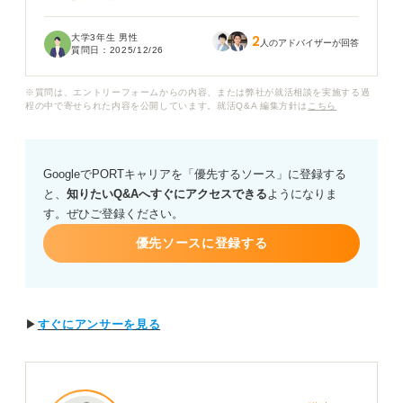
なっています。
大学3年生 男性
2
もちろんやりがいはお金には代えられないと思っていま
人のアドバイザーが回答
質問日：
2025/12/26
すが、将来的な生活も考えると年収が低いのは少し心配
です。
※質問は、エントリーフォームからの内容、または弊社が就活相談を実施する過
程の中で寄せられた内容を公開しています。就活Q&A 編集方針は
こちら
スポーツメーカーの給与水準は、ほかの大手企業と比べ
て低いのでしょうか？ もし低い場合どのような理由が考
えられるのか教えてください。
GoogleでPORTキャリアを「優先するソース」に登録する
と、
知りたいQ&Aへすぐにアクセスできる
ようになりま
またスポーツメーカーの中でも年収が高い企業や、年収
す。ぜひご登録ください。
を上げるためのキャリアパスなど具体的なアドバイスや
意見を伺いたいです。
優先ソースに登録する
▶
すぐにアンサーを見る