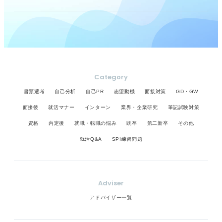
Category
書類選考
自己分析
自己PR
志望動機
面接対策
GD・GW
面接後
就活マナー
インターン
業界・企業研究
筆記試験対策
資格
内定後
就職・転職の悩み
既卒
第二新卒
その他
就活Q&A
SPI練習問題
Adviser
アドバイザー一覧