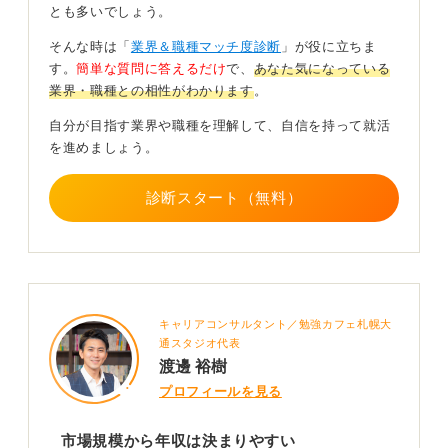
とも多いでしょう。
本の有名企業は高い年収が見込まれます。
そんな時は「
業界＆職種マッチ度診断
」が役に立ちま
職種としては、総合職、研究、海外企画などは伸びやす
す。
簡単な質問に答えるだけ
で、
あなた気になっている
いですが、店舗での販売職は比較的低いです。
業界・職種との相性がわかります
。
スポーツ好きが集まる業界なので、「給料よりもこの仕
自分が目指す業界や職種を理解して、自信を持って就活
事が好きだからしたい」と考える人も多いと思います。
を進めましょう。
もし入社するなら、経験を積んで専門性を高め、本社の
総合職へのキャリアアップや、外資系ブランドへの転職
診断スタート（無料）
も視野に入れると良いでしょう。
0
キャリアコンサルタント／勉強カフェ札幌大
通スタジオ代表
渡邊 裕樹
プロフィールを見る
市場規模から年収は決まりやすい