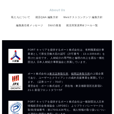
About Us
私たちについて
就活Q&A 編集方針
Webテストコンテンツ 編集方針
編集責任者メッセージ
D&Iの推進
就活対策資料&ツール一覧