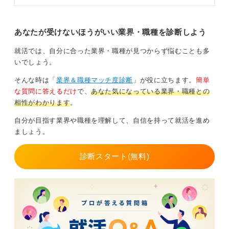
倍率が高いため、徹底した対策が必
要です。この記事ではキャリアコン
サルタントと一緒にスポーツメーカ
ーに就職するための対策を網羅的に
あなたが受けないほうがいい業界・職種を診断しよう
解説しています。
就活では、自分に合った業界・職種が見つからず悩むことも多
いでしょう。
そんな時は「
業界＆職種マッチ度診断
」が役に立ちます。
簡単
な質問に答えるだけ
で、
あなた気になっている業界・職種との
相性がわかります
。
自分が目指す業界や職種を理解して、自信を持って就活を進め
ましょう。
診断スタート(無料)