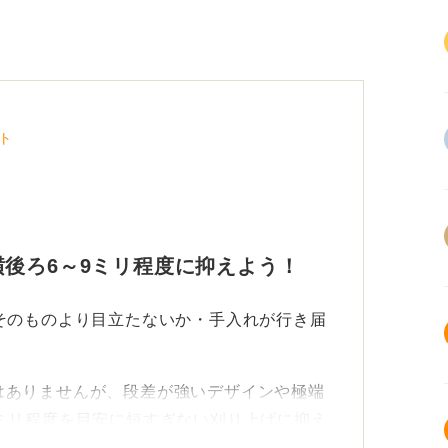
ト
後ろ6～9ミリ程度に抑えよう！
そのものより目立たないか・手入れが行き届
はありませんが、段差が強いデザインや極端
ミリ程度を目安に短すぎない刈り上げに抑え