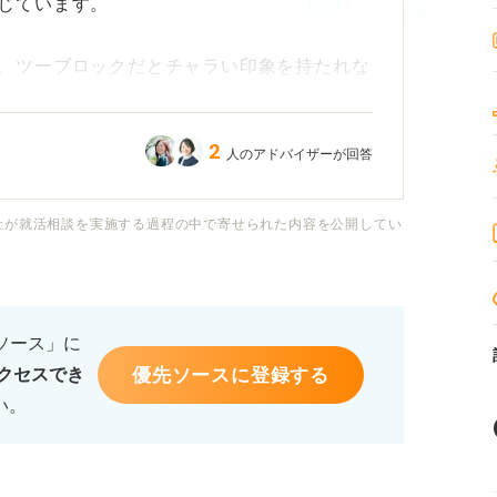
じています。
、ツーブロックだとチャラい印象を持たれな
はやめたほうが良いでしょうか？
2
人のアドバイザーが回答
を知りたいです。また、もしツーブロックの
分の長さは何ミリ程度に抑えるべきか、アド
社が就活相談を実施する過程の中で寄せられた内容を公開してい
るソース」に
優先ソースに登録する
クセスでき
い。