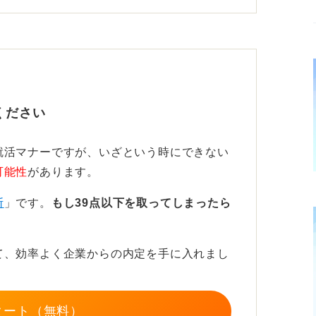
を整えて前髪が目にかからないようセットし
ラーは地毛～暗め、ワックスは艶控えめで束
。
業界では段差をさらに弱め、IT・クリエイ
ください
ラストを抑えると安心です。
就活マナーですが、いざという時にできない
てみるのも一つの手
可能性
があります。
ろは6～9ミリ、上は流せる長さ、境目はな
断
」です。
もし39点以下を取ってしまったら
で共有しましょう。
ヤーで根元を立ててから軽く整えるだけの再
て、効率よく企業からの内定を手に入れまし
度就活想定で整え、面接本番まで同じスタイ
タート（無料）