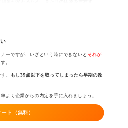
て印象が変わるため、見た目の印象を左右す
には注意が必要です。
のトレンドではなく、誠実さ・清潔感・信頼
さい
なのではなく、極端に短い刈り上げ、コント
ング剤で固めすぎた印象が避けるべきポイン
マナーですが、いざという時にできないと
それが
ます。
ンスまで意識すると失敗しない
です。
もし39点以下を取ってしまったら早期の改
リ程度が最も無難です。これくらいの長さで
効率よく企業からの内定を手に入れましょう。
で落ち着いた印象になります。
うナチュラルツーブロックやソフトツーブロ
タート（無料）
好印象です。