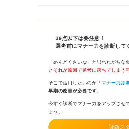
トップは自然な長さを残し、分け目
ます。耳周りと襟足はすっきり、カ
感を強調しすぎないことが大切です
39点以下は要注意！
金融・インフラ・公務系など保守的な
選考前にマナー力を診断して
ティブであっても面接当日はコント
「めんどくさいな」と思われがちな
美容師に就活用の髪型を聞い
と
それが原因で選考に落ちてしまう
美容室では「就活用に段差弱め、横後
そこで活用したいのが「
マナー力診
じませてほしい」といったオーダー
早期の改善が必要です
。
前日夜にシャンプー、当日はドライ
今すぐ診断でマナー力をアップさせ
現性を重視してください。
ょう。
迷った場合、履歴書写真撮影前に一
診断ス