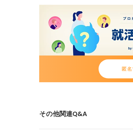
特に金融・公務員・メーカーなどの
を目安に短すぎない設定にしましょ
また、トップの髪を長く残しすぎる
ームは控えめに。スタイリングはツ
すめです。
結論として、清潔感と自然さを意識
す。
匿名
髪型そのものよりも、「整っている
ことが最も大切です。美容室で「就
えれば、プロが最適な長さに仕上げ
その他関連Q&A
1