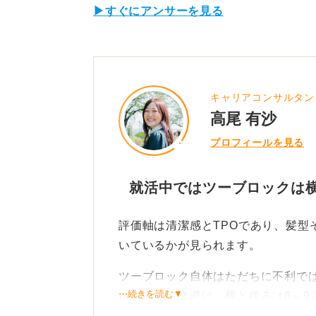
▶すぐにアンサーを見る
キャリアコンサルタン
高尾 有沙
プロフィールを見る
就活中ではツーブロックは横
評価軸は清潔感とTPOであり、髪型
いているかが見られます。
ツーブロック自体はただちに不利で
⋯続きを読む▼
なフェードは避け、横と後ろは6～9
ると無難です。