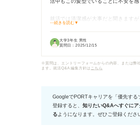
活中もこの髪型でいることに不安を感
就活では清潔感が大事だと聞きますが
⋯続きを読む▼
いか心配です。就活中にツーブロック
大学3年生 男性
ツーブロックに対する企業からの評価
質問日：
2025/12/15
ままで行くなら、具体的に刈り上げ部
バイスをお願いします。
※質問は、エントリーフォームからの内容、または弊
ます。就活Q&A 編集方針は
こちら
GoogleでPORTキャリアを「優先す
登録すると、
知りたいQ&Aへすぐにア
る
ようになります。ぜひご登録くださ