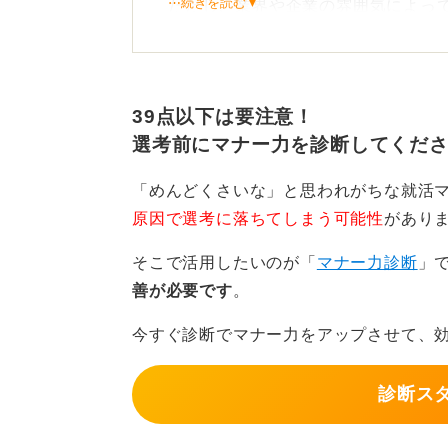
⋯続きを読む▼
ただし、業界や企業の雰囲気によっ
る刈り上げの長さと全体のバランス
まず、企業が重視しているのは髪型
感が伝わるかどうかです。
39点以下は要注意！
選考前にマナー力を診断してくだ
そのため、ツーブロック自体がNG
ラストが強すぎるライン、スタイリ
「めんどくさいな」と思われがちな就活
トとなります。
原因で選考に落ちてしまう可能性
があり
業界ごとの印象差と全体バラ
そこで活用したいのが「
マナー力診断
」
善が必要です
。
具体的には、刈り上げ部分は6〜9ミ
今すぐ診断でマナー力をアップさせて、
あれば地肌が目立たず、ナチュラル
サイドの段差を自然にぼかしてもら
診断ス
ックに仕上げると、どんな業界でも