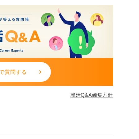
保守的な業界を志望する場合は、6ミリ以上
う。
とアンバランスに見えるため、全体のボリュ
ヤを抑えたナチュラル仕上げにするのがおす
したツーブロックなら就活でも十分通用しま
で質問する
」「手入れが行き届いている」と感じさせる
活に合う自然なツーブロックにしたい」と伝
就活Q&A編集方針
てくれます。