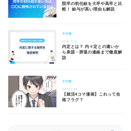
院卒の初任給を大卒や高卒と比
較！ 給与が高い理由も解説
その他
2026.7.31
内定とは？ 内々定との違いか
ら承諾・辞退の連絡まで徹底解
説
その他
2026.7.28
【就活4コマ漫画】これって合
格フラグ？