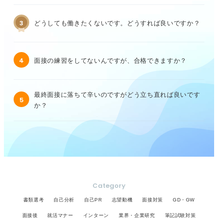
3
どうしても働きたくないです。どうすれば良いですか？
4
面接の練習をしてないんですが、合格できますか？
最終面接に落ちて辛いのですがどう立ち直れば良いです
5
か？
Category
書類選考
自己分析
自己PR
志望動機
面接対策
GD・GW
面接後
就活マナー
インターン
業界・企業研究
筆記試験対策