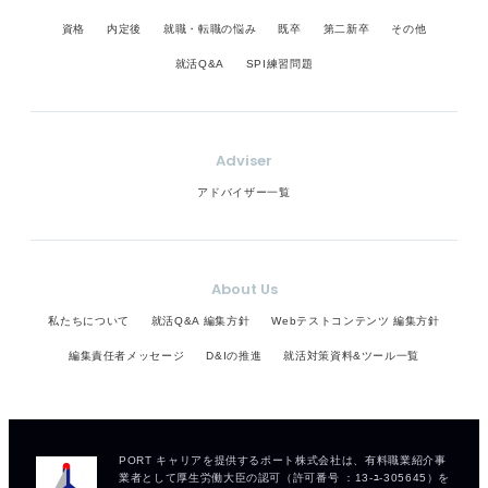
資格
内定後
就職・転職の悩み
既卒
第二新卒
その他
就活Q&A
SPI練習問題
Adviser
アドバイザー一覧
About Us
私たちについて
就活Q&A 編集方針
Webテストコンテンツ 編集方針
編集責任者メッセージ
D&Iの推進
就活対策資料&ツール一覧