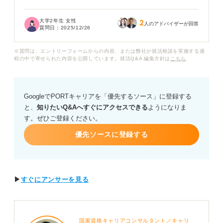
め、「ほかの対策に時間を割くべきだった」と後悔する
ことだけは避けたいです。
大学2年生 女性
2
人のアドバイザーが回答
質問日：
2025/12/26
行政書士の資格を持っていると、有利にはたらくのでし
ょうか？ 具体的にどんな業界や職種で有利になるのかを
※質問は、エントリーフォームからの内容、または弊社が就活相談を実施する過
知りたいです。また、効果的にアピールする方法があれ
程の中で寄せられた内容を公開しています。就活Q&A 編集方針は
こちら
ば教えてください。
GoogleでPORTキャリアを「優先するソース」に登録する
と、
知りたいQ&Aへすぐにアクセスできる
ようになりま
す。ぜひご登録ください。
優先ソースに登録する
▶
すぐにアンサーを見る
国家資格キャリアコンサルタント／キャリ