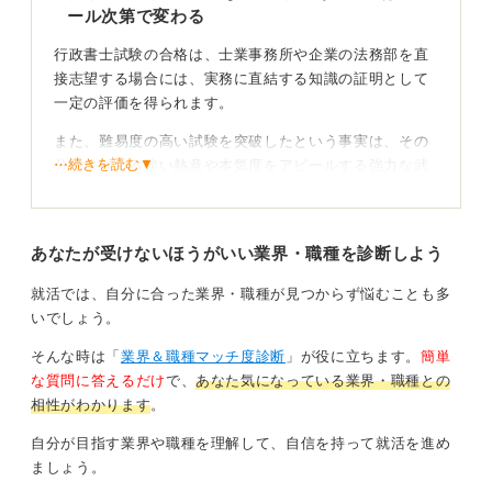
ール次第で変わる
行政書士試験の合格は、士業事務所や企業の法務部を直
接志望する場合には、実務に直結する知識の証明として
一定の評価を得られます。
また、難易度の高い試験を突破したという事実は、その
⋯続きを読む▼
分野に対する強い熱意や本気度をアピールする強力な武
器にもなるでしょう。
資格よりプロセス！ 目標達成の過程をアピールしよ
あなたが受けないほうがいい業界・職種を診断しよう
う
就活では、自分に合った業界・職種が見つからず悩むことも多
しかし、法務とは直接関係のない業界や職種を受ける場
いでしょう。
合、資格そのものが選考で直接有利に働くことは、残念
そんな時は「
業界＆職種マッチ度診断
」が役に立ちます。
簡単
ながらそれほど多くありません。
な質問に答えるだけ
で、
あなた気になっている業界・職種との
資格を「知識の証明」としてだけ提示すると、採用担当
相性がわかります
。
者から「なぜ行政書士ではなく、うちの会社なの？」と
自分が目指す業界や職種を理解して、自信を持って就活を進め
いう疑問を持たれてしまう可能性もあります。
ましょう。
そこで重要になるのが、資格そのものよりも、「資格を