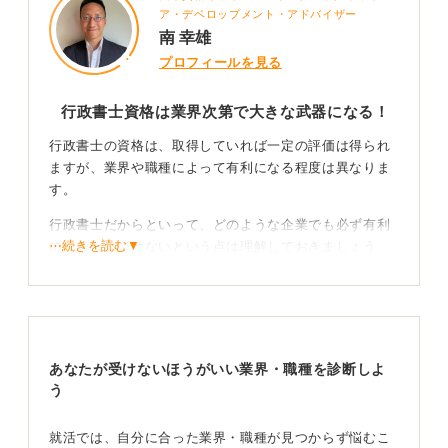
ア・デベロップメント・アドバイザー
南 幸雄
プロフィールを見る
行政書士資格は業界次第で大きな武器になる！
行政書士の資格は、取得していれば一定の評価は得られ
ますが、業界や職種によって有利になる程度は異なりま
す。
行政書士だからといって、どのような企業でも必ず有利
⋯続きを読む▼
になるわけではないという点は理解しておきましょう。
特に有利になるのは、建設業、不動産業、運送業など、
行政的な許認可が業務上欠かせない業界です。
こういった許認可・法務関係の業務において、資格の知
識は非常に強力な強みになります。
あなたが受けないほうがいい業界・職種を診断しよ
う
資格取得の努力とビジョンを結びつけて伝えよう！
就活では、自分に合った業界・職種が見つからず悩むこ