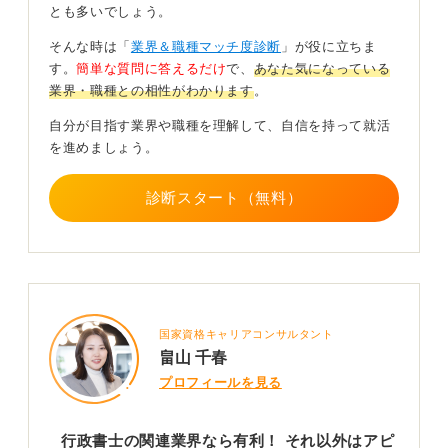
加えて、一般企業の法務部門や総務・人事部などでも、
とも多いでしょう。
契約書作成や労務管理といった法律の知識が役立つた
そんな時は「
業界＆職種マッチ度診断
」が役に立ちま
め、大きなアピールポイントになります。
す。
簡単な質問に答えるだけ
で、
あなた気になっている
重要なのは、資格取得に向けた努力とそこで得た専門知
業界・職種との相性がわかります
。
識を、ご自身の自己分析や将来のビジョンとどう結びつ
自分が目指す業界や職種を理解して、自信を持って就活
けて説明するかです。
を進めましょう。
「なぜ行政書士を目指したのか」という動機や、入社後
にその知識をどう活かすかという点を、ご自身の経験を
診断スタート（無料）
交えて具体的に伝えることで、説得力が増し、ほかの応
募者との差別化が図れるでしょう。
0
国家資格キャリアコンサルタント
畠山 千春
プロフィールを見る
行政書士の関連業界なら有利！ それ以外はアピ