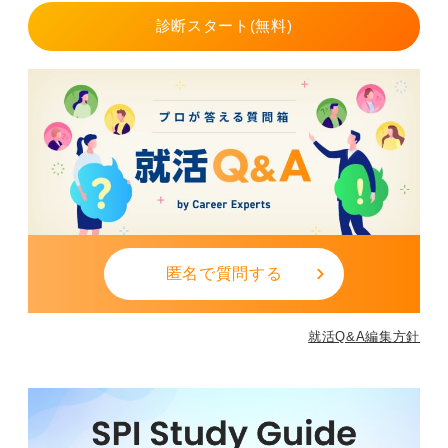
取得するまでにどのような努力をしたか」というプロセ
診断スタート(無料)
スに焦点を当てて伝えることです。
①目標設定： なぜこの難関試験に挑戦しようと決めたの
かという主体性。
②計画性： 膨大な試験範囲をカバーするために、どのよ
うに学習スケジュールを組んだのかという管理能力。
③実行力・継続力： 困難な状況でも、合格という目標に
向かって最後までやり遂げた忍耐力。
このように、資格取得の過程で発揮した能力は、どのよ
うな業界・職種でも通用する「汎用的な強み」として非
匿名で質問する
常に有効に働きます。資格を単なる「結果」として終わ
らせず、ご自身のポテンシャルを証明するエピソードと
して構成し直してみることをおすすめします。
就活Q&A編集方針
0