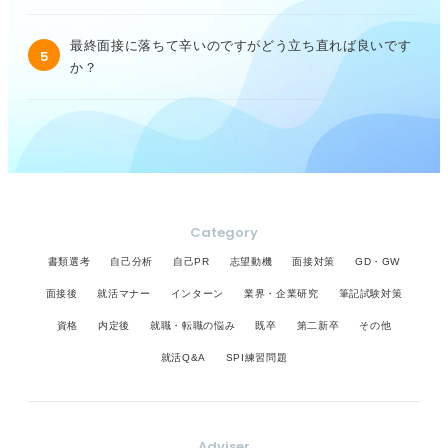
最終面接に落ちて辛いのですがどう立ち直れば良いです
5
か？
Category
書類選考
自己分析
自己PR
志望動機
面接対策
GD・GW
面接後
就活マナー
インターン
業界・企業研究
筆記試験対策
資格
内定後
就職・転職の悩み
既卒
第二新卒
その他
就活Q&A
SPI練習問題
Adviser