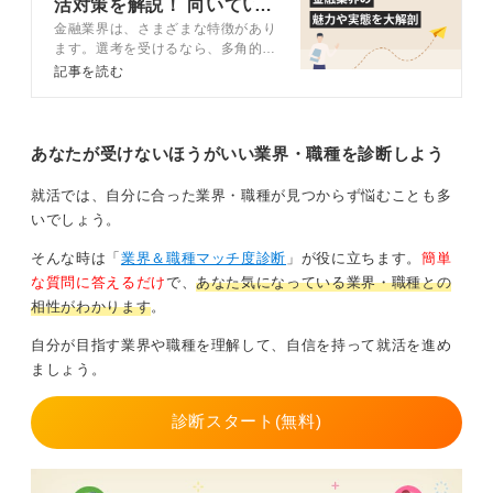
活対策を解説！ 向いてい
金融業界は、さまざまな特徴があり
る人の特徴も
入社後も、ピアスに限らずメイク方法やまつ毛のエクス
ます。選考を受けるなら、多角的に
テなどで注意される可能性もあります。
理解することが大切です。この記事
記事を読む
では金融業界の動向や業種、職種、
金融機関でピアスを複数つけたり、鼻や口へのピアスを
金融業界独自の選考対策などについ
しながらの勤務は難しいといえます。どうしてもピアス
て、キャリアコンサルタントと解説
を複数付けたいのであれば、別の業界を考えたほうが良
します。
あなたが受けないほうがいい業界・職種を診断しよう
いかもしれません。
就活では、自分に合った業界・職種が見つからず悩むことも多
いでしょう。
0
そんな時は「
業界＆職種マッチ度診断
」が役に立ちます。
簡単
な質問に答えるだけ
で、
あなた気になっている業界・職種との
相性がわかります
。
自分が目指す業界や職種を理解して、自信を持って就活を進め
ましょう。
診断スタート(無料)