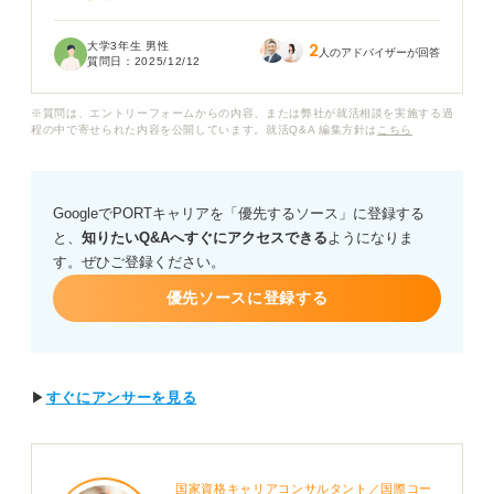
中は外す予定ですが、入社後はおしゃれとしてつけたい
という気持ちがあります。そのため、入社後も完全に外
大学3年生 男性
2
さなければいけないかどうかについて教えていただきた
人のアドバイザーが回答
質問日：
2025/12/12
いです。
※質問は、エントリーフォームからの内容、または弊社が就活相談を実施する過
また、金融業界の面接や説明会に参加する際、どの程度
程の中で寄せられた内容を公開しています。就活Q&A 編集方針は
こちら
身だしなみに気を付けるべきでしょうか。
金融業界は特に身だしなみに厳しいイメージがあるた
GoogleでPORTキャリアを「優先するソース」に登録する
め、経験者の方の体験談や、働くうえでの身だしなみの
と、
知りたいQ&Aへすぐにアクセスできる
ようになりま
ルールについて教えていただきたいです。
す。ぜひご登録ください。
優先ソースに登録する
▶
すぐにアンサーを見る
国家資格キャリアコンサルタント／国際コー