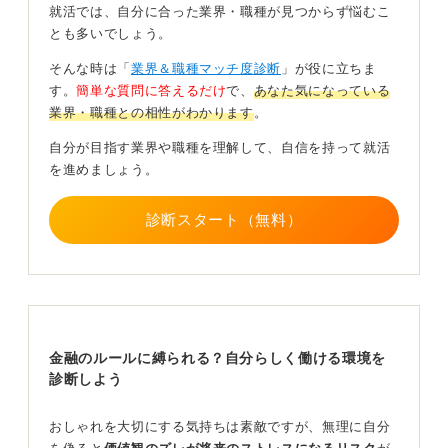
とを忘れてはいけません。
就活では、自分に合った業界・職種が見つからず悩むこ
とも多いでしょう。
ビジネスの場ではTPOをわきまえることが大切
そんな時は「
業界＆職種マッチ度診断
」が役に立ちま
す。
簡単な質問に答えるだけ
で、
あなた気になっている
たとえ小さなピアスであっても、相手によっては「仕事
業界・職種との相性がわかります
。
に対する意識が低いのではないか」といった不要な先入
観を持たれてしまうリスクがあります。
自分が目指す業界や職種を理解して、自信を持って就活
を進めましょう。
個人のスタイルやファッションも大切ですが、ビジネス
の場ではTPOをわきまえ、相手に安心感をもたらす外見
を意識することが何よりも重要です。
診断スタート（無料）
どうしても着用したい場合は企業の雰囲気をよく観察す
る必要があります。少なくとも内定を得るまではリスク
を避け、清潔感のある身だしなみを徹底することをおす
すめします。
入社後に職場の雰囲気を確かめてから楽しむなど、段階
金融のルールに縛られる？自分らしく働ける環境を
を踏むことも社会人としての賢い判断といえます。
診断しよう
0
おしゃれを大切にする気持ちは素敵ですが、無理に自分