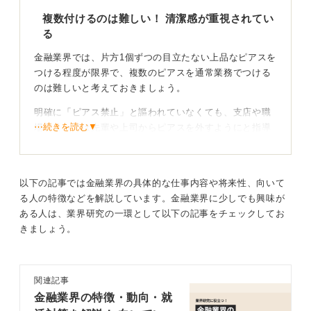
複数付けるのは難しい！ 清潔感が重視されてい
る
金融業界では、片方1個ずつの目立たない上品なピアスを
つける程度が限界で、複数のピアスを通常業務でつける
のは難しいと考えておきましょう。
明確に「ピアス禁止」と謳われていなくても、支店や職
⋯続きを読む▼
場によっては先輩や上司からピアスを外すようにと指導
を受ける可能性があります。
金融業界の面接では、清潔感が大切になります。ピアス
のみならず、シャツに皺がよっていないかなど、スーツ
以下の記事では金融業界の具体的な仕事内容や将来性、向いて
の着こなしに関しても注意が必要です。
る人の特徴などを解説しています。金融業界に少しでも興味が
ある人は、業界研究の一環として以下の記事をチェックしてお
きましょう。
顧客の年齢層や職場の価値観に合わせよう
金融機関に直接足を運ぶ顧客は、比較的年齢層の高い人
が多いこともあります。そのため、年配の方が不快に思
関連記事
わないような配慮が欠かせません。信頼感を大切にする
金融業界の特徴・動向・就
からこその身だしなみのルールです。