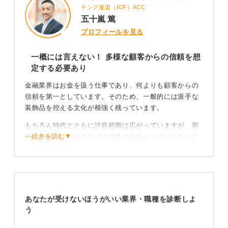
チング連盟（ICF）ACC
五十嵐 篤
プロフィールを見る
一概には言えない！ 多様な顧客からの信頼を想
定する必要あり
金融業界はお金を扱う仕事であり、何よりも顧客からの
信頼を第一としています。そのため、一般的には派手な
装飾品を控える文化が根強く残っています。
もちろん時代とともに許容範囲は広がっていますが、面
⋯続きを読む▼
接の場ではあらゆる年代や属性の顧客から信頼される人
物であるかを厳しく評価される傾向にあります。
自分を律することができるか、誠実に見えるかという観
点から判断されますので、少しでも不安を感じるのであ
れば外しておくのが無難です。
あなたが受けないほうがいい業界・職種を診断しよ
おしゃれを楽しみたい気持ちもわかりますが、面接官が
う
「顧客の前に出しても恥ずかしくないか」を見ているこ