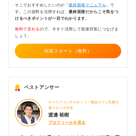
そこでおすすめしたいのが「
最終面接マニュアル
」で
まずは深呼吸をして、散歩をしたり友達と話をしたりし
す。この資料を活用すれば、
最終面接だからこそ気をつ
ながら気持ちを切り替えましょう。
けるべきポイントが一目でわかります
。
最終面接の結果が出るまで落ち着かない気持ちになるの
無料で見れる
ので、今すぐ活用して面接対策につなげま
は仕方のないことですが、次に同じようなケースに遭遇
しょう。
したらどう対応するかなど、次への「違いの作りどこ
ろ」を考えてみるのがおすすめです。
対策スタート（無料）
もしその企業に落ちてしまったとしても、どうしても行
きたい企業であれば、力を付けて数年後に転職すること
もできます。
ある大手企業などは、新卒で落ちてしまった転職組の人
ベストアンサー
が後々活躍するという話を私も聞いたことがあります
よ。
キャリアコンサルタント／勉強カフェ札幌大
2
通スタジオ代表
渡邊 裕樹
プロフィールを見る