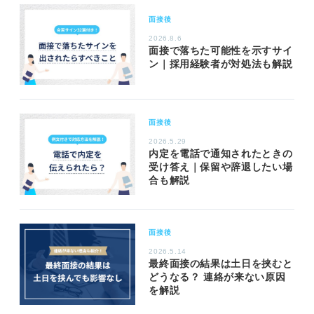
面接後
2026.8.6
面接で落ちた可能性を示すサイ
ン｜採用経験者が対処法も解説
面接後
2026.5.29
内定を電話で通知されたときの
受け答え｜保留や辞退したい場
合も解説
面接後
2026.5.14
最終面接の結果は土日を挟むと
どうなる？ 連絡が来ない原因
を解説