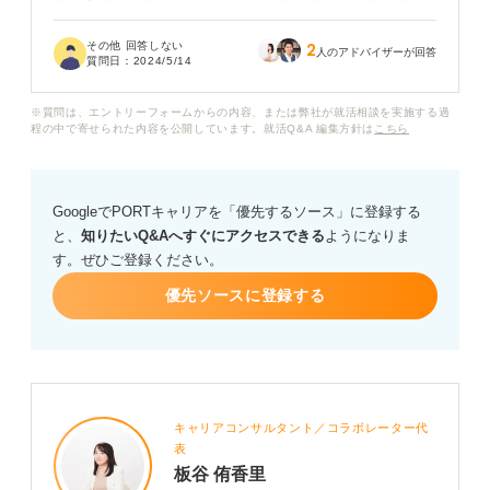
薄く、余計に焦ってどんどん頭が真っ白になっていきま
した。
その他 回答しない
2
人のアドバイザーが回答
質問日：
2024/5/14
伝えたかったことも全然伝えられなくて、もっとああ言
えば良かった、こうすれば良かったとグルグル考えてし
※質問は、エントリーフォームからの内容、または弊社が就活相談を実施する過
まいます。もうメンタルがずたずたです……。
程の中で寄せられた内容を公開しています。就活Q&A 編集方針は
こちら
最終面接がこんなにボロボロでも、内定が出るケースっ
てありますか？ 面接は最悪でしたが、ここまで進んでき
GoogleでPORTキャリアを「優先するソース」に登録する
たのでやっぱり受かりたいです。よろしくお願いしま
と、
知りたいQ&Aへすぐにアクセスできる
ようになりま
す。
す。ぜひご登録ください。
優先ソースに登録する
キャリアコンサルタント／コラボレーター代
表
板谷 侑香里