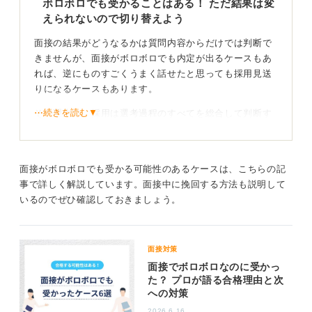
ボロボロでも受かることはある！ ただ結果は変
えられないので切り替えよう
面接の結果がどうなるかは質問内容からだけでは判断で
きませんが、面接がボロボロでも内定が出るケースもあ
れば、逆にものすごくうまく話せたと思っても採用見送
りになるケースもあります。
⋯続きを読む▼
その理由は、採用は選考過程のすべてを総合して判断す
るからです。
ひとまず最終面接が終了したということなので、今面接
のときのことを思い出したり、結果を心配したりして
面接がボロボロでも受かる可能性のあるケースは、こちらの記
も、選考結果が変わることはありません。
事で詳しく解説しています。面接中に挽回する方法も説明して
いるのでぜひ確認しておきましょう。
今すべきことは最終面接を受けた会社のことを考えるよ
り、今後の動きをどうするかに気持ちを切り替えること
です。
面接対策
面接でボロボロなのに受かっ
絶対に行動を止めないこと！ つらくても次に活かす
た？ プロが語る合格理由と次
気持ちが大切
への対策
2026.6.16