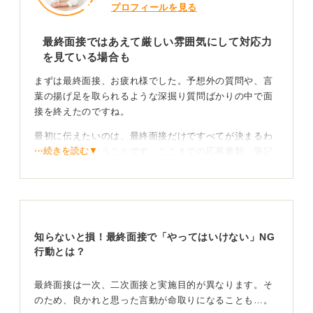
プロフィールを見る
最終面接ではあえて厳しい雰囲気にして対応力
を見ている場合も
まずは最終面接、お疲れ様でした。予想外の質問や、言
葉の揚げ足を取られるような深掘り質問ばかりの中で面
接を終えたのですね。
最初に伝えたいのは、最終面接だけですべてが決まるわ
⋯続きを読む▼
けではないということです。ここまでの応募書類、筆記
試験、グループ面接などの選考や、ほかの志望者の動向
も含めた総合的な評価で内定が出されます。
また「雰囲気も最初から悪く、面接官の反応も薄かっ
た」とありますが、もしかしたら面接官は、雰囲気の悪
知らないと損！最終面接で「やってはいけない」NG
い中でどのような対応をするのか観察をしていたのかも
行動とは？
しれません。
どうしても行きたい企業なら転職もできる！ 今でき
最終面接は一次、二次面接と実施目的が異なります。そ
ることを考えよう
のため、良かれと思った言動が命取りになることも…。