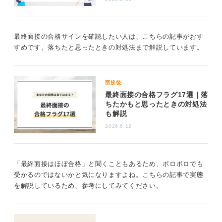
就職活動は、内定をもらって「ここで終わり」とするま
で動きを止めないことが大切です。選考結果が出るまで
次に向けて動き出さないと、どんどん時間が過ぎてしま
最終面接の合格サインを確認したい人は、こちらの記事がおす
います。
すめです。落ちたと思ったときの対処法まで解説しています。
内定をもらえそうかどうかにかかわらず、結果が出るま
では次の応募先を探す、応募する、面接の準備をすると
いった「動き」を止めないようにしましょう。
面接後
「メンタルがずたずた」と書かれているように、今はと
最終面接の合格フラグ17選｜落
ちたかもと思ったときの対処法
てもつらい時期かと思いますが、仕事でもこういうこと
も解説
はあります。
2026.6.12
自分のミスで会社（もしくはクライアント）に大損害を
与えてしまったとか、うまくできずに上司にきつく注意
を受けた、やりがいを持って取り組んでいた役割を外さ
「最終面接はほぼ合格」と聞くこともあるため、ボロボロでも
れて茫然自失になったなど、そういった状況でも目の前
受かるのではないかと気になりますよね。こちらの記事で実態
の仕事を進めなければならないのが社会人です。
を解説しているため、参考にしてみてください。
厳しいようですが、前へ進まなければならないと言い聞
かせて動き出しましょう。