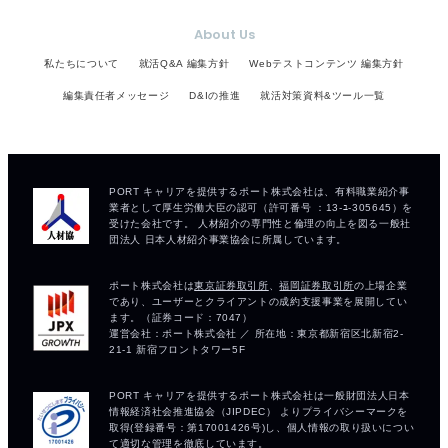
About Us
私たちについて
就活Q&A 編集方針
Webテストコンテンツ 編集方針
編集責任者メッセージ
D&Iの推進
就活対策資料&ツール一覧