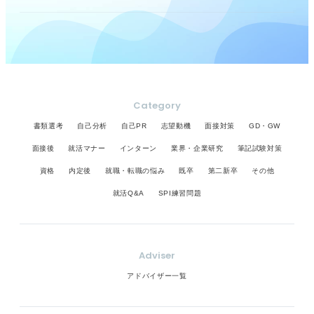
Category
書類選考
自己分析
自己PR
志望動機
面接対策
GD・GW
面接後
就活マナー
インターン
業界・企業研究
筆記試験対策
資格
内定後
就職・転職の悩み
既卒
第二新卒
その他
就活Q&A
SPI練習問題
Adviser
アドバイザー一覧