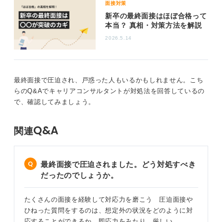
どうしてもつらくてしかたないときは、誰かに話を思う
面接対策
存分聞いてもらうのがおすすめです。ひとしきり自分の
新卒の最終面接はほぼ合格って
今の気持ちを吐き出して受け止めてもらうことで、「切
本当？ 真相・対策方法を解説
り替えよう」と思える精神状態になれることがありま
2026.5.14
す。
次へ向けて一つアドバイスをするならば、今回の面接で
答えに詰まってしまった質問についてはあらためて深掘
最終面接で圧迫され、戸惑った人もいるかもしれません。こち
りして、同じ質問をされても答えられるように準備して
らのQ&Aでキャリアコンサルタントが対処法を回答しているの
おきましょう。
で、確認してみましょう。
4
Q&A
関連
最終面接で圧迫されました。どう対処すべき
だったのでしょうか。
たくさんの面接を経験して対応力を磨こう 圧迫面接や
ひねった質問をするのは、想定外の状況をどのように対
応することができるか、即応力をみたり、厳しい…