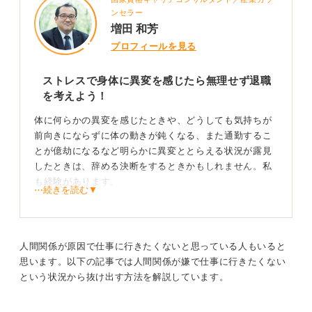
うのは、私の人生のなかでの良かった話だと思っていま
ンセラー
す。
増田 和芳
プロフィールを見る
まずは自己理解を深め受け止めてくれる企業を探そ
う
ストレスで身体に異変を感じたら無理せず退職
を考えよう！
「メンタルが……」というと、やはり「うちにきてもそ
体に何らかの異変を感じたときや、どうしても気持ちが
うなっちゃうかな」と思われてしまうかもしれません。
前向きにならずに体の動きが鈍くなる、また通勤するこ
難しいですがまずは自分の考え方の癖を知る、自己理解
とが億劫になるなど明らかに異変ととらえる状況が露見
を深めてから次の仕事の面接にいくというほうがいいの
したときは、辞める決断をするときかもしれません。私
かなと思います。
も経験があります。
⋯続きを読む▼
同じことの受け止め方でも、人によって違います。
もちろんそこまで無理に我慢するではなく、何か心身に
異変を感じたらまずは身の回りの相談できる人に相談し
こっちを向かないで「おはよう」といわれた程度でもの
たほうが良いでしょう。
すごく気になっちゃう人もいれば、なんでもない、それ
人間関係が原因で仕事に行きたくないと思っている人もいると
くらい普通と思う人もいます。
その相談で解決できるのであればとどまれば良いし、そ
思います。以下の記事では人間関係が嫌で仕事に行きたくない
れでも無理であれば次に向かうべきです。
という状況から抜け出す方法を解説しています。
自分はこういうふうに感じやすいんだなということを、
一度誰かの手伝い（カウンセリングなど）でもいいの
あまりにもしんどければ、心療内科などの専門家にみて
で、お話ししながら進めてみましょう。たとえば認知行