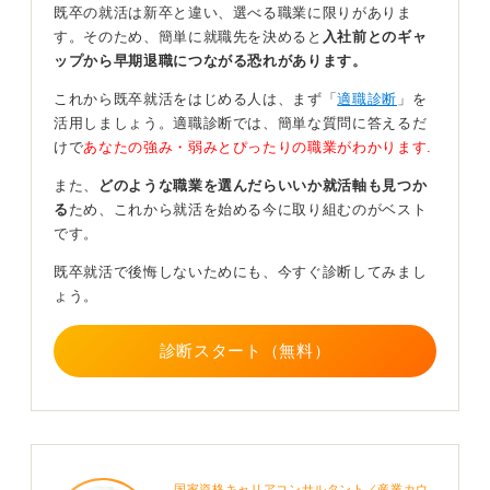
その状態であれば何らか次の行動に移したほうがいいで
既卒の就活は新卒と違い、選べる職業に限りがありま
す。そこで我慢する必要はないと思います。客観的な限
す。そのため、簡単に就職先を決めると
入社前とのギャ
界のサインはそこですね。
ップから早期退職につながる恐れがあります。
私自身1社目を辞めた後、自分で考えずに先輩にすすめら
これから既卒就活をはじめる人は、まず「
適職診断
」を
れるまま違う職場に転職したんです。
活用しましょう。適職診断では、簡単な質問に答えるだ
けで
あなたの強み・弱みとぴったりの職業がわかります.
しかし上司ととにかく合わなくてもう辞めたいんだけど
「辞めさせません」といわれるし、どうしようかなと思
また、
どのような職業を選んだらいいか就活軸も見つか
っているとき気がついたら合法的に休む方法を考えてい
る
ため、これから就活を始める今に取り組むのがベスト
たんですね。
です。
「あ、これやばい」と思って、実家に電話をかけて「私
既卒就活で後悔しないためにも、今すぐ診断してみまし
やばいかもしれないから、仕事辞めて帰ってもいいだろ
ょう。
うか」とそのとき電話に出た父親に話したら「飛行機の
切符を送るから、すぐ帰っていらっしゃい」といっても
診断スタート（無料）
らえて、夜逃げしました。
荷物をまとめて、週末にそのまま飛行機に乗って帰って
きちゃったんですよね。 本当に死ぬ寸前だったと、今で
は思っています。
いまでは「逃げていいんだ」ということがわかったとい
国家資格キャリアコンサルタント／産業カウ