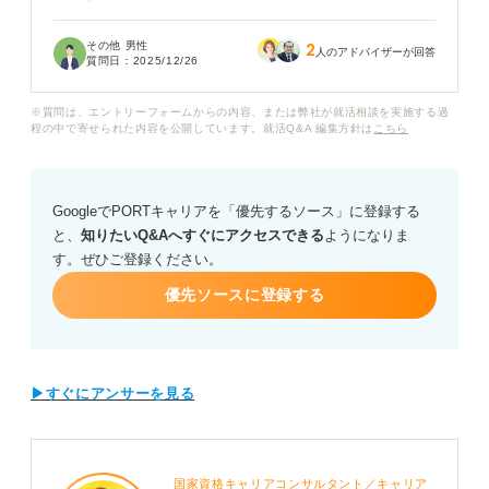
悪さが原因で業務に集中できず体調にも影響が出始めて
います。しかしこのストレスは一時的なものなのか、そ
その他 男性
2
れとも自分が我慢すべきなのか迷いすぐに転職して良い
人のアドバイザーが回答
質問日：
2025/12/26
のか判断できずにいます。
※質問は、エントリーフォームからの内容、または弊社が就活相談を実施する過
キャリアコンサルタントの方に伺いたいのですが、仕事
程の中で寄せられた内容を公開しています。就活Q&A 編集方針は
こちら
の人間関係によるストレスで退職を考えるとき客観的に
「限界のサイン」と判断する基準は何でしょうか？
GoogleでPORTキャリアを「優先するソース」に登録する
また転職を決断した場合次の職場で人間関係の悩みを避
と、
知りたいQ&Aへすぐにアクセスできる
ようになりま
けるための企業の見極め方や、面接で退職理由を正直か
す。ぜひご登録ください。
つポジティブに伝える方法についてもアドバイスをお願
いします。
優先ソースに登録する
▶すぐにアンサーを見る
国家資格キャリアコンサルタント／キャリア