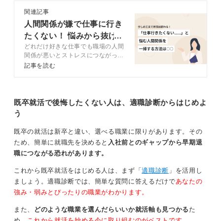
もらうことも考えるべきです。
動療法（CBT）などを受けてみるのもいいのかなと思い
関連記事
ます。
人間関係が嫌で仕事に行き
退職理由を前向きに伝えよう！ 企業の見極めは印象
たくない！ 悩みから抜け
と見学が重要
本音を話して理解してくれる企業を探すのも
手！
どれだけ好きな仕事でも職場の人間
出す6つの対処法
関係が悪いとストレスにつながって
退職理由はポジティブに伝えましょう。職場環境と合わ
「仕事に行きたくないな……」と思
記事を読む
企業の見極め方については非常に難しい問題です。 正直
なくなった、自身の成長を感じられなくなった、新たに
ってしまいます。人間関係を改善す
なところ、実際に入社してみないとわからない部分が多
チャレンジしたいことがあるなどネガティブや前職への
るためには、行動に移すことが必要
いのが現実です。
です。この記事では、人間関係の悩
不満は避けるべきです。
みに対する対処法についてキャリア
既卒就活で後悔したくない人は、適職診断からはじめよ
なぜなら面接で話す人と、入社後に直属の上司になった
コンサルタントとともに解説しま
前向きであることが最も重要です。
う
り仕事を教えてくれたりする人が異なるケースは非常に
す。
企業の見極め方も出会う人の印象で決めたり、可能であ
多いからです。
既卒の就活は新卒と違い、選べる職業に限りがあります。その
れば職場見学をしてコミュニケーションをとっている様
ため、簡単に就職先を決めると
入社前とのギャップから早期退
面接官の様子を見て感じが良かったから大丈夫、という
子があるかなどで判断すると良いでしょう。
職につながる恐れがあります。
わけにもいかないのでそこはもう入ってみないとわから
転職活動を進める際は、その会社の文化や人間関係が自
ないかなと思います。
これから既卒就活をはじめる人は、まず「
適職診断
」を活用し
分に合うかどうかを慎重にみるべきです。エージェント
ましょう。適職診断では、簡単な質問に答えるだけで
あなたの
あとは多少は「ちょっと自分の心があまり強くなかった
などを介して得られるインフォーマルな情報は、特に重
強み・弱みとぴったりの職業がわかります。
んです」ぐらいのことを認めて面接で話したときに、そ
要となります。
れを受け止めてくれるような面接をしてくださるんだっ
また、
どのような職業を選んだらいいか就活軸も見つかる
た
また面接の場で面接官が採用する人に対して、丁寧な対
たら、その会社は大丈夫かもしれません。
め、
これから就活を始める今に取り組むのがベストです。