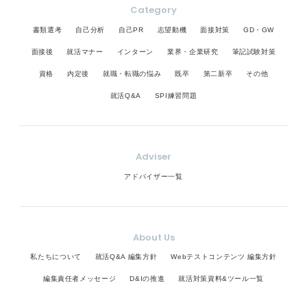
Category
書類選考
自己分析
自己PR
志望動機
面接対策
GD・GW
面接後
就活マナー
インターン
業界・企業研究
筆記試験対策
資格
内定後
就職・転職の悩み
既卒
第二新卒
その他
就活Q&A
SPI練習問題
Adviser
アドバイザー一覧
About Us
私たちについて
就活Q&A 編集方針
Webテストコンテンツ 編集方針
編集責任者メッセージ
D&Iの推進
就活対策資料&ツール一覧