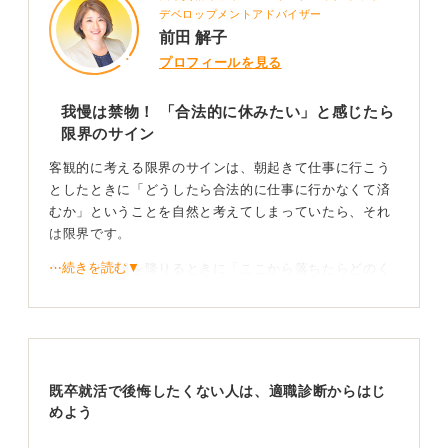
デベロップメントアドバイザー
前田 解子
プロフィールを見る
我慢は禁物！ 「合法的に休みたい」と感じたら
限界のサイン
客観的に考える限界のサインは、朝起きて仕事に行こう
としたときに「どうしたら合法的に仕事に行かなくて済
むか」ということを自然と考えてしまっていたら、それ
は限界です。
⋯続きを読む▼
たとえば階段を降りるときに「ここから落ちたらどのく
らい怪我するかな。そしたら仕事行かなくていいかな」
とか。
車が向こうから来ている道を歩いているときに「今ちょ
っとだけ車にぶつかったら、どのくらい怪我するかな」
既卒就活で後悔したくない人は、適職診断からはじ
みたいなことを、ふとした折に考えてしまうようになっ
めよう
ていたら、それはもう限界だと思っています。