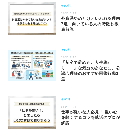
その他
2026.5.14
外資系やめとけといわれる理由
7選｜向いている人の特徴も徹
底解説
その他
2026.7.15
「新卒で辞めた。人生終わ
り……」な気分のあなたに。公
認心理師のおすすめ回復行動3
選
その他
2026.5.21
仕事が嫌いな人必見！ 重い心
を軽くするコツを就活のプロが
解説