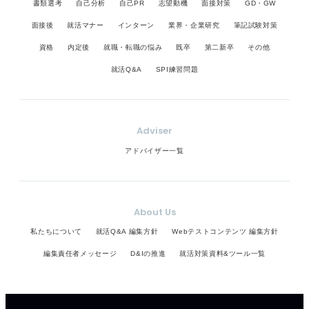
書類選考
自己分析
自己PR
志望動機
面接対策
GD・GW
面接後
就活マナー
インターン
業界・企業研究
筆記試験対策
資格
内定後
就職・転職の悩み
既卒
第二新卒
その他
就活Q&A
SPI練習問題
Adviser
アドバイザー一覧
About Us
私たちについて
就活Q&A 編集方針
Webテストコンテンツ 編集方針
編集責任者メッセージ
D&Iの推進
就活対策資料&ツール一覧