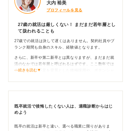
大内 裕美
プロフィールを見る
27歳の就活は厳しくない！ まだまだ若年層とし
て扱われることも
27歳での就活は決して遅くはありません。契約社員やブ
ランク期間も自身のスキル、経験値となります。
さらに、新卒や第二新卒とは異なりますが、まだまだ就
活のなかでは若年層と呼ばれるはずです。ここ数年では
⋯続きを読む▼
企業側の人材不足を背景とした積極採用や、ポテンシャ
ル採用の拡大もおこなわれています。
社会人経験と挑戦の姿勢が強みになる
27歳の強みとして、社会人の基礎が身に付いているこ
既卒就活で後悔したくない人は、適職診断からはじ
と、責任を持って仕事を進められる年齢であること、新
めよう
卒からの経験値があり即戦力となりうることなどが挙げ
られます。
既卒の就活は新卒と違い、選べる職業に限りがありま