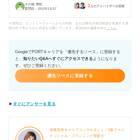
その他 男性
2
年齢がどれくらい影響するのかも気になる点です。
人のアドバイザーが回答
質問日：
2025/12/17
27歳での就職活動は客観的にどのような立ち位置なので
※質問は、エントリーフォームからの内容、または弊社が就活相談を実施する過
しょうか？
程の中で寄せられた内容を公開しています。就活Q&A 編集方針は
こちら
また、この年齢で内定を獲得するために何を優先的にア
ピールすべきか、これまでの経験をポジティブに伝える
GoogleでPORTキャリアを「優先するソース」に登録する
具体的な方法についてもアドバイスをお願いします。
と、
知りたいQ&Aへすぐにアクセスできる
ようになりま
す。ぜひご登録ください。
優先ソースに登録する
▶
すぐにアンサーを見る
国家資格キャリアコンサルタント／2級ファイ
ナンシャル・プランニング技能士