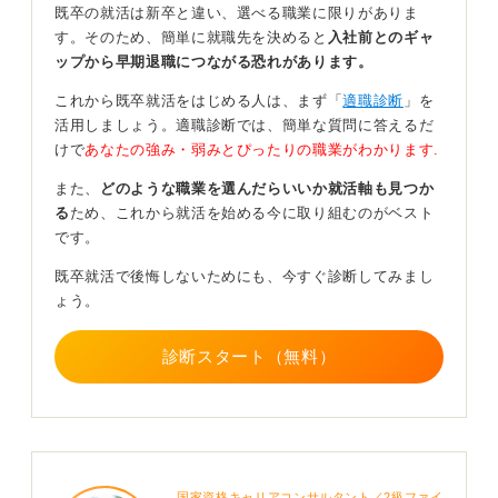
既卒の就活は新卒と違い、選べる職業に限りがありま
り方を教えてくれずにただ「やれ」と言われたりする場
す。そのため、簡単に就職先を決めると
入社前とのギャ
合もあるでしょう。
ップから早期退職につながる恐れがあります。
「やらされ仕事」になっていないかどうかをまず考えて
これから既卒就活をはじめる人は、まず「
適職診断
」を
みてください。
活用しましょう。適職診断では、簡単な質問に答えるだ
やり方もわかっていて、やるべきだと理解し、さらに能
けで
あなたの強み・弱みとぴったりの職業がわかります.
力的にもできる状態であって、それでも動けない場合に
また、
どのような職業を選んだらいいか就活軸も見つか
初めて病気の可能性を考えるのが一般的です。
る
ため、これから就活を始める今に取り組むのがベスト
何でもかんでも安易に病気のせいにしてしまうと、問題
です。
の本質を見誤ってしまいます。
既卒就活で後悔しないためにも、今すぐ診断してみまし
病院で診察を受けて何らかの病気が発覚した場合は、会
ょう。
社に報告して業務内容の見直しや、休職して治療するな
どの選択肢も検討していきます。
診断スタート（無料）
また、社員の健康管理の一環としてメンタルヘルス対策
も企業の法的義務に含まれます。企業が対応策を持って
いることも多いため、一人で悩まずに会社の担当部署に
相談してみることも検討してください。
国家資格キャリアコンサルタント／2級ファイ