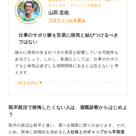
0
ナンシャル・プランニング技能士
山田 圭佑
プロフィールを見る
仕事のサボり癖を安易に病気と結びつけるべき
ではない
確かに病気や生まれつきの形質が影響している可能性も
あるでしょう。しかし、私個人としては、仕事のサボり
グセと病気は必ずしも相関関係にあるとは言えないと考
えます。
⋯続きを読む▼
仮に現在、本当に病気や特性が仕事の不出来に影響して
いる人がいたとしても、環境が変わることでまったく問
題なく仕事に打ち込めるようになることがあるからで
す。
既卒就活で後悔したくない人は、適職診断からはじめよ
う
このような場合に非常に重要なのは「自分が病気であ
る」ということを認識してしまう悪影響が、どれほどあ
既卒の就活は新卒と違い、選べる職業に限りがあります。その
るかです。
ため、簡単に就職先を決めると
入社前とのギャップから早期退