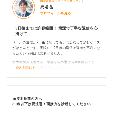
国家資格キャリアコンサルタント
馬場 岳
プロフィールを見る
3日後までは許容範囲！ 簡潔で丁寧な返信を心
掛けて
メールの返信が2日後になっても、問題なしで済むケース
がほとんどです。実際に、2日後の返信で選考が不利にな
ったという例はほぼありません。
実際の採用現場でも、学生からの返信時間を細かくチェ
⋯続きを読む▼
ックしている担当者は少ないはずです。
それよりも、返信内容が丁寧で誠実かどうかが重要で
す。
遅れてしまったのは事実なので、「ご連絡に気付くのが
遅くなってしまい、大変失礼いたしました」や「返信が
面接本番前の方へ
遅くなり申し訳ございません」といった枕言葉を入れさ
39点以下は要注意！面接力を診断してください
えすれば問題ありません。