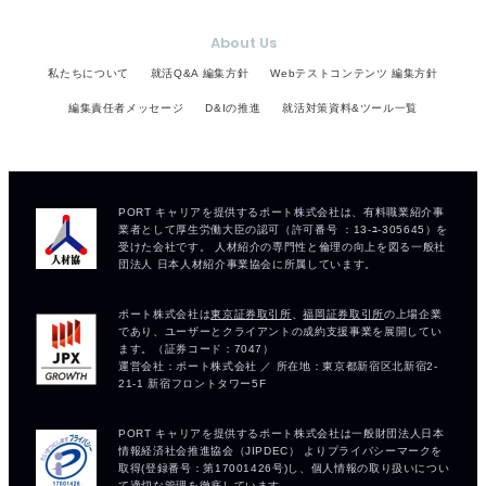
About Us
私たちについて
就活Q&A 編集方針
Webテストコンテンツ 編集方針
編集責任者メッセージ
D&Iの推進
就活対策資料&ツール一覧