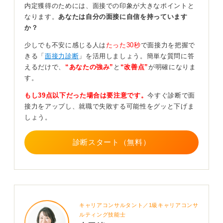
内定獲得のためには、面接での印象が大きなポイントと
逆に、長々とした説明は言い訳がましく聞こえるため避
なります。
あなたは自分の面接に自信を持っています
けましょう。
か？
メールの設定を見直そう！ 事前の対策が鍵
少しでも不安に感じる人は
たった30秒
で面接力を把握で
きる「
面接力診断
」を活用しましょう。簡単な質問に答
再発防止のため、当日中か翌日中に返信する運用ルール
えるだけで、
“あなたの強み”
と
“改善点”
が明確になりま
を作ったり、通知設定を見直したりしてみてください。
す。
万が一今後同じことが起こりそうなら、企業に「こうい
もし39点以下だった場合は要注意です。
今すぐ診断で面
う事情で返信が遅れることがあります」とあらかじめ伝
接力をアップし、就職で失敗する可能性をグッと下げま
えておくのも良いかもしれません。
しょう。
目安としては、1〜3日以内の返信なら選考への影響はほ
診断スタート（無料）
ぼありません。1週間以上空くと面接枠が埋まってしま
い、選考が不利になる可能性があるため注意が必要で
す。
1
キャリアコンサルタント／1級キャリアコンサ
ルティング技能士