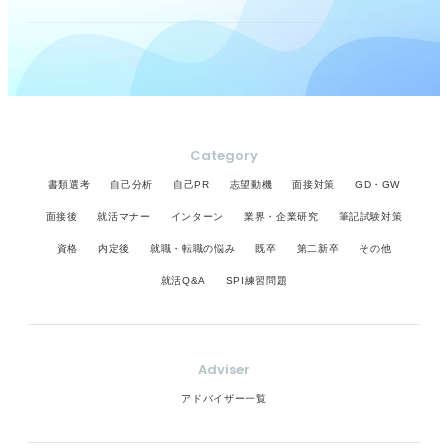
Category
書類選考
自己分析
自己PR
志望動機
面接対策
GD・GW
面接後
就活マナー
インターン
業界・企業研究
筆記試験対策
資格
内定後
就職・転職の悩み
既卒
第二新卒
その他
就活Q&A
SPI練習問題
Adviser
アドバイザー一覧