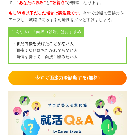
で、
“あなたの強み”
と
“改善点”
が明確になります。
理由として「忙しかった」というのを書きがちですが、
これは書く必要はありません。
もし39点以下だった場合は要注意です。
今すぐ診断で面接力を
アップし、就職で失敗する可能性をグッと下げましょう。
「アルバイトが忙しくて」「ゼミが忙しくて」という理
由は、事実であったとしても、就活の優先順位が低いと
こんな人に「面接力診断」はおすすめ
いう印象になりかねません。面接官としても、後回しに
されたと感じるのは気持ちの良いものではないです。
・まだ面接を受けたことがない人
・面接でなぜ落ちたかわからない人
今後の対策として、メールの通知をオンにするなどし
・自信を持って、面接に臨みたい人
て、メールをこまめに確認しましょう。「1日1回はメー
ルチェックをする」など、ルールを決めることをおすす
めします。
今すぐ面接力を診断する(無料)
メール返信は一般的には当日か翌日、24時間以内が好印
象ですが、2日は許容範囲です。
1