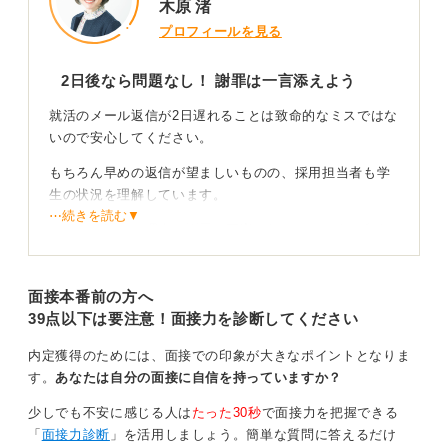
木原 渚
プロフィールを見る
2日後なら問題なし！ 謝罪は一言添えよう
就活のメール返信が2日遅れることは致命的なミスではな
いので安心してください。
もちろん早めの返信が望ましいものの、採用担当者も学
生の状況を理解しています。
⋯続きを読む▼
ただし、遅れた理由と謝罪は丁寧に伝えましょう。印象
回復につなげられます。
「いただいたメールに気付かず本日確認した次第です」
面接本番前の方へ
「確認が遅れ失礼いたしました」「気付くのが遅れて申
39点以下は要注意！面接力を診断してください
し訳ございません」といった一言を入れれば大丈夫で
す。
内定獲得のためには、面接での印象が大きなポイントとなりま
す。
あなたは自分の面接に自信を持っていますか？
「忙しい」は書かない！ メールに関するマイルール
少しでも不安に感じる人は
たった30秒
で面接力を把握できる
を決めてみて
「
面接力診断
」を活用しましょう。簡単な質問に答えるだけ