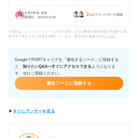
からちょうど2日後でした。
大学3年生 女性
2
すぐに返信しようと思っているのですが、就活メールは
人のアドバイザーが回答
質問日：
2025/12/24
即返信が基本と聞き、2日後の返信が選考に悪影響を及ぼ
すのではないかと不安です。
※質問は、エントリーフォームからの内容、または弊社が就活相談を実施する過
程の中で寄せられた内容を公開しています。就活Q&A 編集方針は
こちら
この場合、返信メールではどのようにお詫びを添えるの
が適切でしょうか。また、今後返信が遅れてしまった場
合の具体的な対処法や、キャリアコンサルタントの視点
GoogleでPORTキャリアを「優先するソース」に登録する
で見た許容される返信の遅延期間の目安についても教え
と、
知りたいQ&Aへすぐにアクセスできる
ようになりま
ていただきたいです。
す。ぜひご登録ください。
優先ソースに登録する
▶
すぐにアンサーを見る