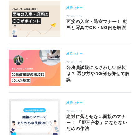
就活マナー
2026.5.14
面接の入室・退室マナー！ 動
画と写真でOK・NG例を解説
就活マナー
2026.5.29
公務員試験にふさわしい服装
は？ 選び方やNG例も併せて解
説
就活マナー
2026.6.18
絶対に落とせない面接のマナ
ー！ 「即不合格」にならない
ための作法