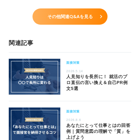
その他関連Q&Aを見る
関連記事
面接対策
2026.5.14
人見知りを長所に！ 就活のプ
ロ直伝の言い換え＆自己PR例
文5選
面接対策
2026.8.6
あなたにとって仕事とはの回答
例｜質問意図の理解で「質」を
上げよう