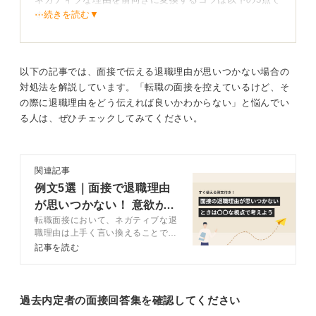
⋯続きを読む▼
す。
一点目に、不満ではなく希望に言い換えることです。
たとえば、「残業が多くてつらかった 」を「より効率的
以下の記事では、面接で伝える退職理由が思いつかない場合の
に成果を出せる環境で、自分の力を発揮したいと考えま
対処法を解説しています。「転職の面接を控えているけど、そ
した」といった形です。
の際に退職理由をどう伝えれば良いかわからない」と悩んでい
る人は、ぜひチェックしてみてください。
また、「給料が成果に見合っていない」なら「成果を正
当に評価していただける環境で、さらに挑戦したいと思
いました」と言い換えてみましょう。
関連記事
二点目に、逃げではなく次の挑戦にすることです。
例文5選｜面接で退職理由
「前職では○○の経験を積めましたが、さらに△△に挑戦
が思いつかない！ 意欲が
したいと思い転職を決意しました」や、「働き方を見直
転職面接において、ネガティブな退
伝わる答え方とは
し、長期的に力を発揮できる環境を探しています」とい
職理由は上手く言い換えることで好
印象につながります。答え方が思い
う伝え方ができます。
記事を読む
つかないときの考え方のコツについ
て、キャリアコンサルタントととも
三点目に、学びを入れることです。
に解説するので、回答で印象アップ
「前職で残業が多かった経験から、効率的に業務を進め
を狙いたい人は参考にしてみてくだ
過去内定者の面接回答集を確認してください
さい。
る工夫の大切さを学びました。次はその経験を活かして