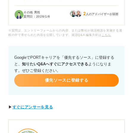
ガティブな要素が強いです。
その他 男性
2
これらの理由をそのまま正直に話すと、「不満ばかり言
人のアドバイザーが回答
質問日：
2026/1/6
う人」「また同じ理由ですぐ辞めるのでは」と面接官に
思われてしまうのではないかと心配です。かといって、
※質問は、エントリーフォームからの内容、または弊社が就活相談を実施する過
嘘をつくのも良くないと考えています。
程の中で寄せられた内容を公開しています。就活Q&A 編集方針は
こちら
ネガティブな退職理由をどのように前向きに変換して伝
えるか、面接官が退職理由から特に知りたいと考えてい
GoogleでPORTキャリアを「優先するソース」に登録する
るのはどういった点なのか、教えていただけないでしょ
と、
知りたいQ&Aへすぐにアクセスできる
ようになりま
うか？
す。ぜひご登録ください。
優先ソースに登録する
▶
すぐにアンサーを見る