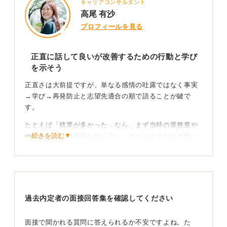
キャリアコンサルタント
高尾 有沙
プロフィールを見る
正直に話して良いが改善するための行動と学び
を示そう
正直さは大前提ですが、単なる感情の吐露ではなく事実
→学び→再発防止と志望先適合の順で語ることが鍵で
す。
たとえば「残業が多かった」なら、まず当時の業務量や
⋯続きを読む▼
体制など客観的事実を短く示し、そのうえで自分が取っ
た改善行動（業務の標準化提案や見積もり精度の見直
し、引き継ぎ表の整備など）を具体的に述べます。
結果として環境の制約で十分に改善できなかった点は認
めつつ、そこで得た学び（業務設計の重要性、優先順位
過去内定者の面接回答集を確認してください
の付け方、関係者への早期共有など）を言語化します。
ネガティブな理由を前向きな転職動機に変えよう
面接で聞かれる質問に答えられるか不安ですよね。た