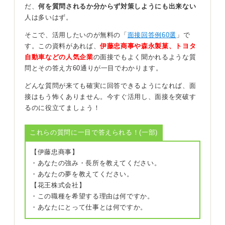
だ、
何を質問されるか分からず対策しようにも出来ない
人は多いはず。
最後に、今回の応募先では募集要項や組織体制からその
学びが活かせる／同じミスマッチが起きにくい理由を結
そこで、活用したいのが無料の「
面接回答例60選
」で
び、前向きな転職であることを示してください。
す。この資料があれば、
伊藤忠商事や森永製菓、トヨタ
自動車などの人気企業
の面接でもよく聞かれるような質
給与への不満が離職理由だったとしても同様で、単なる
問とその答え方60通りが一目でわかります。
金銭要求ではなく成果と評価基準の不一致を軸に、評価
制度の透明性や役割定義が明確な環境で力を発揮した
どんな質問が来ても確実に回答できるようになれば、面
い、と価値観の適合に置き換えると、再現性のある動機
接はもう怖くありません。今すぐ活用し、面接を突破す
として受け取られます。
るのに役立てましょう！
いずれにせよ、ネガティブな動機ではなく主体的な行動
の結果としてとらえて伝えることで、印象も良くなりま
これらの質問に一目で答えられる！(一部)
す。
【伊藤忠商事】
・あなたの強み・長所を教えてください。
0
・あなたの夢を教えてください。
【花王株式会社】
・この職種を希望する理由は何ですか。
・あなたにとって仕事とは何ですか。