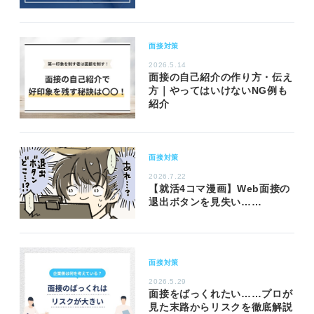
面接対策
2026.5.14
面接の自己紹介の作り方・伝え
方｜やってはいけないNG例も
紹介
面接対策
2026.7.22
【就活4コマ漫画】Web面接の
退出ボタンを見失い……
面接対策
2026.5.29
面接をばっくれたい……プロが
見た末路からリスクを徹底解説