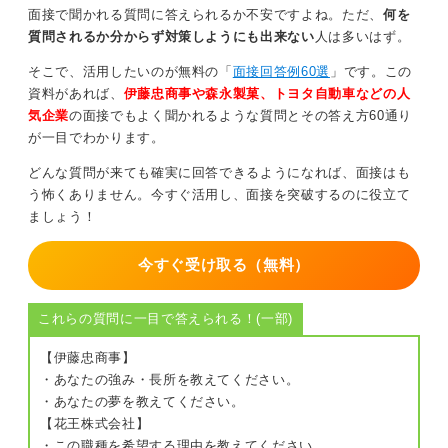
面接で聞かれる質問に答えられるか不安ですよね。ただ、
何を
成果を出したいです」と伝えましょう。
質問されるか分からず対策しようにも出来ない
人は多いはず。
また、「給与面で感じた課題から、成果を数値で示すこ
そこで、活用したいのが無料の「
面接回答例60選
」です。この
との重要性を学びました。次はより明確に成果を出せる
資料があれば、
伊藤忠商事や森永製菓、トヨタ自動車などの人
環境で挑戦したいです」という内容でも良いです。
気企業
の面接でもよく聞かれるような質問とその答え方60通り
が一目でわかります。
面接官の意図を把握！ 懸念を持たれないようにしよ
う
どんな質問が来ても確実に回答できるようになれば、面接はも
う怖くありません。今すぐ活用し、面接を突破するのに役立て
面接官が退職理由から知りたいことも押さえておきまし
ましょう！
ょう。
今すぐ受け取る（無料）
・再現性の有無：「同じ理由でまた辞めないか？」
・価値観の一致度：「この会社の環境と本人の希望が合
うか？」
これらの質問に一目で答えられる！(一部)
・前向きさ・成長意欲：「不満をどう捉え、次にどう活
かそうとしているか？」
【伊藤忠商事】
・人柄：「愚痴っぽい人か、建設的に考える人か？」
・あなたの強み・長所を教えてください。
・あなたの夢を教えてください。
【花王株式会社】
1
・この職種を希望する理由を教えてください。