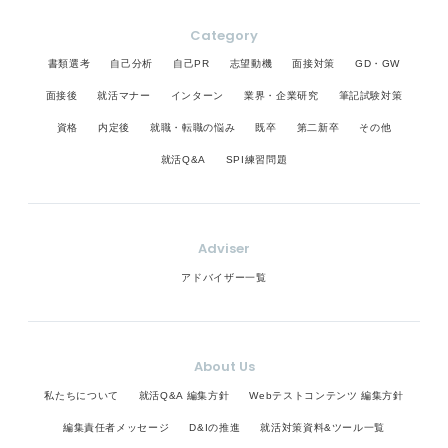
Category
書類選考
自己分析
自己PR
志望動機
面接対策
GD・GW
面接後
就活マナー
インターン
業界・企業研究
筆記試験対策
資格
内定後
就職・転職の悩み
既卒
第二新卒
その他
就活Q&A
SPI練習問題
Adviser
アドバイザー一覧
About Us
私たちについて
就活Q&A 編集方針
Webテストコンテンツ 編集方針
編集責任者メッセージ
D&Iの推進
就活対策資料&ツール一覧