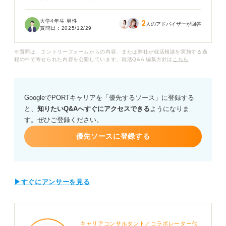
しかし面接を終えて数日経っても連絡がなく、急に「も
しかして落ちるのでは」と不安になっています。
大学4年生 男性
2
人のアドバイザーが回答
質問日：
2025/12/29
もし推薦で落ちた場合その後の就職活動に間に合うの
か、他の企業への影響はないのかと焦りも感じていま
※質問は、エントリーフォームからの内容、または弊社が就活相談を実施する過
す。
程の中で寄せられた内容を公開しています。就活Q&A 編集方針は
こちら
学校推薦で選考を受けた場合でも、企業から不採用通知
が届くことはあるのでしょうか？
GoogleでPORTキャリアを「優先するソース」に登録する
と、
知りたいQ&Aへすぐにアクセスできる
ようになりま
また推薦で落ちる可能性がある場合の理由や、今からで
す。ぜひご登録ください。
きる準備、気持ちの切り替え方についても教えていただ
きたいです。
優先ソースに登録する
▶すぐにアンサーを見る
キャリアコンサルタント／コラボレーター代