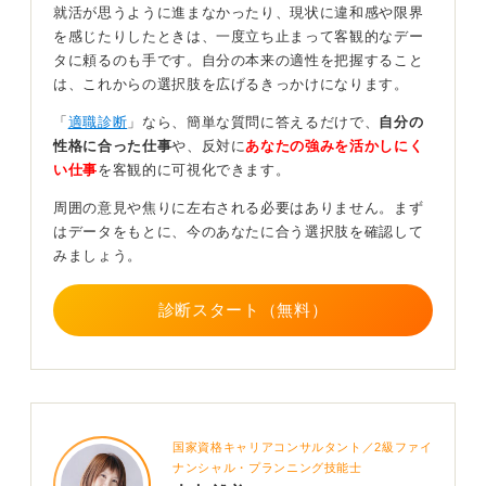
就活が思うように進まなかったり、現状に違和感や限界
ただ学生要因で不合格になることもあります。その場合
を感じたりしたときは、一度立ち止まって客観的なデー
の要因としては、推薦だからほぼ内定がもらえると思っ
タに頼るのも手です。自分の本来の適性を把握すること
て、企業理解をほとんどしていないことが挙げられま
は、これからの選択肢を広げるきっかけになります。
す。
「
適職診断
」なら、簡単な質問に答えるだけで、
自分の
「推薦だから良いや」と思ってあまり対策をしていなか
性格に合った仕事
や、反対に
あなたの強みを活かしにく
ったことも可能性としては考えられます。
い仕事
を客観的に可視化できます。
もし落ちてしまったときは、面接の受け答えや志望動機
周囲の意見や焦りに左右される必要はありません。まず
など、どういう質問をされてどういうふうに答えたかを
はデータをもとに、今のあなたに合う選択肢を確認して
もう一度精査しましょう。
みましょう。
そして企業理解と自己理解を深掘りし、学生時代に頑張
ってきたことや志望動機といったことをストーリーとし
診断スタート（無料）
てちゃんと話せるかどうかをチェックすることが、次の
就職活動のときには大切になってきます。
0
国家資格キャリアコンサルタント／2級ファイ
ナンシャル・プランニング技能士