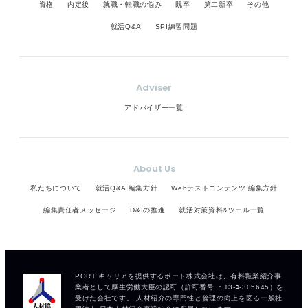
資格
内定後
就職・転職の悩み
既卒
第二新卒
その他
就活Q&A
SPI練習問題
Adviser
アドバイザー一覧
About Us
私たちについて
就活Q&A 編集方針
Webテストコンテンツ 編集方針
編集責任者メッセージ
D&Iの推進
就活対策資料&ツール一覧