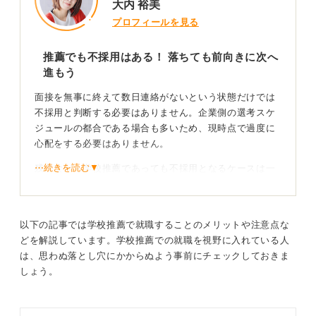
大内 裕美
プロフィールを見る
推薦でも不採用はある！ 落ちても前向きに次へ
進もう
面接を無事に終えて数日連絡がないという状態だけでは
不採用と判断する必要はありません。企業側の選考スケ
ジュールの都合である場合も多いため、現時点で過度に
心配をする必要はありません。
⋯続きを読む▼
残念ながら学校推薦であっても不採用となるケースは一
定数存在します。
一般応募に比べると通過率が高いのは事実ではあるので
すが、推薦なら内定がほぼ確定というわけでもありませ
以下の記事では学校推薦で就職することのメリットや注意点な
ん。
どを解説しています。学校推薦での就職を視野に入れている人
は、思わぬ落とし穴にかからぬよう事前にチェックしておきま
学校推薦で不採用となる可能性がある理由としては、求
しょう。
める人物像やスキルとのミスマッチ、面接での評価が基
準に達していなかった、ほかの推薦応募者との比較、配
属や採用枠の都合の変更などが挙げられます。