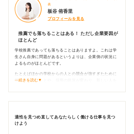
表
板谷 侑香里
プロフィールを見る
推薦でも落ちることはある！ ただし企業要因が
ほとんど
学校推薦であっても落ちることはありますよ。これは学
生さん自身に問題があるというよりは、企業側の状況に
よるものがほとんどです。
たとえばほかの学校からの人との競合が強すぎたために
⋯続きを読む▼
落ちてしまうことや、採用の状況が変わり、新しい人を
入れる状況ではなくなってしまったなどです。
企業の状況による何かの変化が原因である可能性が高い
でしょう。
適性を見つめ直してあなたらしく働ける仕事を見つ
推薦だからと油断しないで！ 企業理解を深めておこ
けよう
う