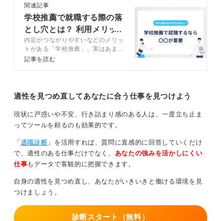
関連記事
企業側も学校推薦とはいえ、慎重に判断していることを
学校推薦で就職する際の落
理解しましょう。
とし穴とは？ 利用メリッ
内定がつながりやすいなどのメリッ
トや注意点を解説
不採用でも落ち込まないで！ 気持ちを切り替えよう
トがある「学校推薦」。実はあまり
知られていない落とし穴もあるので
記事を読む
す。この記事ではキャリアコンサル
学校推薦で不採用通知が届くかどうかについてですが、
タントと、学校推薦のメリットや注
多くの企業では学校推薦でも一般応募と同じように結果
意点、おすすめな人などを解説しま
連絡はあります。
す。
適性を見つめ直してあなたに合う仕事を見つけよう
大学を通じて通知される場合、学生側への連絡が数日遅
現状に戸惑いや不安、行き詰まり感のある人は、一度立ち止ま
れるケースもあるようです。
ってツールを頼るのも効果的です。
もし万が一不採用となってしまった場合でも、その後の
「
適職診断
」を活用すれば、質問に直感的に回答していくだけ
就職活動に不利になることや、推薦を出した大学側が問
で、適性のある仕事だけでなく、
あなたの強みを活かしにくい
題視することもほとんどありません。
仕事
もデータで客観的に把握できます。
気持ちを切り替えて通常の選考に進めば良く、影響を過
自身の適性を見つめ直し、あなたがいきいきと働ける環境を見
度に心配する必要はありません。
つけましょう。
落ちた理由を深く考えず「ご縁がなかった」と受け止め
てみることや、大学のキャリアセンターや教授に相談し
診断スタート（無料）