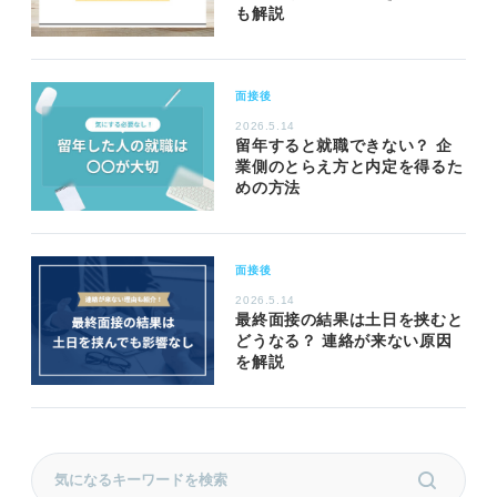
も解説
面接後
2026.5.14
留年すると就職できない？ 企
業側のとらえ方と内定を得るた
めの方法
面接後
2026.5.14
最終面接の結果は土日を挟むと
どうなる？ 連絡が来ない原因
を解説