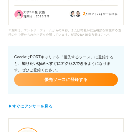
職・事務職など）も日常的に車を使うイメージはあまり
ありません。それでも就活全体で見ると「免許がある方
大学3年生 女性
2
が有利になる」ケースは多いのでしょうか？
人のアドバイザーが回答
質問日：
2026/2/2
特に将来営業職へ配属される可能性も考えると、早めに
※質問は、エントリーフォームからの内容、または弊社が就活相談を実施する過
取得しておいた方がいいのか気になっています。
程の中で寄せられた内容を公開しています。就活Q&A 編集方針は
こちら
もし「取得した方が良い」という場合、履歴書に「取得
予定」と記載することは効果があるのか、また面接で免
GoogleでPORTキャリアを「優先するソース」に登録する
許について聞かれた際の答え方などの具体的なアドバイ
と、
知りたいQ&Aへすぐにアクセスできる
ようになりま
スをいただければ幸いです。
す。ぜひご登録ください。
優先ソースに登録する
▶すぐにアンサーを見る