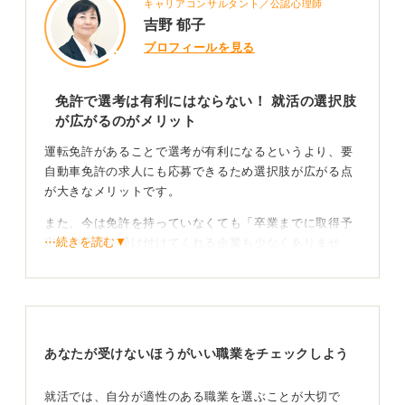
キャリアコンサルタント／公認心理師
吉野 郁子
プロフィールを見る
免許で選考は有利にはならない！ 就活の選択肢
が広がるのがメリット
運転免許があることで選考が有利になるというより、要
自動車免許の求人にも応募できるため選択肢が広がる点
が大きなメリットです。
また、今は免許を持っていなくても「卒業までに取得予
⋯続きを読む▼
定」で応募を受け付けてくれる企業も少なくありませ
ん。
その場合は履歴書に「取得予定」と記載し、就活が落ち
着いてから教習所に通うという進め方でも問題ありませ
ん。就活で忙しい時期に無理に教習所へ通う必要はあり
あなたが受けないほうがいい職業をチェックしよう
ません。
進路の幅を広げよう！ 自分の選択肢のために取得し
就活では、自分が適性のある職業を選ぶことが大切で