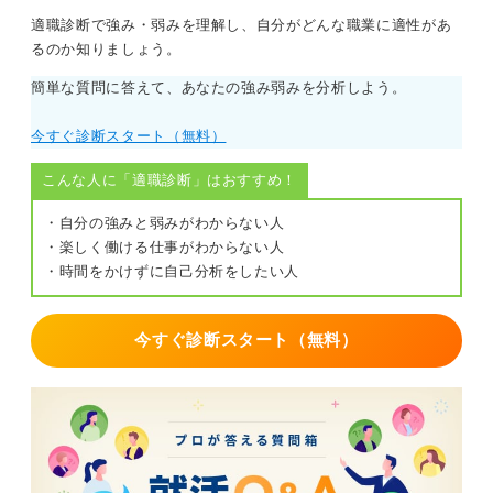
良いと思います。
適職診断で強み・弱みを理解し、自分がどんな職業に適性があ
るのか知りましょう。
取得中の場合は備考欄で進捗状況を伝えよう
簡単な質問に答えて、あなたの強み弱みを分析しよう。
また履歴書の書き方については、資格欄には取得した年
月を書く必要があります。
今すぐ診断スタート（無料）
そのためまだ免許が手元に届いていない場合は、資格欄
こんな人に「適職診断」はおすすめ！
に書くのではなく備考欄を活用すると良いですね。
・自分の強みと弱みがわからない人
備考欄には、教習所に通っている段階では「普通自動車
・楽しく働ける仕事がわからない人
第一種免許取得のため、現在教習所に通っています」と
・時間をかけずに自己分析をしたい人
記載します。
仮免許を取得し、学科試験と路上試験を直近に控えてい
今すぐ診断スタート（無料）
る場合は「〇〇年△△月 普通自動車第一種免許取得予
定」と進捗状況に応じて文面を変えておくと良いです。
面接で質問された場合、進捗状況を詳しく話すと良いで
すね。
0