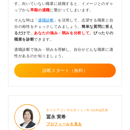
よう
す。向いていない職業に就職すると、イメージとのギャ
ップから
早期の退職
に繋がってしまいます。
学生のうちに取得しておくほうが良い理由としては、社
そんな時は「
適職診断
」を活用して、志望する職業と自
会人になると教習所に通う時間を確保するのが難しくな
分の相性をチェックしてみましょう。
簡単な質問に答え
ることがあります。
るだけで、
あなたの強み・弱みを分析して、
ぴったりの
職業を診断
できます。
とはいえ社会人になってから免許を取得する人も多く、
決して不可能ではありません。
適職診断で強み・弱みを理解し、自分がどんな職業に適
性があるのか知りましょう。
初めての転職相談でも良くお伝えしますが職種を選ぶ際
に、自動車免許の有無で選択肢が大きく変わることがあ
ります。
診断スタート（無料）
また「人とかかわるのが苦手で、勤務中に一人の時間が
欲しい」という人には、運転業務のある仕事が向く場合
もあります。車内なら一人でいられるからです。
他者に有利に評価されるためというより、自分の進路の
幅を広げるために運転免許を持っておくのは大きなメリ
キャリアコンサルタント／fc-styling代表
ットだと言えるでしょう。
冨永 実希
プロフィールを見る
0