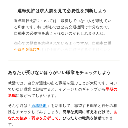
運転免許は求人票を見て必要性を判断しよう
近年運転免許については、取得していない人が増えてい
る印象です。特に都心では公共交通機関で十分なので、
自動車の必要性を感じられないのかもしれませんね。
都心での勤務を志望されているようですが、自動車に乗
⋯続きを読む▼
らない職種であれば仕事のために取得する必要はないと
思います。プライベートで運転する可能性があるなら話
は別ですが。
あなたが受けないほうがいい職業をチェックしよう
一方で、営業職の場合は保有しておくと有利に働く場合
があります。その際は求人票を確認してみましょう。
就活では、自分が適性のある職業を選ぶことが大切です。向い
資格欄に自動車免許必須、自動車免許があると望ましい
ていない職業に就職すると、イメージとのギャップから
早期の
と書かれていれば取得しておくと採用の段階で有利に働
退職
に繋がってしまいます。
きます。同じ営業職でも、自動車に乗る必要がない企業
そんな時は「
適職診断
」を活用して、志望する職業と自分の相
もあります。
性をチェックしてみましょう。
簡単な質問に答えるだけで、
あ
公共交通機関を使い営業活動をおこなう企業もあるた
なたの強み・弱みを分析して、
ぴったりの職業を診断
できま
め、応募先や同業他社の営業職の求人をみて判断すると
す。