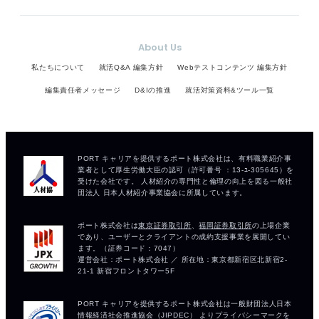
About Us
私たちについて
就活Q&A 編集方針
Webテストコンテンツ 編集方針
編集責任者メッセージ
D&Iの推進
就活対策資料&ツール一覧