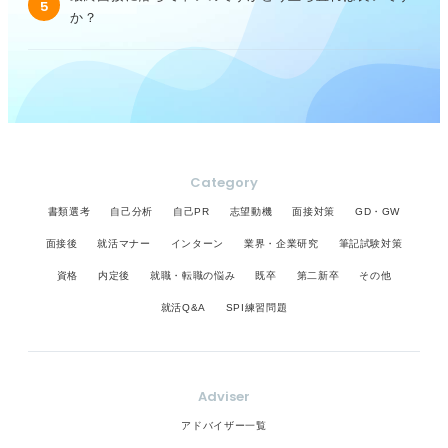
5
か？
Category
書類選考
自己分析
自己PR
志望動機
面接対策
GD・GW
面接後
就活マナー
インターン
業界・企業研究
筆記試験対策
資格
内定後
就職・転職の悩み
既卒
第二新卒
その他
就活Q&A
SPI練習問題
Adviser
アドバイザー一覧