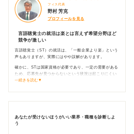
フィス代表
野村 芳克
プロフィールを見る
言語聴覚士の就活は楽とは言えず希望分野ほど
競争が激しい
言語聴覚士（ST）の就活は、「一般企業より楽」という
声もありますが、実際にはやや誤解があります。
確かに、STは国家資格が必要であり、一定の需要がある
ため、応募先が見つからないという状況は起こりにくい
⋯続きを読む▼
です。
しかし、希望者が集中する 大病院・急性期病院・小児分
野・リハビリ専門病院は競争が非常に激しく、むしろ一
般企業と同じか、それ以上の選考突破力が求められま
す。
あなたが受けないほうがいい業界・職種を診断しよ
う
実習評価と志望動機の深さが合否を分ける