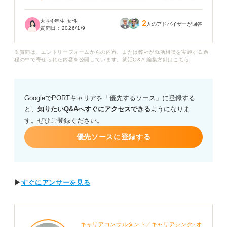
しかし、希望する大病院や急性期病院など人気の高い施
設への就職は非常に競争が激しく、一般企業と同様に狭
大学4年生 女性
2
き門ではないかと不安です。
人のアドバイザーが回答
質問日：
2026/1/9
STの就職活動は、一般企業のようにESやSPI対策、何十
※質問は、エントリーフォームからの内容、または弊社が就活相談を実施する過
社もの面接が必要ない分、病院ごとの試験や専門的な面
程の中で寄せられた内容を公開しています。就活Q&A 編集方針は
こちら
接など独特の難しさがあるのでしょうか。
STの資格を活かして人気施設に内定するための具体的な
GoogleでPORTキャリアを「優先するソース」に登録する
戦略や、一般企業と並行して就活を進める場合のメリッ
と、
知りたいQ&Aへすぐにアクセスできる
ようになりま
ト・デメリットについてもアドバイスをいただけると助
す。ぜひご登録ください。
かります。
優先ソースに登録する
▶
すぐにアンサーを見る
キャリアコンサルタント／キャリアシンク･オ