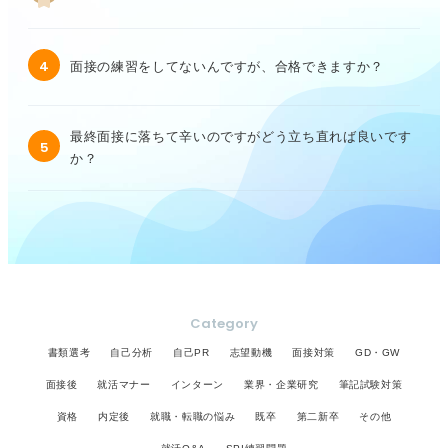
4
面接の練習をしてないんですが、合格できますか？
最終面接に落ちて辛いのですがどう立ち直れば良いです
5
か？
Category
書類選考
自己分析
自己PR
志望動機
面接対策
GD・GW
面接後
就活マナー
インターン
業界・企業研究
筆記試験対策
資格
内定後
就職・転職の悩み
既卒
第二新卒
その他