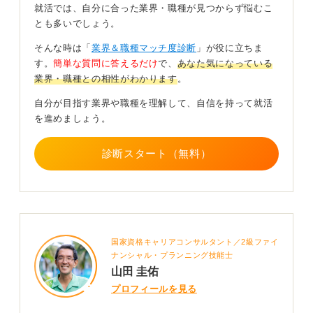
就活では、自分に合った業界・職種が見つからず悩むこ
ST就活の特徴は、エントリーシート（ES）よりも実習
とも多いでしょう。
評価・臨床場面での姿勢・志望動機の深さを見られる点
です。
そんな時は「
業界＆職種マッチ度診断
」が役に立ちま
す。
簡単な質問に答えるだけ
で、
あなた気になっている
特に人気施設ほど、「なぜその病院なのか」、「どの分
業界・職種との相性がわかります
。
野で専門性を伸ばしたいか」、「実習での成長とは」な
ど、STならでは質問も問われます。
自分が目指す業界や職種を理解して、自信を持って就活
を進めましょう。
内定に近づくためには
・実習での学びを具体的な行動と言語化
診断スタート（無料）
・症例から得た気づきや成長を、自分の強みとして整理
・志望施設の特徴（対象、症例数、理念）を深く理解
し、動機を明確化
この3点が重要です。
国家資格キャリアコンサルタント／2級ファイ
ナンシャル・プランニング技能士
また、一般企業と並行する就活は、視野を広げ、働き方
山田 圭佑
の選択肢を確保できるメリットがある一方、準備の負担
プロフィールを見る
が増える、専門性の印象が薄まるなどデメリットもある
と言えます。