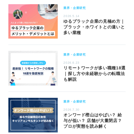
業界・企業研究
2026.5.14
ゆるブラック企業の見極め方｜
ブラック・ホワイトとの違いと
多い業種
業界・企業研究
2026.6.23
リモートワークが多い職種18選
｜探し方や未経験からの転職法
も解説
業界・企業研究
2026.7.30
オンワード樫山はやばい？ 給
与が低い？ 店舗が大量閉店？
プロが実態を読み解く