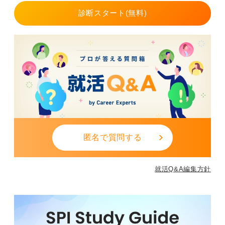
った場合、スケジュール管理が破綻するリスクが高いで
診断スタート(無料)
す。
また就活対策が分散し、STとしての専門試験や小論文対
策がおろそかになる可能性もあります。 どっちかずにな
り、本命の病院対策が不十分にならないように、十分に
気をつけましょう。
特に一般企業での就職も考えている場合は、本命となる
病院側から、あなたのキャリアの一貫性について疑問符
が付きやすくなります。面接でその点の質問を受けた場
合に備え十分に回答を用意しておきましょう。
匿名で質問する
0
就活Q&A編集方針