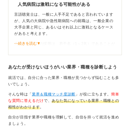
人気病院は激戦になる可能性がある
0
言語聴覚士は、一般に人手不足であると言われています
が、人気の大病院や急性期病院への就職は、一般企業の
大手企業と同じ、あるいはそれ以上に激戦となるケース
があると考えます。
⋯続きを読む▼
大病院でもSTの採用は、若干名（1～2名）であることが
多く、欠員が出なければ募集すらされない年もあるた
め、就活を勝ち抜くには高い意識と努力が必要になるの
です。
あなたが受けないほうがいい業界・職種を診断しよう
あなたが就職を希望している病院や施設の研究や現場見
就活では、自分に合った業界・職種が見つからず悩むことも多
学・実習と、専門知識の勉強（国試・専門試験対策）
いでしょう。
に、まずは全力を注いでください。
そんな時は「
業界＆職種マッチ度診断
」が役に立ちます。
簡単
一般企業との併願は注意！ キャリアの一貫性を示そ
な質問に答えるだけ
で、
あなた気になっている業界・職種との
う！
相性がわかります
。
自分が目指す業界や職種を理解して、自信を持って就活を進め
一般企業と併願をするのは、一般企業の選考ピーク（3月
ましょう。
～6月）と、STの実習や病院見学の時期が重なってしま