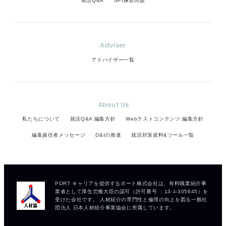
就活Q&A
SPI練習問題
Adviser
アドバイザー一覧
About Us
私たちについて
就活Q&A 編集方針
Webテストコンテンツ 編集方針
編集責任者メッセージ
D&Iの推進
就活対策資料&ツール一覧